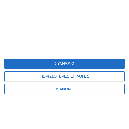
Ηράκλειο
JCB, μοντέλο τέλη 1970, μονό διαφορικό, χωρίς
κουβούκλιο, σε λειτουργία. Τιμή 4500€
Τρίτη, 14 Ιουλ 2026
ΣΥΜΦΩΝΩ
ΠΕΡΙΣΣΟΤΕΡΕΣ ΕΠΙΛΟΓΕΣ
ΔΙΑΦΩΝΩ