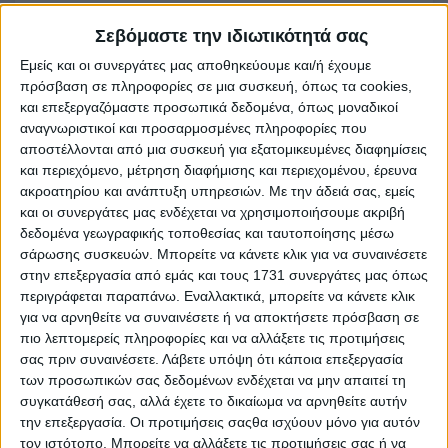
με 4 μπαταρίες για τοποθέτηση πλακιδίων, τιμή 70€
Σεβόμαστε την ιδιωτικότητά σας
Εμείς και οι συνεργάτες μας αποθηκεύουμε και/ή έχουμε
πρόσβαση σε πληροφορίες σε μια συσκευή, όπως τα cookies,
Δευτέρα, 03 Αύγ 2026
και επεξεργαζόμαστε προσωπικά δεδομένα, όπως μοναδικοί
αναγνωριστικοί και προσαρμοσμένες πληροφορίες που
αποστέλλονται από μια συσκευή για εξατομικευμένες διαφημίσεις
και περιεχόμενο, μέτρηση διαφήμισης και περιεχομένου, έρευνα
ακροατηρίου και ανάπτυξη υπηρεσιών.
Με την άδειά σας, εμείς
€ 7.000
και οι συνεργάτες μας ενδέχεται να χρησιμοποιήσουμε ακριβή
δεδομένα γεωγραφικής τοποθεσίας και ταυτοποίησης μέσω
σάρωσης συσκευών. Μπορείτε να κάνετε κλικ για να συναινέσετε
στην επεξεργασία από εμάς και τους 1731 συνεργάτες μας όπως
περιγράφεται παραπάνω. Εναλλακτικά, μπορείτε να κάνετε κλικ
για να αρνηθείτε να συναινέσετε ή να αποκτήσετε πρόσβαση σε
πιο λεπτομερείς πληροφορίες και να αλλάξετε τις προτιμήσεις
σας πριν συναινέσετε.
Λάβετε υπόψη ότι κάποια επεξεργασία
των προσωπικών σας δεδομένων ενδέχεται να μην απαιτεί τη
ΜΠΟΥΛΝΤΟΖΑ
συγκατάθεσή σας, αλλά έχετε το δικαίωμα να αρνηθείτε αυτήν
την επεξεργασία. Οι προτιμήσεις σαςθα ισχύουν μόνο για αυτόν
Ηράκλειο
τον ιστότοπο. Μπορείτε να αλλάξετε τις προτιμήσεις σας ή να