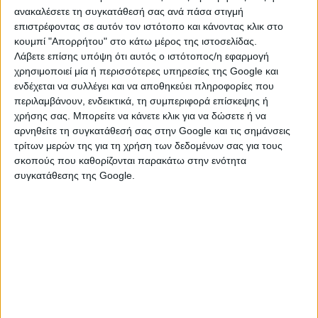
ανακαλέσετε τη συγκατάθεσή σας ανά πάσα στιγμή
D 7 ερπιστριοφόρα πωλείται 7000 ευρώ.
επιστρέφοντας σε αυτόν τον ιστότοπο και κάνοντας κλικ στο
κουμπί "Απορρήτου" στο κάτω μέρος της ιστοσελίδας.
Λάβετε επίσης υπόψη ότι αυτός ο ιστότοπος/η εφαρμογή
Τρίτη, 28 Ιουλ 2026
χρησιμοποιεί μία ή περισσότερες υπηρεσίες της Google και
ενδέχεται να συλλέγει και να αποθηκεύει πληροφορίες που
περιλαμβάνουν, ενδεικτικά, τη συμπεριφορά επίσκεψης ή
χρήσης σας. Μπορείτε να κάνετε κλικ για να δώσετε ή να
αρνηθείτε τη συγκατάθεσή σας στην Google και τις σημάνσεις
τρίτων μερών της για τη χρήση των δεδομένων σας για τους
σκοπούς που καθορίζονται παρακάτω στην ενότητα
συγκατάθεσης της Google.
ΤΡΙΒΕΙΑ
Ηράκλειο