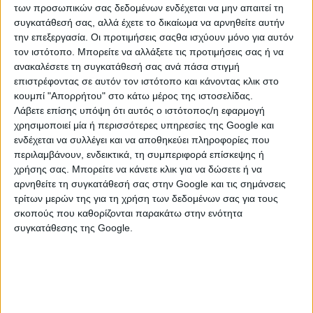
των προσωπικών σας δεδομένων ενδέχεται να μην απαιτεί τη
συγκατάθεσή σας, αλλά έχετε το δικαίωμα να αρνηθείτε αυτήν
την επεξεργασία. Οι προτιμήσεις σαςθα ισχύουν μόνο για αυτόν
τον ιστότοπο. Μπορείτε να αλλάξετε τις προτιμήσεις σας ή να
ανακαλέσετε τη συγκατάθεσή σας ανά πάσα στιγμή
επιστρέφοντας σε αυτόν τον ιστότοπο και κάνοντας κλικ στο
κουμπί "Απορρήτου" στο κάτω μέρος της ιστοσελίδας.
Λάβετε επίσης υπόψη ότι αυτός ο ιστότοπος/η εφαρμογή
χρησιμοποιεί μία ή περισσότερες υπηρεσίες της Google και
ενδέχεται να συλλέγει και να αποθηκεύει πληροφορίες που
περιλαμβάνουν, ενδεικτικά, τη συμπεριφορά επίσκεψης ή
ΚΑΤΗΓΟΡΙΕΣ
χρήσης σας. Μπορείτε να κάνετε κλικ για να δώσετε ή να
αρνηθείτε τη συγκατάθεσή σας στην Google και τις σημάνσεις
τρίτων μερών της για τη χρήση των δεδομένων σας για τους
ΜΗΧΑΝΗΜΑΤΑ - ΕΡΓΑΛΕΙΑ
σκοπούς που καθορίζονται παρακάτω στην ενότητα
συγκατάθεσης της Google.
Δομικά Μηχανήματα
Dumper
Finisher
Wagon Drill