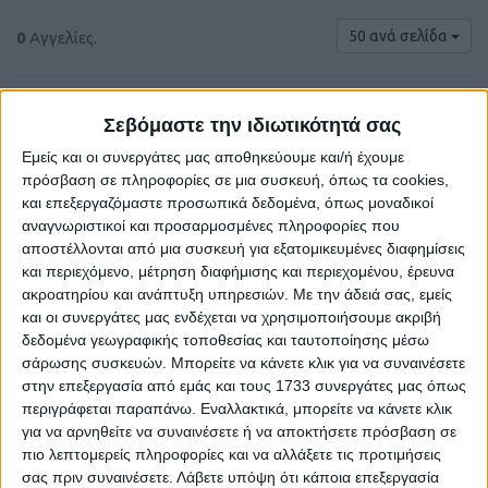
50 ανά σελίδα
0
Αγγελίες.
Σεβόμαστε την ιδιωτικότητά σας
Εμείς και οι συνεργάτες μας αποθηκεύουμε και/ή έχουμε
πρόσβαση σε πληροφορίες σε μια συσκευή, όπως τα cookies,
και επεξεργαζόμαστε προσωπικά δεδομένα, όπως μοναδικοί
αναγνωριστικοί και προσαρμοσμένες πληροφορίες που
αποστέλλονται από μια συσκευή για εξατομικευμένες διαφημίσεις
και περιεχόμενο, μέτρηση διαφήμισης και περιεχομένου, έρευνα
ακροατηρίου και ανάπτυξη υπηρεσιών.
Με την άδειά σας, εμείς
και οι συνεργάτες μας ενδέχεται να χρησιμοποιήσουμε ακριβή
Δε βρέθηκαν αγγελίες σύμφωνα με τα
δεδομένα γεωγραφικής τοποθεσίας και ταυτοποίησης μέσω
κριτήρια αναζήτησής σας.
σάρωσης συσκευών. Μπορείτε να κάνετε κλικ για να συναινέσετε
στην επεξεργασία από εμάς και τους 1733 συνεργάτες μας όπως
περιγράφεται παραπάνω. Εναλλακτικά, μπορείτε να κάνετε κλικ
για να αρνηθείτε να συναινέσετε ή να αποκτήσετε πρόσβαση σε
Δοκιμάστε να καθαρίσετε όλα τα υπάρχοντα φίλτρα
πιο λεπτομερείς πληροφορίες και να αλλάξετε τις προτιμήσεις
αναζήτησης.
σας πριν συναινέσετε.
Λάβετε υπόψη ότι κάποια επεξεργασία