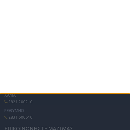
Η μόνη παγκρήτια εφημερίδα δωρεάν αγγελιών, από το 1995!
Κυκλοφορεί κάθε Δευτέρα στα περίπτερα όλης της Κρήτης.
ΤΗΛΕΦΩΝΙΚΟ ΚΕΝΤΡΟ
ΗΡΑΚΛΕΙΟ - ΛΑΣΙΘΙ
2810 342474
ΧΑΝΙΑ
2821 200210
ΡΕΘΥΜΝΟ
2831 600610
ΕΠΙΚΟΙΝΩΝΗΣΤΕ ΜΑΖΙ ΜΑΣ