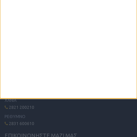
Η μόνη παγκρήτια εφημερίδα δωρεάν αγγελιών, από το 1995!
Κυκλοφορεί κάθε Δευτέρα στα περίπτερα όλης της Κρήτης.
ΤΗΛΕΦΩΝΙΚΟ ΚΕΝΤΡΟ
ΗΡΑΚΛΕΙΟ - ΛΑΣΙΘΙ
2810 342474
ΧΑΝΙΑ
2821 200210
ΡΕΘΥΜΝΟ
2831 600610
ΕΠΙΚΟΙΝΩΝΗΣΤΕ ΜΑΖΙ ΜΑΣ