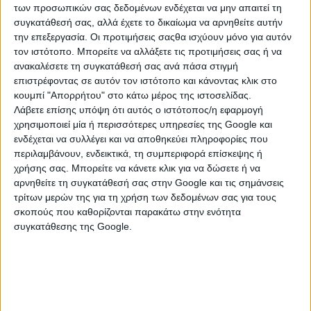
των προσωπικών σας δεδομένων ενδέχεται να μην απαιτεί τη
συγκατάθεσή σας, αλλά έχετε το δικαίωμα να αρνηθείτε αυτήν
την επεξεργασία. Οι προτιμήσεις σαςθα ισχύουν μόνο για αυτόν
τον ιστότοπο. Μπορείτε να αλλάξετε τις προτιμήσεις σας ή να
ανακαλέσετε τη συγκατάθεσή σας ανά πάσα στιγμή
επιστρέφοντας σε αυτόν τον ιστότοπο και κάνοντας κλικ στο
κουμπί "Απορρήτου" στο κάτω μέρος της ιστοσελίδας.
Λάβετε επίσης υπόψη ότι αυτός ο ιστότοπος/η εφαρμογή
χρησιμοποιεί μία ή περισσότερες υπηρεσίες της Google και
ενδέχεται να συλλέγει και να αποθηκεύει πληροφορίες που
περιλαμβάνουν, ενδεικτικά, τη συμπεριφορά επίσκεψης ή
ΚΑΤΗΓΟΡΙΕΣ
χρήσης σας. Μπορείτε να κάνετε κλικ για να δώσετε ή να
αρνηθείτε τη συγκατάθεσή σας στην Google και τις σημάνσεις
τρίτων μερών της για τη χρήση των δεδομένων σας για τους
ΜΗΧΑΝΗΜΑΤΑ - ΕΡΓΑΛΕΙΑ
σκοπούς που καθορίζονται παρακάτω στην ενότητα
συγκατάθεσης της Google.
Δομικά Μηχανήματα
Dumper
Finisher
Wagon Drill