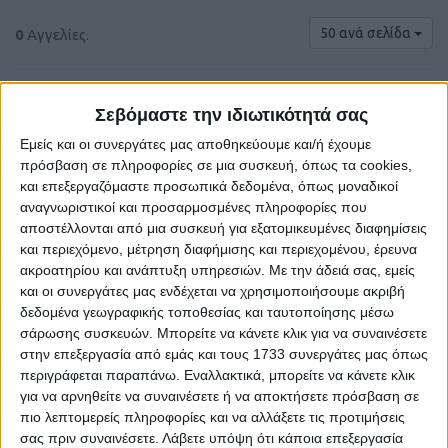
50 ανά σελίδα
0
Αγγελίες.
Σεβόμαστε την ιδιωτικότητά σας
Εμείς και οι συνεργάτες μας αποθηκεύουμε και/ή έχουμε
πρόσβαση σε πληροφορίες σε μια συσκευή, όπως τα cookies,
και επεξεργαζόμαστε προσωπικά δεδομένα, όπως μοναδικοί
αναγνωριστικοί και προσαρμοσμένες πληροφορίες που
αποστέλλονται από μια συσκευή για εξατομικευμένες διαφημίσεις
και περιεχόμενο, μέτρηση διαφήμισης και περιεχομένου, έρευνα
ακροατηρίου και ανάπτυξη υπηρεσιών.
Με την άδειά σας, εμείς
και οι συνεργάτες μας ενδέχεται να χρησιμοποιήσουμε ακριβή
Δε βρέθηκαν αγγελίες σύμφωνα με τα
δεδομένα γεωγραφικής τοποθεσίας και ταυτοποίησης μέσω
κριτήρια αναζήτησής σας.
σάρωσης συσκευών. Μπορείτε να κάνετε κλικ για να συναινέσετε
στην επεξεργασία από εμάς και τους 1733 συνεργάτες μας όπως
περιγράφεται παραπάνω. Εναλλακτικά, μπορείτε να κάνετε κλικ
για να αρνηθείτε να συναινέσετε ή να αποκτήσετε πρόσβαση σε
Δοκιμάστε να καθαρίσετε όλα τα υπάρχοντα φίλτρα
πιο λεπτομερείς πληροφορίες και να αλλάξετε τις προτιμήσεις
αναζήτησης.
σας πριν συναινέσετε.
Λάβετε υπόψη ότι κάποια επεξεργασία