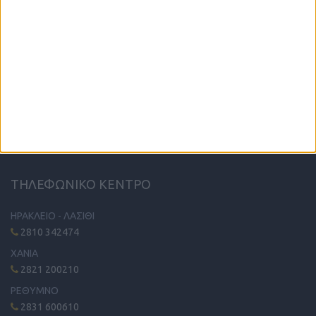
Η μόνη παγκρήτια εφημερίδα δωρεάν αγγελιών, από το 1995!
Κυκλοφορεί κάθε Δευτέρα στα περίπτερα όλης της Κρήτης.
ΤΗΛΕΦΩΝΙΚΟ ΚΕΝΤΡΟ
ΗΡΑΚΛΕΙΟ - ΛΑΣΙΘΙ
2810 342474
ΧΑΝΙΑ
2821 200210
ΡΕΘΥΜΝΟ
2831 600610