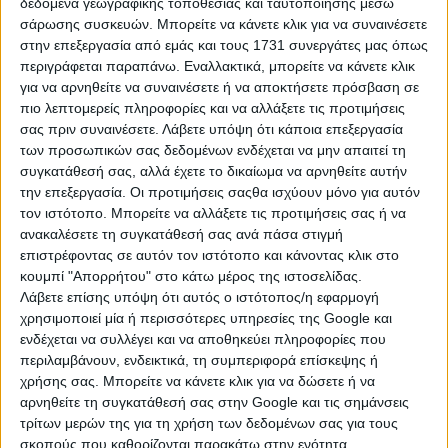
δεδομένα γεωγραφικής τοποθεσίας και ταυτοποίησης μέσω
σάρωσης συσκευών. Μπορείτε να κάνετε κλικ για να συναινέσετε
στην επεξεργασία από εμάς και τους 1731 συνεργάτες μας όπως
Καταχώρηση / Επεξεργασία / Διαγραφή
περιγράφεται παραπάνω. Εναλλακτικά, μπορείτε να κάνετε κλικ
αγγελιών
για να αρνηθείτε να συναινέσετε ή να αποκτήσετε πρόσβαση σε
πιο λεπτομερείς πληροφορίες και να αλλάξετε τις προτιμήσεις
σας πριν συναινέσετε.
Λάβετε υπόψη ότι κάποια επεξεργασία
Πως καταχωρώ αγγελία στο kritikes-
των προσωπικών σας δεδομένων ενδέχεται να μην απαιτεί τη
aggelies.gr;
συγκατάθεσή σας, αλλά έχετε το δικαίωμα να αρνηθείτε αυτήν
την επεξεργασία. Οι προτιμήσεις σαςθα ισχύουν μόνο για αυτόν
τον ιστότοπο. Μπορείτε να αλλάξετε τις προτιμήσεις σας ή να
Εφόσον έχετε κάνει εγγραφή στο kritikes-aggelies.gr
ανακαλέσετε τη συγκατάθεσή σας ανά πάσα στιγμή
(βλ.παραπάνω), επιλέγετε
Καταχώρηση Αγγελίας
επιστρέφοντας σε αυτόν τον ιστότοπο και κάνοντας κλικ στο
(πάνω δεξιά σε κάθε σελίδα του site). Θα μεταβείτε
κουμπί "Απορρήτου" στο κάτω μέρος της ιστοσελίδας.
στην πλατφόρμα συμπλήρωσης αγγελίας.
Λάβετε επίσης υπόψη ότι αυτός ο ιστότοπος/η εφαρμογή
Ακολουθήστε τα βήματα με τη σειρά. Επιλέγετε
χρησιμοποιεί μία ή περισσότερες υπηρεσίες της Google και
κατηγορία, κείμενο, χαρακτηριστικά και πολυμέσα
ενδέχεται να συλλέγει και να αποθηκεύει πληροφορίες που
(φωτογραφίες ή/και βίντεο) ώστε να γίνει η αγγελία
περιλαμβάνουν, ενδεικτικά, τη συμπεριφορά επίσκεψης ή
σας αποδοτικότερη.
χρήσης σας. Μπορείτε να κάνετε κλικ για να δώσετε ή να
αρνηθείτε τη συγκατάθεσή σας στην Google και τις σημάνσεις
τρίτων μερών της για τη χρήση των δεδομένων σας για τους
σκοπούς που καθορίζονται παρακάτω στην ενότητα