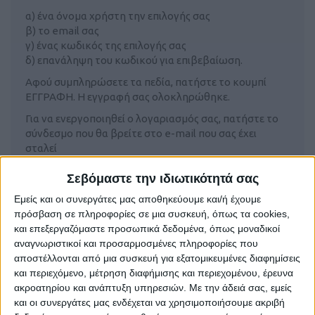
α) ένα όνομα χρήστη την επιλογής σας
β) το email σας
γ) ένας κωδικός της επιλογής σας
δ) επανάληψη του κωδικού για επιβεβαίωση.
Αφού συμπληρώσετε τα πεδία, πατήστε το κουμπί
ΕΓΓΡΑΦΗ. Η εγγραφή σας ολοκληρώθηκε.
Για να ενεργοποιηθεί ο λογαριασμός σας, πατήστε το
σύνδεσμο που θα βρείτε στο e-mail που σας έχει
σταλεί
Σεβόμαστε την ιδιωτικότητά σας
Εμείς και οι συνεργάτες μας αποθηκεύουμε και/ή έχουμε
πρόσβαση σε πληροφορίες σε μια συσκευή, όπως τα cookies,
Δεν μπορώ να κάνω σύνδεση στο
και επεξεργαζόμαστε προσωπικά δεδομένα, όπως μοναδικοί
λογαριασμό μου, βγαίνει μήνυμα « Το email
αναγνωριστικοί και προσαρμοσμένες πληροφορίες που
που δώσατε δεν βρέθηκε ή ο κωδικός
αποστέλλονται από μια συσκευή για εξατομικευμένες διαφημίσεις
πρόσβασης δεν ήταν σωστός ή ο
και περιεχόμενο, μέτρηση διαφήμισης και περιεχομένου, έρευνα
λογαριασμός σας είναι απενεργοποιημένος».
ακροατηρίου και ανάπτυξη υπηρεσιών.
Με την άδειά σας, εμείς
Τι πρέπει να κάνω;
και οι συνεργάτες μας ενδέχεται να χρησιμοποιήσουμε ακριβή