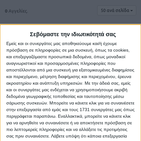
50 ανά σελίδα
0
Αγγελίες.
Σεβόμαστε την ιδιωτικότητά σας
Εμείς και οι συνεργάτες μας αποθηκεύουμε και/ή έχουμε
πρόσβαση σε πληροφορίες σε μια συσκευή, όπως τα cookies,
και επεξεργαζόμαστε προσωπικά δεδομένα, όπως μοναδικοί
αναγνωριστικοί και προσαρμοσμένες πληροφορίες που
αποστέλλονται από μια συσκευή για εξατομικευμένες διαφημίσεις
και περιεχόμενο, μέτρηση διαφήμισης και περιεχομένου, έρευνα
ακροατηρίου και ανάπτυξη υπηρεσιών.
Με την άδειά σας, εμείς
και οι συνεργάτες μας ενδέχεται να χρησιμοποιήσουμε ακριβή
Δε βρέθηκαν αγγελίες σύμφωνα με τα
δεδομένα γεωγραφικής τοποθεσίας και ταυτοποίησης μέσω
κριτήρια αναζήτησής σας.
σάρωσης συσκευών. Μπορείτε να κάνετε κλικ για να συναινέσετε
στην επεξεργασία από εμάς και τους 1731 συνεργάτες μας όπως
περιγράφεται παραπάνω. Εναλλακτικά, μπορείτε να κάνετε κλικ
για να αρνηθείτε να συναινέσετε ή να αποκτήσετε πρόσβαση σε
Δοκιμάστε να καθαρίσετε όλα τα υπάρχοντα φίλτρα
πιο λεπτομερείς πληροφορίες και να αλλάξετε τις προτιμήσεις
αναζήτησης.
σας πριν συναινέσετε.
Λάβετε υπόψη ότι κάποια επεξεργασία