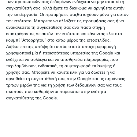
των προσωπικών σας δεδομένων ενδέχεται να μην απαιτεί τη
συγκατάθεσή σας, αλλά έχετε το δικαίωμα να αρνηθείτε αυτήν
την επεξεργασία. Οι προτιμήσεις σαςθα ισχύουν μόνο για αυτόν
τον ιστότοπο. Μπορείτε να αλλάξετε τις προτιμήσεις σας ή να
ανακαλέσετε τη συγκατάθεσή σας ανά πάσα στιγμή
επιστρέφοντας σε αυτόν τον ιστότοπο και κάνοντας κλικ στο
κουμπί "Απορρήτου" στο κάτω μέρος της ιστοσελίδας.
Λάβετε επίσης υπόψη ότι αυτός ο ιστότοπος/η εφαρμογή
χρησιμοποιεί μία ή περισσότερες υπηρεσίες της Google και
ενδέχεται να συλλέγει και να αποθηκεύει πληροφορίες που
περιλαμβάνουν, ενδεικτικά, τη συμπεριφορά επίσκεψης ή
ΚΑΤΗΓΟΡΙΕΣ
χρήσης σας. Μπορείτε να κάνετε κλικ για να δώσετε ή να
αρνηθείτε τη συγκατάθεσή σας στην Google και τις σημάνσεις
τρίτων μερών της για τη χρήση των δεδομένων σας για τους
ΔΟΜΙΚΑ ΜΗΧΑΝΗΜΑΤΑ
σκοπούς που καθορίζονται παρακάτω στην ενότητα
συγκατάθεσης της Google.
Dumper
Finisher
Wagon Drill
Αμπελουργικά