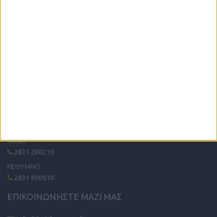
Η μόνη παγκρήτια εφημερίδα δωρεάν αγγελιών, από το 1995!
Κυκλοφορεί κάθε Δευτέρα στα περίπτερα όλης της Κρήτης.
ΤΗΛΕΦΩΝΙΚΟ ΚΕΝΤΡΟ
ΗΡΑΚΛΕΙΟ - ΛΑΣΙΘΙ
2810 342474
ΧΑΝΙΑ
2821 200210
ΡΕΘΥΜΝΟ
2831 600610
ΕΠΙΚΟΙΝΩΝΗΣΤΕ ΜΑΖΙ ΜΑΣ