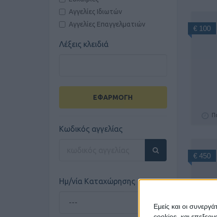
Αγγελίες Ιδιωτών
Αγγελίες Επαγγελματιών
€ 100
Λέξεις κλειδιά
ΕΦΑΡΜΟΓΗ
Π
Κωδικός αγγελίας
€ 450
Ημ/νία Καταχώρησης
Εμείς και οι συνεργ
cookies, και επεξε