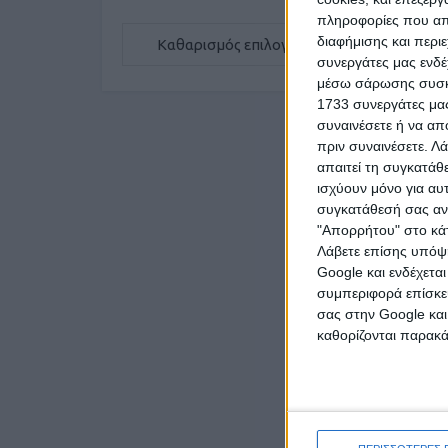
πληροφορίες που απο
διαφήμισης και περι
Καθαρισμός επιλογών
Π
συνεργάτες μας ενδέ
μέσω σάρωσης συσκευ
1733 συνεργάτες μας
συναινέσετε ή να απ
€ 7.000
πριν συναινέσετε.
Λά
απαιτεί τη συγκατάθ
ισχύουν μόνο για αυ
συγκατάθεσή σας ανά
"Απορρήτου" στο κάτ
Λάβετε επίσης υπόψη
Google και ενδέχετα
συμπεριφορά επίσκεψ
σας στην Google και
Τρ
καθορίζονται παρακ
€ 70