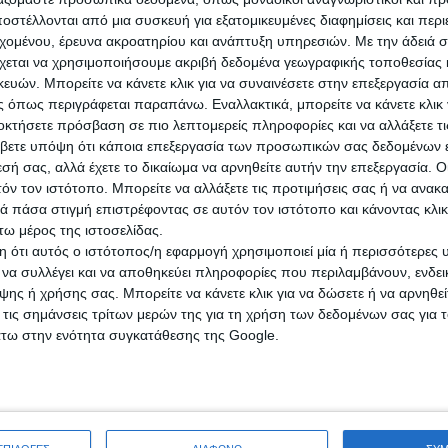
στέλλονται από μια συσκευή για εξατομικευμένες διαφημίσεις και περ
εχομένου, έρευνα ακροατηρίου και ανάπτυξη υπηρεσιών.
Με την άδειά σα
αρασκευή, 17 Ιουλ 2026
χεται να χρησιμοποιήσουμε ακριβή δεδομένα γεωγραφικής τοποθεσίας 
ών. Μπορείτε να κάνετε κλικ για να συναινέσετε στην επεξεργασία απ
 όπως περιγράφεται παραπάνω. Εναλλακτικά, μπορείτε να κάνετε κλικ γ
οκτήσετε πρόσβαση σε πιο λεπτομερείς πληροφορίες και να αλλάξετε τι
ΜΠΟΥΛΝΤΟΖΑ
βετε υπόψη ότι κάποια επεξεργασία των προσωπικών σας δεδομένων ε
Ηράκλειο
εσή σας, αλλά έχετε το δικαίωμα να αρνηθείτε αυτήν την επεξεργασία. 
τόν τον ιστότοπο. Μπορείτε να αλλάξετε τις προτιμήσεις σας ή να ανακα
 πάσα στιγμή επιστρέφοντας σε αυτόν τον ιστότοπο και κάνοντας κλι
D 7 ερπιστριοφόρα πωλείται 7000 ευρώ
ω μέρος της ιστοσελίδας.
 ότι αυτός ο ιστότοπος/η εφαρμογή χρησιμοποιεί μία ή περισσότερες 
ι να συλλέγει και να αποθηκεύει πληροφορίες που περιλαμβάνουν, ενδεικ
ης ή χρήσης σας. Μπορείτε να κάνετε κλικ για να δώσετε ή να αρνηθε
 τις σημάνσεις τρίτων μερών της για τη χρήση των δεδομένων σας για
ίτη, 28 Ιουλ 2026
άτω στην ενότητα συγκατάθεσης της Google.
ΔΟΝΗΤΗΣ ΒΕΝΤΟΥΖΑ
Ευρύτερη περιοχή Ηρακλείου