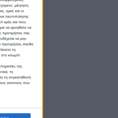
ιεχόμενο, μέτρηση
ς, εμείς και οι
και ταυτοποίησης
ό εμάς και τους
ια να αρνηθείτε να
ς προτιμήσεις σας
νδέχεται να μην
Οι προτιμήσεις σαςθα
λέσετε τη
κ στο κουμπί
.
υπηρεσίες της
τικά, τη
ίτε τη συγκατάθεσή
 τους σκοπούς που