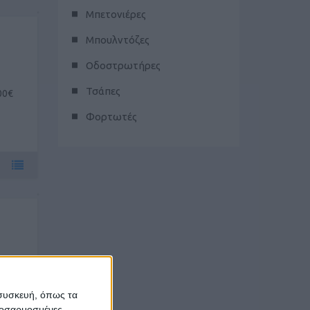
Μπετονιέρες
Μπουλντόζες
Οδοστρωτήρες
Τσάπες
00€
Φορτωτές
ή
 συσκευή, όπως τα
προσαρμοσμένες