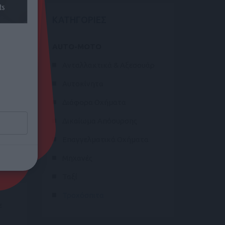
ΚΑΤΗΓΟΡΙΕΣ
AUTO-MOTO
Ανταλλακτικά & Αξεσουάρ
5m
Αυτοκίνητα
Διάφορα Οχήματα
ΝΕΑ
Δικαίωμα Απόσυρσης
Επαγγελματικά Οχήματα
Μηχανές
Ταξί
Τροχόσπιτα
ε