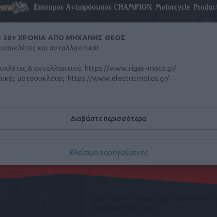
ΤΡΟΧΟΒΙΛΑ:
0
: 30+ ΧΡΟΝΙΑ ΑΠΟ ΜΗΧΑΝΗΣ ΘΕΟΣ
μοτοσυκλέτες και ανταλλακτικά!
Μάλεμε
υκλέτες & ανταλλακτικά: https://www.rigas-moto.gr/
Πωλείται Τροχοβίλα Hobby Landhaus 8.
ρικές μοτοσυκλέτες: https://www.electricmotos.gr/
έτοιμη για εγκατάσταση σε οικόπεδο.
Διαθέτει 2 διπλά κρεβάτια και 1 μονό, ...
μας στη Χριστομιχάλη Ξυλούρη 48, Ηράκλειο Κρήτης
τε μας στο 2810316746
Διαβάστε περισσότερα
έμπτη, 06 Αύγ 2026
Κλείσιμο χορηγούμενης
ΤΡΟΧΟΣΠΙΤΟ
Ηράκλειο
μικρό ζητείται προς αγορά από ιδιώτη σ
πολύ οικονομική τιμή.