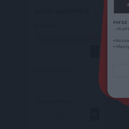
ΦΙΛΤΡΑ ΑΝΑΖΗΤΗΣΗΣ
€ 10.50
ΡΗΓΑΣ 
Κατηγορία
....σε 
×
Τροχόσπιτα
▪ Μοτοσ
▪ Ηλεκτ
Βρείτε 
ή καλέσ
Τύπος Συναλλαγής
Π
Γεωγραφική θέση