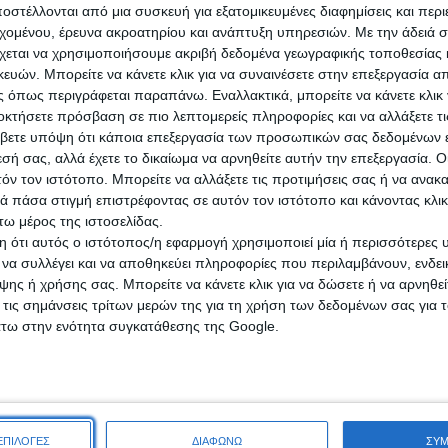
στέλλονται από μια συσκευή για εξατομικευμένες διαφημίσεις και περ
εχομένου, έρευνα ακροατηρίου και ανάπτυξη υπηρεσιών.
Με την άδειά σα
χεται να χρησιμοποιήσουμε ακριβή δεδομένα γεωγραφικής τοποθεσίας 
ών. Μπορείτε να κάνετε κλικ για να συναινέσετε στην επεξεργασία απ
 όπως περιγράφεται παραπάνω. Εναλλακτικά, μπορείτε να κάνετε κλικ γ
οκτήσετε πρόσβαση σε πιο λεπτομερείς πληροφορίες και να αλλάξετε τι
βετε υπόψη ότι κάποια επεξεργασία των προσωπικών σας δεδομένων ε
εσή σας, αλλά έχετε το δικαίωμα να αρνηθείτε αυτήν την επεξεργασία. 
τόν τον ιστότοπο. Μπορείτε να αλλάξετε τις προτιμήσεις σας ή να ανακα
 πάσα στιγμή επιστρέφοντας σε αυτόν τον ιστότοπο και κάνοντας κλι
ω μέρος της ιστοσελίδας.
 ότι αυτός ο ιστότοπος/η εφαρμογή χρησιμοποιεί μία ή περισσότερες 
ι να συλλέγει και να αποθηκεύει πληροφορίες που περιλαμβάνουν, ενδεικ
ης ή χρήσης σας. Μπορείτε να κάνετε κλικ για να δώσετε ή να αρνηθε
 τις σημάνσεις τρίτων μερών της για τη χρήση των δεδομένων σας για
άτω στην ενότητα συγκατάθεσης της Google.
ΕΠΙΛΟΓΕΣ
ΔΙΑΦΩΝΩ
ΣΥ