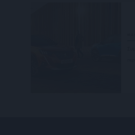
ΜΑΡ
Συμ
περ