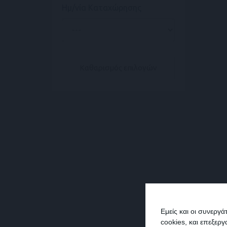
Ημ/νία Καταχώρησης
Καθαρισμός επιλογών
Εμείς και οι συνεργ
cookies, και επεξε