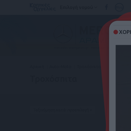
Επιλογή νομού
Blog
ΧΟΡΗ
Αρχική
Auto-Moto
Τροχόσπιτα
Τροχόσπιτα
Ταξινόμηση κατά: προεπιλογή