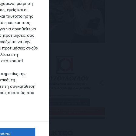
ιεχόμενο, μέτρηση
ς, εμείς και οι
και ταυτοποίησης
ό εμάς και τους
ια να αρνηθείτε να
ς προτιμήσεις σας
νδέχεται να μην
Οι προτιμήσεις σαςθα
λέσετε τη
κ στο κουμπί
υπηρεσίες της
τικά, τη
ίτε τη συγκατάθεσή
 τους σκοπούς που
ΜΦΩΝΩ