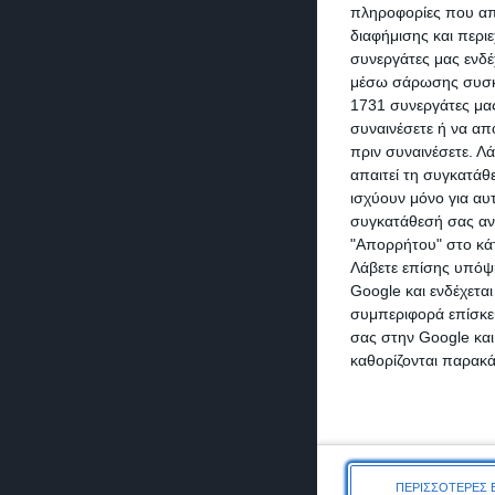
πληροφορίες που απο
διαφήμισης και περι
συνεργάτες μας ενδέ
μέσω σάρωσης συσκευ
1731 συνεργάτες μας
συναινέσετε ή να απ
πριν συναινέσετε.
Λά
απαιτεί τη συγκατάθ
ισχύουν μόνο για αυ
συγκατάθεσή σας ανά
"Απορρήτου" στο κάτ
Λάβετε επίσης υπόψη
Google και ενδέχετα
συμπεριφορά επίσκεψ
σας στην Google και
καθορίζονται παρακ
ΠΕΡΙΣΣΟΤΕΡΕΣ 