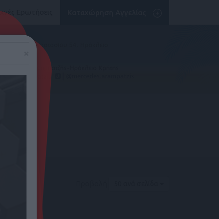
χνές Ερωτήσεις
Καταχώρηση Αγγελίας
×
Προβολή
50 ανά σελίδα