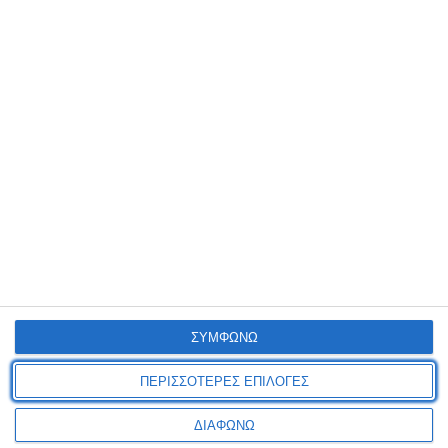
ΗΛΕΚΤΡΙΚΟ ΠΑΤΙΝΙ URBANGLIDE RIDE 100
MAX
Μεσαμπελιές
✅ Μέγιστη ταχύτητα 25km/h ✅ 10” ρόδες ✅
Αναδιπλούμενο ✅ Οθόνη ένδειξης ταχύτητας/μπαταρίας
✅ Δυνατά φώτα ...
Πέμπτη, 18 Ιουν 2026
ΣΥΜΦΩΝΩ
ΠΕΡΙΣΣΟΤΕΡΕΣ ΕΠΙΛΟΓΕΣ
ΔΙΑΦΩΝΩ
€ 100