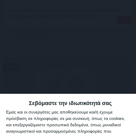
R8 600watt RKS, με 450χλμ Έχει χρησιμοποιηθεί ελάχιστα,
από μόνιμο κάτοικο εξωτερικού, τιμή 1100€
ΝΕΑ
Πέμπτη, 06 Αύγ 2026
€ 400
Σεβόμαστε την ιδιωτικότητά σας
Εμείς και οι συνεργάτες μας αποθηκεύουμε και/ή έχουμε
πρόσβαση σε πληροφορίες σε μια συσκευή, όπως τα cookies,
και επεξεργαζόμαστε προσωπικά δεδομένα, όπως μοναδικοί
ΠΑΤΙΝΙ
αναγνωριστικοί και προσαρμοσμένες πληροφορίες που