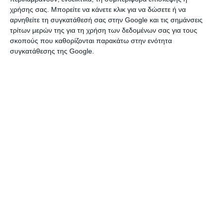
ΑΜΑΞΑ:
χρήσης σας. Μπορείτε να κάνετε κλικ για να δώσετε ή να
Ηράκλειο
αρνηθείτε τη συγκατάθεσή σας στην Google και τις σημάνσεις
τρίτων μερών της για τη χρήση των δεδομένων σας για τους
σκοπούς που καθορίζονται παρακάτω στην ενότητα
Αιγυπτιακή σχεδόν καινούργια, μάρκας vizavi, έτοιμη. Τιμή
συγκατάθεσης της Google.
5000€
Πέμπτη, 16 Ιουλ 2026
€ 1.600