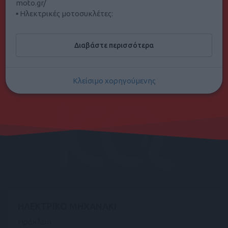
moto.gr/
▪ Ηλεκτρικές μοτοσυκλέτες:
50 ανά σελίδα
10
Αγγελίες.
https://www.electricmotos.gr/
Βρείτε μας στη Χριστομιχάλη Ξυλούρη 48, Ηράκλειο
Διαβάστε περισσότερα
Κρήτης
ή καλέστε μας στο 2810316746
Κλείσιμο χορηγούμενης
€ 1.100
ΗΛΕΚΤΡΙΚΟ ΜΗΧΑΝΑΚΙ
Ηράκλειο