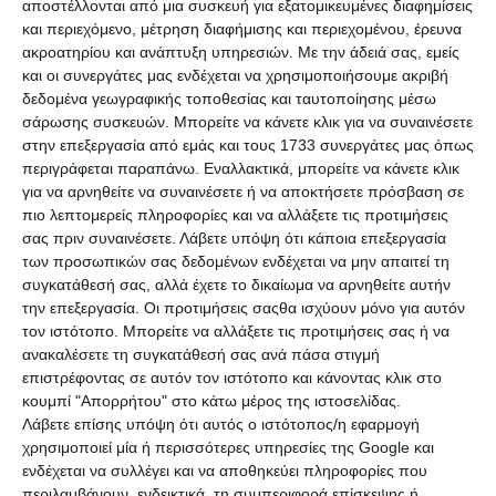
Ηράκλειο
αποστέλλονται από μια συσκευή για εξατομικευμένες διαφημίσεις
και περιεχόμενο, μέτρηση διαφήμισης και περιεχομένου, έρευνα
ακροατηρίου και ανάπτυξη υπηρεσιών.
Με την άδειά σας, εμείς
XIAOMI, με 25χλμ, αυτονομία 45χλμ, αγοράστηκε πριν 2
και οι συνεργάτες μας ενδέχεται να χρησιμοποιήσουμε ακριβή
μήνες, πωλείται με την απόδειξη και την εγγύησή του. Τιμή
δεδομένα γεωγραφικής τοποθεσίας και ταυτοποίησης μέσω
400€
σάρωσης συσκευών. Μπορείτε να κάνετε κλικ για να συναινέσετε
στην επεξεργασία από εμάς και τους 1733 συνεργάτες μας όπως
Δευτέρα, 20 Ιουλ 2026
περιγράφεται παραπάνω. Εναλλακτικά, μπορείτε να κάνετε κλικ
για να αρνηθείτε να συναινέσετε ή να αποκτήσετε πρόσβαση σε
πιο λεπτομερείς πληροφορίες και να αλλάξετε τις προτιμήσεις
σας πριν συναινέσετε.
Λάβετε υπόψη ότι κάποια επεξεργασία
των προσωπικών σας δεδομένων ενδέχεται να μην απαιτεί τη
€ 5.000
συγκατάθεσή σας, αλλά έχετε το δικαίωμα να αρνηθείτε αυτήν
την επεξεργασία. Οι προτιμήσεις σαςθα ισχύουν μόνο για αυτόν
τον ιστότοπο. Μπορείτε να αλλάξετε τις προτιμήσεις σας ή να
ανακαλέσετε τη συγκατάθεσή σας ανά πάσα στιγμή
επιστρέφοντας σε αυτόν τον ιστότοπο και κάνοντας κλικ στο
κουμπί "Απορρήτου" στο κάτω μέρος της ιστοσελίδας.
Λάβετε επίσης υπόψη ότι αυτός ο ιστότοπος/η εφαρμογή
χρησιμοποιεί μία ή περισσότερες υπηρεσίες της Google και
ενδέχεται να συλλέγει και να αποθηκεύει πληροφορίες που
περιλαμβάνουν, ενδεικτικά, τη συμπεριφορά επίσκεψης ή