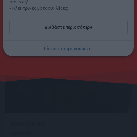
moto.gr/
▪ Ηλεκτρικές μοτοσυκλέτες:
50 ανά σελίδα
77
Αγγελίες. Σελίδα
1
από
2
.
https://www.electricmotos.gr/
Βρείτε μας στη Χριστομιχάλη Ξυλούρη 48, Ηράκλειο
Διαβάστε περισσότερα
Κρήτης
ή καλέστε μας στο 2810316746
Κλείσιμο χορηγούμενης
€ 200
ΚΟΥΒΟΥΚΛΙΟ
Ηράκλειο