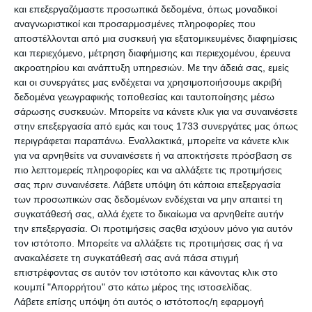
και επεξεργαζόμαστε προσωπικά δεδομένα, όπως μοναδικοί
αναγνωριστικοί και προσαρμοσμένες πληροφορίες που
καινούργια αχρησιμοποίητη με τιμολόγιο αγοράς πωλείται
αποστέλλονται από μια συσκευή για εξατομικευμένες διαφημίσεις
μόνο150 ευρώ.
ΝΕΑ
και περιεχόμενο, μέτρηση διαφήμισης και περιεχομένου, έρευνα
ακροατηρίου και ανάπτυξη υπηρεσιών.
Με την άδειά σας, εμείς
σήμερα
και οι συνεργάτες μας ενδέχεται να χρησιμοποιήσουμε ακριβή
δεδομένα γεωγραφικής τοποθεσίας και ταυτοποίησης μέσω
σάρωσης συσκευών. Μπορείτε να κάνετε κλικ για να συναινέσετε
στην επεξεργασία από εμάς και τους 1733 συνεργάτες μας όπως
περιγράφεται παραπάνω. Εναλλακτικά, μπορείτε να κάνετε κλικ
για να αρνηθείτε να συναινέσετε ή να αποκτήσετε πρόσβαση σε
€ 100
πιο λεπτομερείς πληροφορίες και να αλλάξετε τις προτιμήσεις
σας πριν συναινέσετε.
Λάβετε υπόψη ότι κάποια επεξεργασία
των προσωπικών σας δεδομένων ενδέχεται να μην απαιτεί τη
συγκατάθεσή σας, αλλά έχετε το δικαίωμα να αρνηθείτε αυτήν
την επεξεργασία. Οι προτιμήσεις σαςθα ισχύουν μόνο για αυτόν
τον ιστότοπο. Μπορείτε να αλλάξετε τις προτιμήσεις σας ή να
ανακαλέσετε τη συγκατάθεσή σας ανά πάσα στιγμή
επιστρέφοντας σε αυτόν τον ιστότοπο και κάνοντας κλικ στο
κουμπί "Απορρήτου" στο κάτω μέρος της ιστοσελίδας.
ΖΑΝΤΕΣ ΑΥΤΟΚΙΝΗΤΟΥ:
Λάβετε επίσης υπόψη ότι αυτός ο ιστότοπος/η εφαρμογή