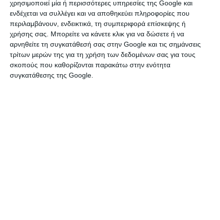
χρησιμοποιεί μία ή περισσότερες υπηρεσίες της Google και
Πόλη Ηρακλείου
ενδέχεται να συλλέγει και να αποθηκεύει πληροφορίες που
περιλαμβάνουν, ενδεικτικά, τη συμπεριφορά επίσκεψης ή
Πωλείται τετράδα αυθεντικών ιταλικών ζαντών
χρήσης σας. Μπορείτε να κάνετε κλικ για να δώσετε ή να
αλουμινίου Arcasting 16 ιντσών, με καρέ 5x114.3.
αρνηθείτε τη συγκατάθεσή σας στην Google και τις σημάνσεις
Μεταχειρισμένες, με ...
τρίτων μερών της για τη χρήση των δεδομένων σας για τους
ΝΕΑ
σκοπούς που καθορίζονται παρακάτω στην ενότητα
συγκατάθεσης της Google.
Πέμπτη, 06 Αύγ 2026
€ 1.980