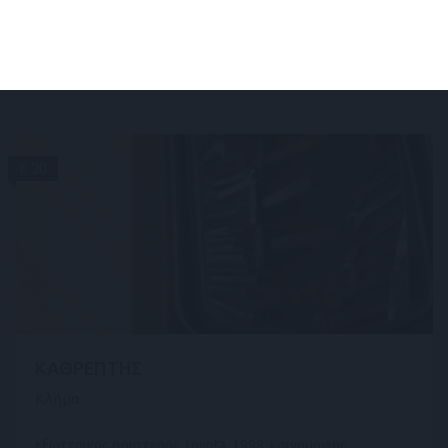
αχρησιμοποίητο.
Δευτέρα, 03 Αύγ 2026
€ 30
ΚΑΘΡΕΠΤΗΣ
Κλήμα
εξωτερικός αριστερός, toyota, 1998, καινούργιος.