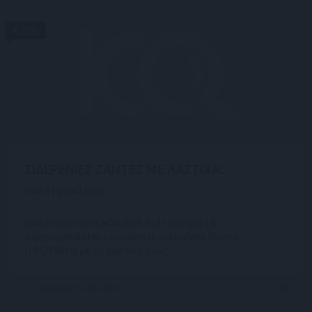
€ 200
ΣΙΔΕΡΕΝΙΕΣ ΖΑΝΤΕΣ ΜΕ ΛΑΣΤΙΧΑ:
Πόλη Ηρακλείου
Πωλούνται από LADA NIVA 4x4 τέσσερις (4)
αχρησιμοποίητες καινούργιες σιδερένιες ζάντες
(185/75R16) με τα λάστιχά τους ...
Κυριακή, 02 Αύγ 2026