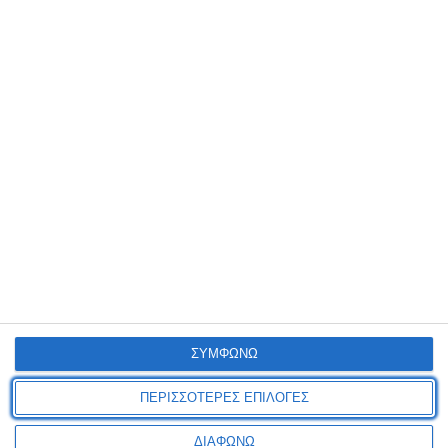
ΦΛΑΣ & ΦΩΤΑ
Θέρισος
μέρας LED καινούργια, πωλούνται. Τιμή 36 ευρώ
συζητήσιμη.
Τετάρτη, 05 Αύγ 2026
ΣΥΜΦΩΝΩ
€ 95
ΠΕΡΙΣΣΟΤΕΡΕΣ ΕΠΙΛΟΓΕΣ
ΔΙΑΦΩΝΩ