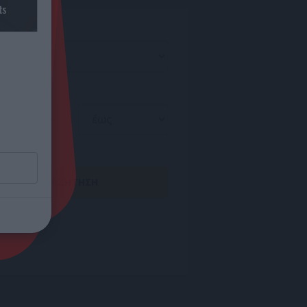
ά
ΑΝΑΖΗΤΗΣΗ
arktronic
Αντίκα