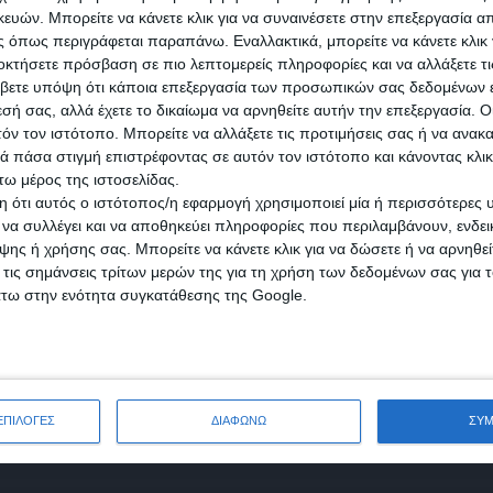
ών. Μπορείτε να κάνετε κλικ για να συναινέσετε στην επεξεργασία απ
 όπως περιγράφεται παραπάνω. Εναλλακτικά, μπορείτε να κάνετε κλικ γ
οκτήσετε πρόσβαση σε πιο λεπτομερείς πληροφορίες και να αλλάξετε τι
βετε υπόψη ότι κάποια επεξεργασία των προσωπικών σας δεδομένων ε
εσή σας, αλλά έχετε το δικαίωμα να αρνηθείτε αυτήν την επεξεργασία. 
τόν τον ιστότοπο. Μπορείτε να αλλάξετε τις προτιμήσεις σας ή να ανακα
2
Αυτοκίνητα
202
Δ
 πάσα στιγμή επιστρέφοντας σε αυτόν τον ιστότοπο και κάνοντας κλι
0
Επαγγελματικά Οχήματα
57
Μ
ω μέρος της ιστοσελίδας.
 ότι αυτός ο ιστότοπος/η εφαρμογή χρησιμοποιεί μία ή περισσότερες 
3
Τροχόσπιτα
3
ι να συλλέγει και να αποθηκεύει πληροφορίες που περιλαμβάνουν, ενδεικ
ης ή χρήσης σας. Μπορείτε να κάνετε κλικ για να δώσετε ή να αρνηθε
 τις σημάνσεις τρίτων μερών της για τη χρήση των δεδομένων σας για
άτω στην ενότητα συγκατάθεσης της Google.
ΕΠΙΛΟΓΕΣ
ΔΙΑΦΩΝΩ
ΣΥ