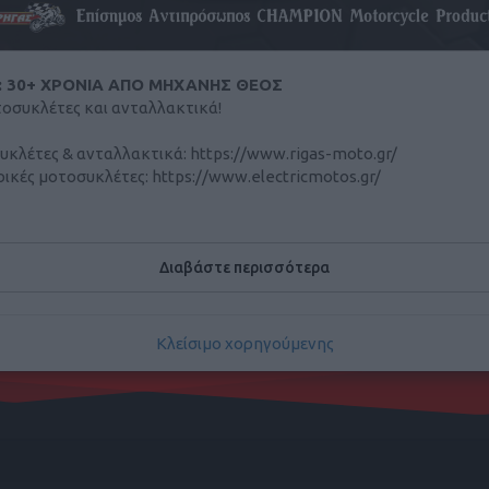
Μοντέλο:
ποίησέ το!
: 30+ ΧΡΟΝΙΑ ΑΠΟ ΜΗΧΑΝΗΣ ΘΕΟΣ
μοτοσυκλέτες και ανταλλακτικά!
Εύρος τιμών
Κυβικ
υκλέτες & ανταλλακτικά: https://www.rigas-moto.gr/
ρικές μοτοσυκλέτες: https://www.electricmotos.gr/
μας στη Χριστομιχάλη Ξυλούρη 48, Ηράκλειο Κρήτης
τε μας στο 2810316746
Διαβάστε περισσότερα
Κλείσιμο χορηγούμενης
SP
Full extra
GPS / Navigatand
Immobilizer
P