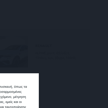
Συναγερμός
ΤΡΟΧΟΣΠΙΤΟ Η
ΚΛΟΥΒΑΚΙ
ζητείται να χαριστεί σε κύριο
άστεγο για να μένει.
 συσκευή, όπως τα
προσαρμοσμένες
ιεχόμενο, μέτρηση
ς, εμείς και οι
και ταυτοποίησης