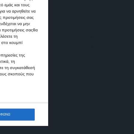
ό εμάς και τους
ια να αρνηθείτε να
ς προτιμήσεις σας
νδέχεται να μην
Οι προτιμήσεις σαςθα
λέσετε τη
ιάφορα Οχήματα
11
κ στο κουμπί
ηχανές
78
υπηρεσίες της
τικά, τη
ίτε τη συγκατάθεσή
 τους σκοπούς που
ΜΦΩΝΩ