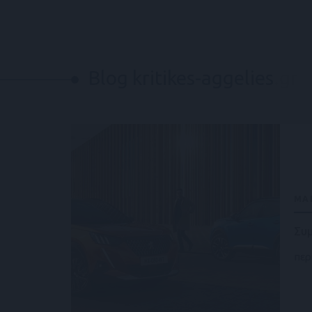
Blog kritikes-aggelies
.gr
ΜΑΡ
Συμ
περ