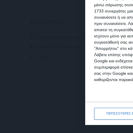
μέσω σάρωσης συσκευ
1733 συνεργάτες μας
συναινέσετε ή να απ
ΚΑΤΗΓΟΡΙΕΣ
πριν συναινέσετε.
Λά
απαιτεί τη συγκατάθ
ισχύουν μόνο για αυ
Ανταλλακτικά & Αξεσουάρ
13
συγκατάθεσή σας ανά
Δικαίωμα Απόσυρσης
"Απορρήτου" στο κάτ
Λάβετε επίσης υπόψη
Ταξί
Google και ενδέχετα
συμπεριφορά επίσκεψ
σας στην Google και
καθορίζονται παρακ
ΠΕΡΙΣΣΟΤΕΡΕΣ 