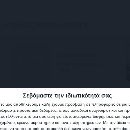
ρικές κλειδαριές
Ηλεκτρικοί καθρέπτες
Κοτσαδόρος
ενο σε γκαράζ
ημοφιλείς Καταχωρήσεις
RENAULT
ALPINE, μοντ. 09/2024,
1300cc, suv, 5θυρο, 160HP,
16000χλμ., arkana alpine
esprit conquest hybrid,
άριστη κατάσταση, λευκο
περλα χρώμα, ...
Σεβόμαστε την ιδιωτικότητά σας
άτες μας αποθηκεύουμε και/ή έχουμε πρόσβαση σε πληροφορίες σε μια
ργαζόμαστε προσωπικά δεδομένα, όπως μοναδικοί αναγνωριστικοί και 
στέλλονται από μια συσκευή για εξατομικευμένες διαφημίσεις και περ
εχομένου, έρευνα ακροατηρίου και ανάπτυξη υπηρεσιών.
Με την άδειά σα
χεται να χρησιμοποιήσουμε ακριβή δεδομένα γεωγραφικής τοποθεσίας 