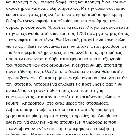
και περιεχόμενο, μέτρηση διαφήμισης και περιεχομένου, έρευνα
Για τις μαζώξεις με φίλους, επίλεξε χουχουλιάρικα χαλιά ή
ακροατηρίου και ανάπτυξη υπηρεσιών.
Με την άδειά σας, εμείς
μια φλοκάτη για να αράζετε στο πάτωμα και να τα λέτε.
και οι συνεργάτες μας ενδέχεται να χρησιμοποιήσουμε ακριβή
δεδομένα γεωγραφικής τοποθεσίας και ταυτοποίησης μέσω
Για το διάβασμά σου, θέλεις μια καλή επιφάνεια εργασίας –
σάρωσης συσκευών. Μπορείτε να κάνετε κλικ για να συναινέσετε
γραφείο. Εδώ μπορείς να παίξεις με δύο επιλογές, είτε το
στην επεξεργασία από εμάς και τους 1733 συνεργάτες μας όπως
κλασσικό, είτε ένα αναδιπλούμενο αν δεν έχεις αρκετό
περιγράφεται παραπάνω. Εναλλακτικά, μπορείτε να κάνετε κλικ
χώρο.
για να αρνηθείτε να συναινέσετε ή να αποκτήσετε πρόσβαση σε
Για να γεμίσεις τους τοίχους, μπορείς να βάλεις
πιο λεπτομερείς πληροφορίες και να αλλάξετε τις προτιμήσεις
φωτογραφίες φίλων σου, σε κάδρα ή μόνες τους, ώστε να
σας πριν συναινέσετε.
Λάβετε υπόψη ότι κάποια επεξεργασία
φτιάξεις μια οικεία ατμόσφαιρα. Να, κάπως έτσι ας πούμε:
των προσωπικών σας δεδομένων ενδέχεται να μην απαιτεί τη
συγκατάθεσή σας, αλλά έχετε το δικαίωμα να αρνηθείτε αυτήν
την επεξεργασία. Οι προτιμήσεις σαςθα ισχύουν μόνο για αυτόν
τον ιστότοπο. Μπορείτε να αλλάξετε τις προτιμήσεις σας ή να
ανακαλέσετε τη συγκατάθεσή σας ανά πάσα στιγμή
επιστρέφοντας σε αυτόν τον ιστότοπο και κάνοντας κλικ στο
κουμπί "Απορρήτου" στο κάτω μέρος της ιστοσελίδας.
Λάβετε επίσης υπόψη ότι αυτός ο ιστότοπος/η εφαρμογή
χρησιμοποιεί μία ή περισσότερες υπηρεσίες της Google και
ενδέχεται να συλλέγει και να αποθηκεύει πληροφορίες που
περιλαμβάνουν, ενδεικτικά, τη συμπεριφορά επίσκεψης ή
χρήσης σας. Μπορείτε να κάνετε κλικ για να δώσετε ή να