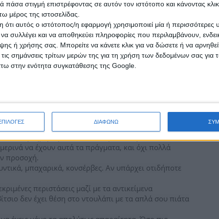
σου είναι τα διαφανή πλαστικά κουτιά, ώστε να ξέρεις
 πάσα στιγμή επιστρέφοντας σε αυτόν τον ιστότοπο και κάνοντας κλι
ω μέρος της ιστοσελίδας.
 ότι αυτός ο ιστότοπος/η εφαρμογή χρησιμοποιεί μία ή περισσότερες 
ι να συλλέγει και να αποθηκεύει πληροφορίες που περιλαμβάνουν, ενδεικ
ποιήσουμε ποτέ. Ρώτα τον εαυτό σου: Είναι αυτή σαβούρα
ης ή χρήσης σας. Μπορείτε να κάνετε κλικ για να δώσετε ή να αρνηθε
ρα όταν έκανα μια φορά κάμπινγκ, μήπως είναι καλύτερα
 τις σημάνσεις τρίτων μερών της για τη χρήση των δεδομένων σας για
τίνα;
άτω στην ενότητα συγκατάθεσης της Google.
σταύλο από το πόσο ανοργάνωτη είναι, αξίζει να
) για να την αδειάσεις και να την οργανώσεις από την
τερο χώρο, αλλά και να έχεις καλύτερη ιδέα για το πού
ΕΠΙΛΟΓΕΣ
ΔΙΑΦΩΝΩ
ΣΥ
μέσα στην ημέρα μας. Συνεπώς, μια καλή ιδέα είναι οι
ερινά να έχουν αυτά τα πράγματα, και όχι πολλά
ην προσοχή.
λυντικά, μπαχαρικά, κονσέρβες. Αν υπάρχει οτιδήποτε
κριμένες περιστάσεις μαζί με τα αντικείμενα
ίτσιο δεν έχει θέση στο ντουλάπι με τα απλά σου πιάτα