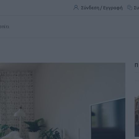
Σύνδεση / Εγγραφή
Συ
σπίτι
Π