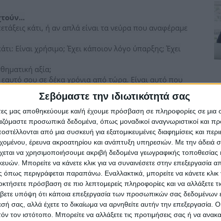
τούν...
ετάξεις κάτι, ή αν απλά είναι τα νεύρα που αναφέραμε
κάτι: Είναι χρήσιμο; Έχει κάποιον λόγο ύπαρξης; Έχει
θηματική αξία;
 εαυτό σου σε δέκα χρόνια από τώρα. Είναι αυτό που
) κάτι που θα ήθελες στο σπίτι σου;
Σεβόμαστε την ιδιωτικότητά σας
άτες μας αποθηκεύουμε και/ή έχουμε πρόσβαση σε πληροφορίες σε μια
ε βοηθήσει πολύ και να οργανώσεις καλύτερα τις δουλειές
ργαζόμαστε προσωπικά δεδομένα, όπως μοναδικοί αναγνωριστικοί και 
ράγματα θες να κρατήσεις, ποια να πετάξεις και ποια να
στέλλονται από μια συσκευή για εξατομικευμένες διαφημίσεις και περ
πό καιρό.
εχομένου, έρευνα ακροατηρίου και ανάπτυξη υπηρεσιών.
Με την άδειά σα
α πράγματα, και χώρισέ τα σε κατηγορίες. Όλα πρέπει να
χεται να χρησιμοποιήσουμε ακριβή δεδομένα γεωγραφικής τοποθεσίας 
 να χρησιμοποιείς, ας πούμε, 3 διαφορετικούς φορτιστές
ών. Μπορείτε να κάνετε κλικ για να συναινέσετε στην επεξεργασία απ
 σημεία;
 όπως περιγράφεται παραπάνω. Εναλλακτικά, μπορείτε να κάνετε κλικ γ
εις σταματήσει να χρησιμοποιείς;
οκτήσετε πρόσβαση σε πιο λεπτομερείς πληροφορίες και να αλλάξετε τι
χτούμε): Μήπως υπάρχουν πράγματα που όλο λες ότι θα
βετε υπόψη ότι κάποια επεξεργασία των προσωπικών σας δεδομένων ε
 δεν υπάρχει περίπτωση; (Εκείνο το wok, για παράδειγμα,
εσή σας, αλλά έχετε το δικαίωμα να αρνηθείτε αυτήν την επεξεργασία. 
τόν τον ιστότοπο. Μπορείτε να αλλάξετε τις προτιμήσεις σας ή να ανακα