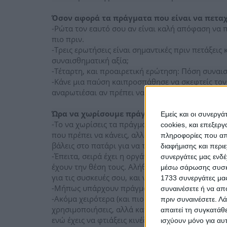
Όσον αφορά τα πράγματα που είναι να πεταχ
-Ρώτα τον εαυτό σου αν είναι καλή απόφαση να π
πιο πριν.
-Τρεις ερωτήσεις είναι σημαντικές πριν πετάξεις 
συναισθηματική αξία;
-Τέταρτη, και προαιρετική ερώτηση: Πόση συναισ
-Κάνε μια παύση καιπροσπάθησε να σκεφτείς τον
αναρωτιέσαι αν πρέπει να πετάξεις (ή να αλλάξεις
Ώρα να χωρίσουμε πράγματα σε κατηγορίες
Εμείς και οι συνεργ
-Το να χωρίσεις τα πράγματα σε κατηγορίες θα σ
cookies, και επεξε
που πρέπει να κάνεις, αλλά και το να δεις ποια π
πληροφορίες που απο
βάλεις στο πατάρι για να τα ξαναθυμηθείς μετά α
διαφήμισης και περι
-Έπειτα, σειρά έχει η οργάνωση. Μάζεψε πεταμέν
συνεργάτες μας ενδέ
έχουν την θέση τους. Αλήθεια, δεν είναι αμαρτία
μέσω σάρωσης συσκευ
για τις συσκευές σου, και να είναι όλοι σε άσχετα
1733 συνεργάτες μας
-Μήπως υπάρχουν πράγματα στο σπίτι σου που έχ
συναινέσετε ή να απ
-Ακόμα χειρότερα (και πιο δύσκολο να το αποδε
πριν συναινέσετε.
Λά
χρησιμοποιήσεις, αλλά κατά βάθος το ξέρεις πως
απαιτεί τη συγκατάθ
ενώ έχεις να φτιάξεις κινέζικο εφτά χρόνια.)
ισχύουν μόνο για αυ