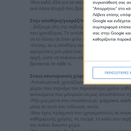
-Μια καλή ιδέα για να αποθηκεύεις τα πράγματά 
συγκατάθεσή σας ανά
ανά πάσα στιγμή πού βρίσκεται το κάθε τι.
"Απορρήτου" στο κάτ
Λάβετε επίσης υπόψη
Στην αποθήκη/γκαράζ/πατάρι...
Google και ενδέχετα
...βάζουμε όλη την σαβούρα που δεν θα χρησιμο
συμπεριφορά επίσκεψ
που χρειάζομαι; Το αντίσκηνο, ας πούμε, που πή
σας στην Google και
να το δώσω σε έναν φίλο όταν τελειώσει η καραν
καθορίζονται παρακ
-Επίσης, αν η αποθήκη σου θυμίζει περισσότερο 
αφιερώσεις μία μέρα (ναι, μία, θα σου πάρει πολύ
αρχή, ώστε να πιάνουν και τα πράγματά σου λιγό
βρίσκεται το κάθε τι.
ΠΕΡΙΣΣΟΤΕΡΕΣ 
Στους εσωτερικούς χώρους, τι να κάνουμε;
-Αντικειμενικά, χρειαζόμαστε λίγα πράγματα για 
χώροι που περνάμε τον περισσότερο χρόνο καθημ
αντικείμενα που μπορούν να μας αποσπάσουν τ
-Ρίξε μια ματιά στα ντουλάπια με: φάρμακα, καλ
μέσα σε αυτά που πάλιωσε, αντίο.
-Μην έχεις πράγματα που χρησιμοποιείς σε συγκε
καθημερινής χρήσης. Ας πούμε, το καλό σου σερβ
και πιάνει άσκοπο χώρο.