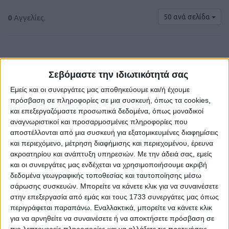
50 ανά σελίδα
0
Αγγελίες.
Σεβόμαστε την ιδιωτικότητά σας
Εμείς και οι συνεργάτες μας αποθηκεύουμε και/ή έχουμε
πρόσβαση σε πληροφορίες σε μια συσκευή, όπως τα cookies,
και επεξεργαζόμαστε προσωπικά δεδομένα, όπως μοναδικοί
αναγνωριστικοί και προσαρμοσμένες πληροφορίες που
αποστέλλονται από μια συσκευή για εξατομικευμένες διαφημίσεις
και περιεχόμενο, μέτρηση διαφήμισης και περιεχομένου, έρευνα
Δε βρέθηκαν αγγελίες σύμφωνα με τα
ακροατηρίου και ανάπτυξη υπηρεσιών.
Με την άδειά σας, εμείς
κριτήρια αναζήτησής σας.
και οι συνεργάτες μας ενδέχεται να χρησιμοποιήσουμε ακριβή
δεδομένα γεωγραφικής τοποθεσίας και ταυτοποίησης μέσω
σάρωσης συσκευών. Μπορείτε να κάνετε κλικ για να συναινέσετε
στην επεξεργασία από εμάς και τους 1733 συνεργάτες μας όπως
περιγράφεται παραπάνω. Εναλλακτικά, μπορείτε να κάνετε κλικ
Δοκιμάστε να καθαρίσετε όλα τα υπάρχοντα φίλτρα
για να αρνηθείτε να συναινέσετε ή να αποκτήσετε πρόσβαση σε
αναζήτησης.