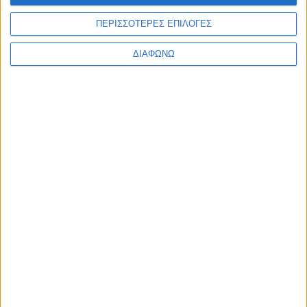
ΙΟΥΝΙΟΣ 22, 2022
ΠΕΡΙΣΣΟΤΕΡΕΣ ΕΠΙΛΟΓΕΣ
Ιδέες διακόσμησης για το φοιτητικό σπίτι!
ΔΙΑΦΩΝΩ
περισσότερα
ΑΠΡΙΛΙΟΣ 3, 2020