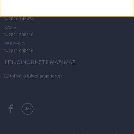
ΗΡΑΚΛΕΙΟ - ΛΑΣΙΘΙ
2810 342474
ΧΑΝΙΑ
2821 200210
ΡΕΘΥΜΝΟ
2831 600610
ΕΠΙΚΟΙΝΩΝΗΣΤΕ ΜΑΖΙ ΜΑΣ
info@kritikes-aggelies.gr
Blog