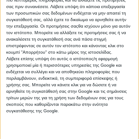
πιο λεπτομερείς πληροφορίες και να αλλάξετε τις προτιμήσεις
σας πριν συναινέσετε.
Λάβετε υπόψη ότι κάποια επεξεργασία
των προσωπικών σας δεδομένων ενδέχεται να μην απαιτεί τη
συγκατάθεσή σας, αλλά έχετε το δικαίωμα να αρνηθείτε αυτήν
την επεξεργασία. Οι προτιμήσεις σαςθα ισχύουν μόνο για αυτόν
τον ιστότοπο. Μπορείτε να αλλάξετε τις προτιμήσεις σας ή να
ανακαλέσετε τη συγκατάθεσή σας ανά πάσα στιγμή
επιστρέφοντας σε αυτόν τον ιστότοπο και κάνοντας κλικ στο
κουμπί "Απορρήτου" στο κάτω μέρος της ιστοσελίδας.
Λάβετε επίσης υπόψη ότι αυτός ο ιστότοπος/η εφαρμογή
χρησιμοποιεί μία ή περισσότερες υπηρεσίες της Google και
ενδέχεται να συλλέγει και να αποθηκεύει πληροφορίες που
ΚΑΤΗΓΟΡΙΕΣ
περιλαμβάνουν, ενδεικτικά, τη συμπεριφορά επίσκεψης ή
χρήσης σας. Μπορείτε να κάνετε κλικ για να δώσετε ή να
ΚΗΠΟΣ & ΒΕΡΑΝΤΑ
αρνηθείτε τη συγκατάθεσή σας στην Google και τις σημάνσεις
τρίτων μερών της για τη χρήση των δεδομένων σας για τους
Διάφορα Έπιπλα Κήπου & Βεράντας
σκοπούς που καθορίζονται παρακάτω στην ενότητα
συγκατάθεσης της Google.
Καναπέδες
Καρέκλες - Πολυθρόνες
Κούνιες