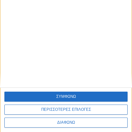
ΙΟΥΝΙΟΣ 22, 2022
Ιδέες διακόσμησης για το φοιτητικό σπίτι!
περισσότερα
ΣΥΜΦΩΝΩ
ΠΕΡΙΣΣΟΤΕΡΕΣ ΕΠΙΛΟΓΕΣ
ΔΙΑΦΩΝΩ