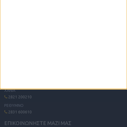
Η μόνη παγκρήτια εφημερίδα δωρεάν αγγελιών, από το 1995!
Κυκλοφορεί κάθε Δευτέρα στα περίπτερα όλης της Κρήτης.
ΤΗΛΕΦΩΝΙΚΟ ΚΕΝΤΡΟ
ΗΡΑΚΛΕΙΟ - ΛΑΣΙΘΙ
2810 342474
ΧΑΝΙΑ
2821 200210
ΡΕΘΥΜΝΟ
2831 600610
ΕΠΙΚΟΙΝΩΝΗΣΤΕ ΜΑΖΙ ΜΑΣ