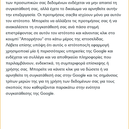
των προσωπικών σας δεδομένων ενδέχεται να μην απαιτεί τη
συγκατάθεσή σας, αλλά έχετε το δικαίωμα να αρνηθείτε αυτήν
την επεξεργασία. Οι προτιμήσεις σαςθα ισχύουν μόνο για αυτόν
τον ιστότοπο. Μπορείτε να αλλάξετε τις προτιμήσεις σας ή να
ανακαλέσετε τη συγκατάθεσή σας ανά πάσα στιγμή
επιστρέφοντας σε αυτόν τον ιστότοπο και κάνοντας κλικ στο
κουμπί "Απορρήτου" στο κάτω μέρος της ιστοσελίδας.
Λάβετε επίσης υπόψη ότι αυτός ο ιστότοπος/η εφαρμογή
χρησιμοποιεί μία ή περισσότερες υπηρεσίες της Google και
ενδέχεται να συλλέγει και να αποθηκεύει πληροφορίες που
περιλαμβάνουν, ενδεικτικά, τη συμπεριφορά επίσκεψης ή
ΚΑΤΗΓΟΡΙΕΣ
χρήσης σας. Μπορείτε να κάνετε κλικ για να δώσετε ή να
αρνηθείτε τη συγκατάθεσή σας στην Google και τις σημάνσεις
τρίτων μερών της για τη χρήση των δεδομένων σας για τους
ΧΑΛΙΑ
σκοπούς που καθορίζονται παρακάτω στην ενότητα
συγκατάθεσης της Google.
Sheepskin
Διάφορα Χαλιά
Μοκέτες
Φλοκάτες