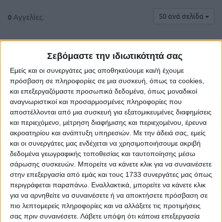
50 ανά σελίδα
0
Αγγελίες.
Σεβόμαστε την ιδιωτικότητά σας
Εμείς και οι συνεργάτες μας αποθηκεύουμε και/ή έχουμε
πρόσβαση σε πληροφορίες σε μια συσκευή, όπως τα cookies,
και επεξεργαζόμαστε προσωπικά δεδομένα, όπως μοναδικοί
αναγνωριστικοί και προσαρμοσμένες πληροφορίες που
αποστέλλονται από μια συσκευή για εξατομικευμένες διαφημίσεις
και περιεχόμενο, μέτρηση διαφήμισης και περιεχομένου, έρευνα
ακροατηρίου και ανάπτυξη υπηρεσιών.
Με την άδειά σας, εμείς
και οι συνεργάτες μας ενδέχεται να χρησιμοποιήσουμε ακριβή
Δε βρέθηκαν αγγελίες σύμφωνα με τα
δεδομένα γεωγραφικής τοποθεσίας και ταυτοποίησης μέσω
κριτήρια αναζήτησής σας.
σάρωσης συσκευών. Μπορείτε να κάνετε κλικ για να συναινέσετε
στην επεξεργασία από εμάς και τους 1733 συνεργάτες μας όπως
περιγράφεται παραπάνω. Εναλλακτικά, μπορείτε να κάνετε κλικ
για να αρνηθείτε να συναινέσετε ή να αποκτήσετε πρόσβαση σε
Δοκιμάστε να καθαρίσετε όλα τα υπάρχοντα φίλτρα
πιο λεπτομερείς πληροφορίες και να αλλάξετε τις προτιμήσεις
αναζήτησης.
σας πριν συναινέσετε.
Λάβετε υπόψη ότι κάποια επεξεργασία