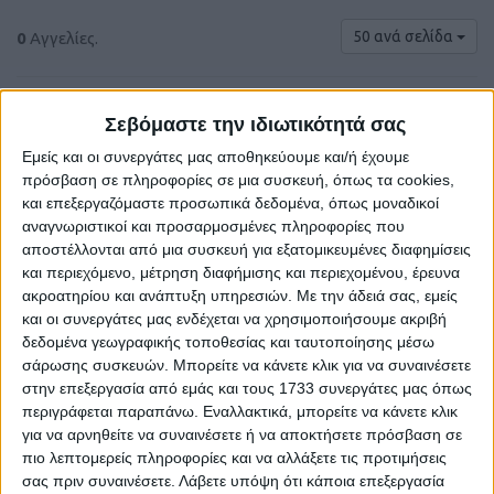
50 ανά σελίδα
0
Αγγελίες.
Σεβόμαστε την ιδιωτικότητά σας
Εμείς και οι συνεργάτες μας αποθηκεύουμε και/ή έχουμε
πρόσβαση σε πληροφορίες σε μια συσκευή, όπως τα cookies,
και επεξεργαζόμαστε προσωπικά δεδομένα, όπως μοναδικοί
αναγνωριστικοί και προσαρμοσμένες πληροφορίες που
αποστέλλονται από μια συσκευή για εξατομικευμένες διαφημίσεις
και περιεχόμενο, μέτρηση διαφήμισης και περιεχομένου, έρευνα
ακροατηρίου και ανάπτυξη υπηρεσιών.
Με την άδειά σας, εμείς
και οι συνεργάτες μας ενδέχεται να χρησιμοποιήσουμε ακριβή
Δε βρέθηκαν αγγελίες σύμφωνα με τα
δεδομένα γεωγραφικής τοποθεσίας και ταυτοποίησης μέσω
κριτήρια αναζήτησής σας.
σάρωσης συσκευών. Μπορείτε να κάνετε κλικ για να συναινέσετε
στην επεξεργασία από εμάς και τους 1733 συνεργάτες μας όπως
περιγράφεται παραπάνω. Εναλλακτικά, μπορείτε να κάνετε κλικ
για να αρνηθείτε να συναινέσετε ή να αποκτήσετε πρόσβαση σε
Δοκιμάστε να καθαρίσετε όλα τα υπάρχοντα φίλτρα
πιο λεπτομερείς πληροφορίες και να αλλάξετε τις προτιμήσεις
αναζήτησης.
σας πριν συναινέσετε.
Λάβετε υπόψη ότι κάποια επεξεργασία