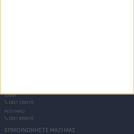
Η μόνη παγκρήτια εφημερίδα δωρεάν αγγελιών, από το 1995!
Κυκλοφορεί κάθε Δευτέρα στα περίπτερα όλης της Κρήτης.
ΤΗΛΕΦΩΝΙΚΟ ΚΕΝΤΡΟ
ΗΡΑΚΛΕΙΟ - ΛΑΣΙΘΙ
2810 342474
ΧΑΝΙΑ
2821 200210
ΡΕΘΥΜΝΟ
2831 600610
ΕΠΙΚΟΙΝΩΝΗΣΤΕ ΜΑΖΙ ΜΑΣ