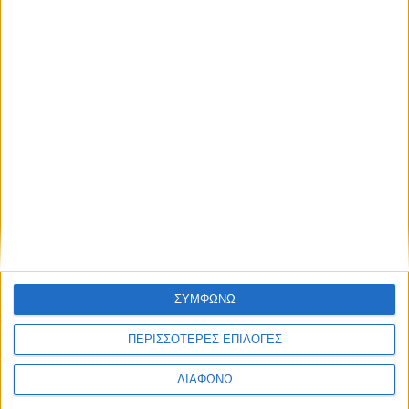
ΙΟΥΝΙΟΣ 22, 2022
Ιδέες διακόσμησης για το φοιτητικό σπίτι!
περισσότερα
ΣΥΜΦΩΝΩ
ΠΕΡΙΣΣΟΤΕΡΕΣ ΕΠΙΛΟΓΕΣ
ΔΙΑΦΩΝΩ