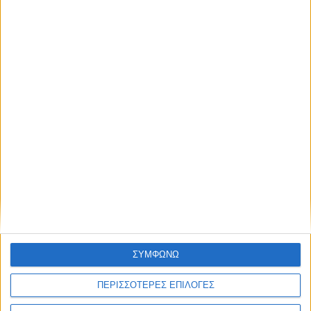
ΚΟΜΟΔΙΝΟ 52X40X49ΕΚ (500/1399)
Τσαλικάκι
Μεταχειρισμένα κομοδίνα, ξύλινα με ένα συρτάρι. Σε καλή
κατάσταση. Διαστάσεις: 52x40x49εκ. Τιμή: 20€/τμχ. Η τιμή
...
Δευτέρα, 20 Ιουλ 2026
ΣΥΜΦΩΝΩ
€ 10
ΠΕΡΙΣΣΟΤΕΡΕΣ ΕΠΙΛΟΓΕΣ