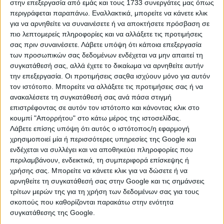
Τσαλικάκι
στην επεξεργασία από εμάς και τους 1733 συνεργάτες μας όπως
περιγράφεται παραπάνω. Εναλλακτικά, μπορείτε να κάνετε κλικ
για να αρνηθείτε να συναινέσετε ή να αποκτήσετε πρόσβαση σε
Μεταχειρισμένο κομοδίνο σε σκούρο καφέ χρώμα με ένα
πιο λεπτομερείς πληροφορίες και να αλλάξετε τις προτιμήσεις
ντουλάπι και ένα ράφι. Διαστάσεις: 36x28x50 εκ. Σε καλή ...
σας πριν συναινέσετε.
Λάβετε υπόψη ότι κάποια επεξεργασία
των προσωπικών σας δεδομένων ενδέχεται να μην απαιτεί τη
Τρίτη, 21 Ιουλ 2026
συγκατάθεσή σας, αλλά έχετε το δικαίωμα να αρνηθείτε αυτήν
την επεξεργασία. Οι προτιμήσεις σαςθα ισχύουν μόνο για αυτόν
τον ιστότοπο. Μπορείτε να αλλάξετε τις προτιμήσεις σας ή να
ανακαλέσετε τη συγκατάθεσή σας ανά πάσα στιγμή
επιστρέφοντας σε αυτόν τον ιστότοπο και κάνοντας κλικ στο
κουμπί "Απορρήτου" στο κάτω μέρος της ιστοσελίδας.
€ 20
Λάβετε επίσης υπόψη ότι αυτός ο ιστότοπος/η εφαρμογή
χρησιμοποιεί μία ή περισσότερες υπηρεσίες της Google και
ενδέχεται να συλλέγει και να αποθηκεύει πληροφορίες που
περιλαμβάνουν, ενδεικτικά, τη συμπεριφορά επίσκεψης ή
χρήσης σας. Μπορείτε να κάνετε κλικ για να δώσετε ή να
αρνηθείτε τη συγκατάθεσή σας στην Google και τις σημάνσεις
τρίτων μερών της για τη χρήση των δεδομένων σας για τους
σκοπούς που καθορίζονται παρακάτω στην ενότητα
συγκατάθεσης της Google.
ΚΟΜΟΔΙΝΑ 45X40X50ΕΚ (500/1211)