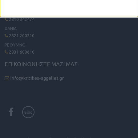
ΗΡΑΚΛΕΙΟ - ΛΑΣΙΘΙ
2810 342474
ΧΑΝΙΑ
2821 200210
ΡΕΘΥΜΝΟ
2831 600610
ΕΠΙΚΟΙΝΩΝΗΣΤΕ ΜΑΖΙ ΜΑΣ
info@kritikes-aggelies.gr
Blog