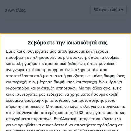
50 ανά σελίδα
0
Αγγελίες.
Σεβόμαστε την ιδιωτικότητά σας
Εμείς και οι συνεργάτες μας αποθηκεύουμε και/ή έχουμε
πρόσβαση σε πληροφορίες σε μια συσκευή, όπως τα cookies,
και επεξεργαζόμαστε προσωπικά δεδομένα, όπως μοναδικοί
αναγνωριστικοί και προσαρμοσμένες πληροφορίες που
αποστέλλονται από μια συσκευή για εξατομικευμένες διαφημίσεις
και περιεχόμενο, μέτρηση διαφήμισης και περιεχομένου, έρευνα
Δε βρέθηκαν αγγελίες σύμφωνα με τα
ακροατηρίου και ανάπτυξη υπηρεσιών.
Με την άδειά σας, εμείς
κριτήρια αναζήτησής σας.
και οι συνεργάτες μας ενδέχεται να χρησιμοποιήσουμε ακριβή
δεδομένα γεωγραφικής τοποθεσίας και ταυτοποίησης μέσω
σάρωσης συσκευών. Μπορείτε να κάνετε κλικ για να συναινέσετε
στην επεξεργασία από εμάς και τους 1733 συνεργάτες μας όπως
περιγράφεται παραπάνω. Εναλλακτικά, μπορείτε να κάνετε κλικ
Δοκιμάστε να καθαρίσετε όλα τα υπάρχοντα φίλτρα
για να αρνηθείτε να συναινέσετε ή να αποκτήσετε πρόσβαση σε
αναζήτησης.