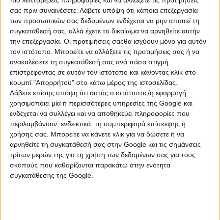
πιο λεπτομερείς πληροφορίες και να αλλάξετε τις προτιμήσεις
σας πριν συναινέσετε.
Λάβετε υπόψη ότι κάποια επεξεργασία
των προσωπικών σας δεδομένων ενδέχεται να μην απαιτεί τη
συγκατάθεσή σας, αλλά έχετε το δικαίωμα να αρνηθείτε αυτήν
την επεξεργασία. Οι προτιμήσεις σαςθα ισχύουν μόνο για αυτόν
τον ιστότοπο. Μπορείτε να αλλάξετε τις προτιμήσεις σας ή να
ανακαλέσετε τη συγκατάθεσή σας ανά πάσα στιγμή
επιστρέφοντας σε αυτόν τον ιστότοπο και κάνοντας κλικ στο
κουμπί "Απορρήτου" στο κάτω μέρος της ιστοσελίδας.
Λάβετε επίσης υπόψη ότι αυτός ο ιστότοπος/η εφαρμογή
χρησιμοποιεί μία ή περισσότερες υπηρεσίες της Google και
ενδέχεται να συλλέγει και να αποθηκεύει πληροφορίες που
ΚΑΤΗΓΟΡΙΕΣ
περιλαμβάνουν, ενδεικτικά, τη συμπεριφορά επίσκεψης ή
χρήσης σας. Μπορείτε να κάνετε κλικ για να δώσετε ή να
ΠΡΟΣΩΠΙΚΗΣ ΦΡΟΝΤΙΔΑΣ
αρνηθείτε τη συγκατάθεσή σας στην Google και τις σημάνσεις
τρίτων μερών της για τη χρήση των δεδομένων σας για τους
Διάφορα Προσωπικής Φροντίδας
σκοπούς που καθορίζονται παρακάτω στην ενότητα
συγκατάθεσης της Google.
Ζυγαριές
Ηλεκτρικά Θερμόμετρα
Ηλεκτρικά Ψαλίδια