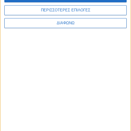
ΙΟΥΝΙΟΣ 22, 2022
ΠΕΡΙΣΣΟΤΕΡΕΣ ΕΠΙΛΟΓΕΣ
Ιδέες διακόσμησης για το φοιτητικό σπίτι!
ΔΙΑΦΩΝΩ
περισσότερα
ΑΠΡΙΛΙΟΣ 3, 2020