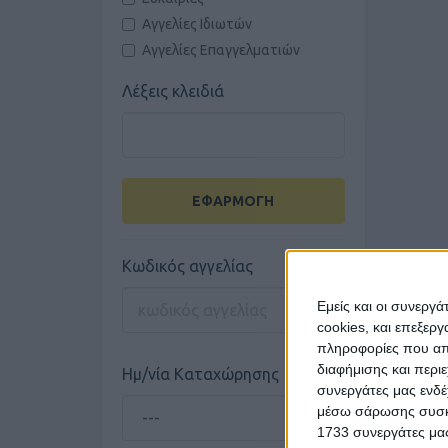
Αγγελίες Ιδιωτών
Αγγελίες Επαγγελματιών
Λέξεις κλειδιά
ΕΦΑΡΜΟΓΗ
Κωδικός αγγελίας
Εμείς και οι συνεργ
cookies, και επεξε
πληροφορίες που απο
διαφήμισης και περι
Ημ/νία Καταχώρησης
συνεργάτες μας ενδέ
μέσω σάρωσης συσκευ
1733 συνεργάτες μας