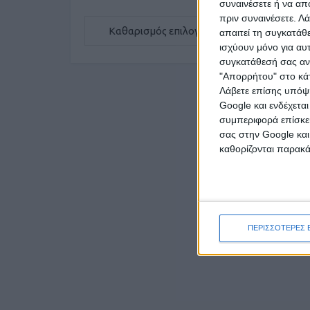
συναινέσετε ή να απ
πριν συναινέσετε.
Λά
Καθαρισμός επιλογών
απαιτεί τη συγκατάθ
ισχύουν μόνο για αυ
συγκατάθεσή σας ανά
"Απορρήτου" στο κάτ
Λάβετε επίσης υπόψη
Google και ενδέχετα
συμπεριφορά επίσκεψ
σας στην Google και
καθορίζονται παρακ
ΠΕΡΙΣΣΟΤΕΡΕΣ 