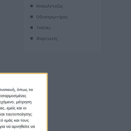
Μπουλντόζες
Οδοστρωτήρες
Τσάπες
Φορτωτές
 συσκευή, όπως τα
προσαρμοσμένες
ιεχόμενο, μέτρηση
ς, εμείς και οι
και ταυτοποίησης
ό εμάς και τους
ια να αρνηθείτε να