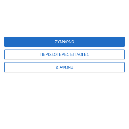
Φωτιστικά
Χαλιά
ΣΥΜΦΩΝΩ
ΠΕΡΙΣΣΟΤΕΡΕΣ ΕΠΙΛΟΓΕΣ
ΔΙΑΦΩΝΩ
Blog kritikes-aggelies
.gr