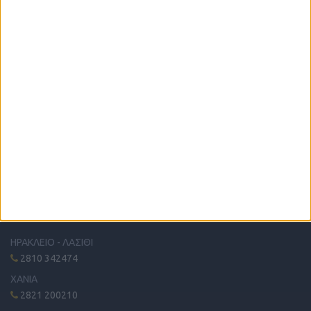
Η μόνη παγκρήτια εφημερίδα δωρεάν αγγελιών, από το 1995!
Κυκλοφορεί κάθε Δευτέρα στα περίπτερα όλης της Κρήτης.
ΤΗΛΕΦΩΝΙΚΟ ΚΕΝΤΡΟ
ΗΡΑΚΛΕΙΟ - ΛΑΣΙΘΙ
2810 342474
ΧΑΝΙΑ
2821 200210