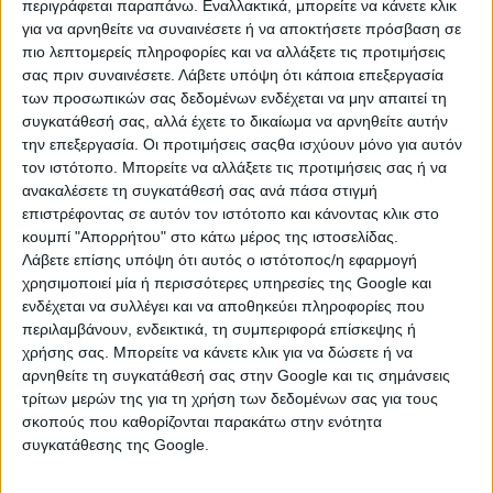
περιγράφεται παραπάνω. Εναλλακτικά, μπορείτε να κάνετε κλικ
για να αρνηθείτε να συναινέσετε ή να αποκτήσετε πρόσβαση σε
ως Φαραώ εταχειρισμένη σε καλή κατάσταση. Ύψος 70εκ.
πιο λεπτομερείς πληροφορίες και να αλλάξετε τις προτιμήσεις
Τιμή 70€. Η τιμή δεν περιλαμβάνει φπα 24% και
σας πριν συναινέσετε.
Λάβετε υπόψη ότι κάποια επεξεργασία
μεταφορικά.
των προσωπικών σας δεδομένων ενδέχεται να μην απαιτεί τη
συγκατάθεσή σας, αλλά έχετε το δικαίωμα να αρνηθείτε αυτήν
Τετάρτη, 15 Ιουλ 2026
την επεξεργασία. Οι προτιμήσεις σαςθα ισχύουν μόνο για αυτόν
τον ιστότοπο. Μπορείτε να αλλάξετε τις προτιμήσεις σας ή να
ανακαλέσετε τη συγκατάθεσή σας ανά πάσα στιγμή
επιστρέφοντας σε αυτόν τον ιστότοπο και κάνοντας κλικ στο
κουμπί "Απορρήτου" στο κάτω μέρος της ιστοσελίδας.
Λάβετε επίσης υπόψη ότι αυτός ο ιστότοπος/η εφαρμογή
χρησιμοποιεί μία ή περισσότερες υπηρεσίες της Google και
ενδέχεται να συλλέγει και να αποθηκεύει πληροφορίες που
περιλαμβάνουν, ενδεικτικά, τη συμπεριφορά επίσκεψης ή
χρήσης σας. Μπορείτε να κάνετε κλικ για να δώσετε ή να
αρνηθείτε τη συγκατάθεσή σας στην Google και τις σημάνσεις
τρίτων μερών της για τη χρήση των δεδομένων σας για τους
σκοπούς που καθορίζονται παρακάτω στην ενότητα
συγκατάθεσης της Google.