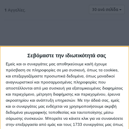
30 ανά σελίδα
1
Αγγελίες.
Σεβόμαστε την ιδιωτικότητά σας
€ 70
Εμείς και οι συνεργάτες μας αποθηκεύουμε και/ή έχουμε
πρόσβαση σε πληροφορίες σε μια συσκευή, όπως τα cookies,
και επεξεργαζόμαστε προσωπικά δεδομένα, όπως μοναδικοί
αναγνωριστικοί και προσαρμοσμένες πληροφορίες που
αποστέλλονται από μια συσκευή για εξατομικευμένες διαφημίσεις
και περιεχόμενο, μέτρηση διαφήμισης και περιεχομένου, έρευνα
ακροατηρίου και ανάπτυξη υπηρεσιών.
Με την άδειά σας, εμείς
και οι συνεργάτες μας ενδέχεται να χρησιμοποιήσουμε ακριβή
δεδομένα γεωγραφικής τοποθεσίας και ταυτοποίησης μέσω
ΠΡΟΤΟΜΗ ΜΕΓΑΣ ΑΛΕΞΑΝΔΡΟΣ (524/9)
σάρωσης συσκευών. Μπορείτε να κάνετε κλικ για να συναινέσετε
στην επεξεργασία από εμάς και τους 1733 συνεργάτες μας όπως
Τσαλικάκι