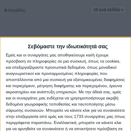
50 ανά σελίδα
0
Αγγελίες.
Σεβόμαστε την ιδιωτικότητά σας
Εμείς και οι συνεργάτες μας αποθηκεύουμε και/ή έχουμε
πρόσβαση σε πληροφορίες σε μια συσκευή, όπως τα cookies,
και επεξεργαζόμαστε προσωπικά δεδομένα, όπως μοναδικοί
αναγνωριστικοί και προσαρμοσμένες πληροφορίες που
αποστέλλονται από μια συσκευή για εξατομικευμένες διαφημίσεις
και περιεχόμενο, μέτρηση διαφήμισης και περιεχομένου, έρευνα
Δε βρέθηκαν αγγελίες σύμφωνα με τα
ακροατηρίου και ανάπτυξη υπηρεσιών.
Με την άδειά σας, εμείς
κριτήρια αναζήτησής σας.
και οι συνεργάτες μας ενδέχεται να χρησιμοποιήσουμε ακριβή
δεδομένα γεωγραφικής τοποθεσίας και ταυτοποίησης μέσω
σάρωσης συσκευών. Μπορείτε να κάνετε κλικ για να συναινέσετε
στην επεξεργασία από εμάς και τους 1733 συνεργάτες μας όπως
Δοκιμάστε να καθαρίσετε όλα τα υπάρχοντα φίλτρα
περιγράφεται παραπάνω. Εναλλακτικά, μπορείτε να κάνετε κλικ
αναζήτησης.
για να αρνηθείτε να συναινέσετε ή να αποκτήσετε πρόσβαση σε