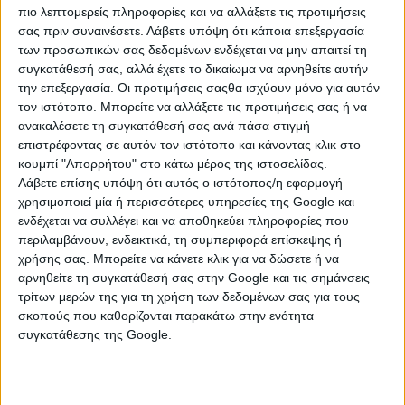
πιο λεπτομερείς πληροφορίες και να αλλάξετε τις προτιμήσεις
σας πριν συναινέσετε.
Λάβετε υπόψη ότι κάποια επεξεργασία
των προσωπικών σας δεδομένων ενδέχεται να μην απαιτεί τη
συγκατάθεσή σας, αλλά έχετε το δικαίωμα να αρνηθείτε αυτήν
την επεξεργασία. Οι προτιμήσεις σαςθα ισχύουν μόνο για αυτόν
τον ιστότοπο. Μπορείτε να αλλάξετε τις προτιμήσεις σας ή να
ανακαλέσετε τη συγκατάθεσή σας ανά πάσα στιγμή
επιστρέφοντας σε αυτόν τον ιστότοπο και κάνοντας κλικ στο
κουμπί "Απορρήτου" στο κάτω μέρος της ιστοσελίδας.
Λάβετε επίσης υπόψη ότι αυτός ο ιστότοπος/η εφαρμογή
χρησιμοποιεί μία ή περισσότερες υπηρεσίες της Google και
ΚΑΤΗΓΟΡΙΕΣ
ενδέχεται να συλλέγει και να αποθηκεύει πληροφορίες που
περιλαμβάνουν, ενδεικτικά, τη συμπεριφορά επίσκεψης ή
χρήσης σας. Μπορείτε να κάνετε κλικ για να δώσετε ή να
ΑΝΤΙΚΕΣ & ΕΡΓΑ ΤΕΧΝΗΣ
αρνηθείτε τη συγκατάθεσή σας στην Google και τις σημάνσεις
Αγάλματα
τρίτων μερών της για τη χρήση των δεδομένων σας για τους
σκοπούς που καθορίζονται παρακάτω στην ενότητα
Αγιογραφίες
συγκατάθεσης της Google.
Αντίκες από Γυαλί
Αντίκες από Πορσελάνη