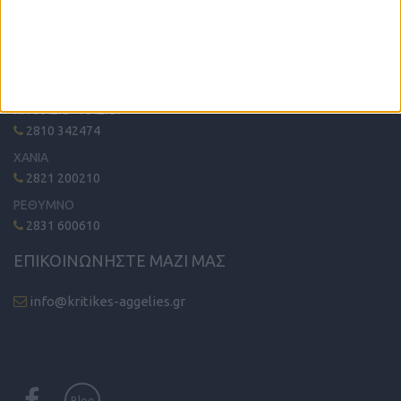
ΤΗΛΕΦΩΝΙΚΟ ΚΕΝΤΡΟ
ΗΡΑΚΛΕΙΟ - ΛΑΣΙΘΙ
2810 342474
ΧΑΝΙΑ
2821 200210
ΡΕΘΥΜΝΟ
2831 600610
ΕΠΙΚΟΙΝΩΝΗΣΤΕ ΜΑΖΙ ΜΑΣ
info@kritikes-aggelies.gr
Blog