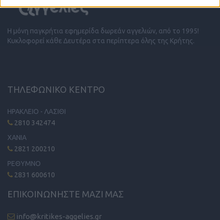
Η μόνη παγκρήτια εφημερίδα δωρεάν αγγελιών, από το 1995!
Κυκλοφορεί κάθε Δευτέρα στα περίπτερα όλης της Κρήτης.
ΤΗΛΕΦΩΝΙΚΟ ΚΕΝΤΡΟ
ΗΡΑΚΛΕΙΟ - ΛΑΣΙΘΙ
2810 342474
ΧΑΝΙΑ
2821 200210
ΡΕΘΥΜΝΟ
2831 600610
ΕΠΙΚΟΙΝΩΝΗΣΤΕ ΜΑΖΙ ΜΑΣ
info@kritikes-aggelies.gr