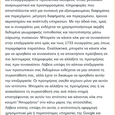
αναγνωριστικοί και προσαρμοσμένες πληροφορίες που
Η τιμή δεν περιλαμβάνει φπα 24% και μεταφορικά.
αποστέλλονται από μια συσκευή για εξατομικευμένες διαφημίσεις
και περιεχόμενο, μέτρηση διαφήμισης και περιεχομένου, έρευνα
ακροατηρίου και ανάπτυξη υπηρεσιών.
Με την άδειά σας, εμείς
και οι συνεργάτες μας ενδέχεται να χρησιμοποιήσουμε ακριβή
Μοναστηράκι Κρήτης
δεδομένα γεωγραφικής τοποθεσίας και ταυτοποίησης μέσω
σάρωσης συσκευών. Μπορείτε να κάνετε κλικ για να συναινέσετε
δείτε όλες τις αγγελίες μας
στην επεξεργασία από εμάς και τους 1733 συνεργάτες μας όπως
περιγράφεται παραπάνω. Εναλλακτικά, μπορείτε να κάνετε κλικ
Κωδ. Αγγελίας
ΑΓ263063
για να αρνηθείτε να συναινέσετε ή να αποκτήσετε πρόσβαση σε
πιο λεπτομερείς πληροφορίες και να αλλάξετε τις προτιμήσεις
Κωδ. Αναφοράς
524/9
σας πριν συναινέσετε.
Λάβετε υπόψη ότι κάποια επεξεργασία
Τύπος
Προσφορά
των προσωπικών σας δεδομένων ενδέχεται να μην απαιτεί τη
συγκατάθεσή σας, αλλά έχετε το δικαίωμα να αρνηθείτε αυτήν
Κατηγορία
Αγάλματα
την επεξεργασία. Οι προτιμήσεις σαςθα ισχύουν μόνο για αυτόν
τον ιστότοπο. Μπορείτε να αλλάξετε τις προτιμήσεις σας ή να
Περιοχή
Ηράκλειο, Πόλη Ηρακλείου, Τσαλικάκι
ανακαλέσετε τη συγκατάθεσή σας ανά πάσα στιγμή
Τιμή
€ 70
επιστρέφοντας σε αυτόν τον ιστότοπο και κάνοντας κλικ στο
κουμπί "Απορρήτου" στο κάτω μέρος της ιστοσελίδας.
ΠΕΡΙΣΣΟΤΕΡΑ
Λάβετε επίσης υπόψη ότι αυτός ο ιστότοπος/η εφαρμογή
χρησιμοποιεί μία ή περισσότερες υπηρεσίες της Google και
Ανανεώθηκε:
Τετάρτη, 15 Ιουλ 2026