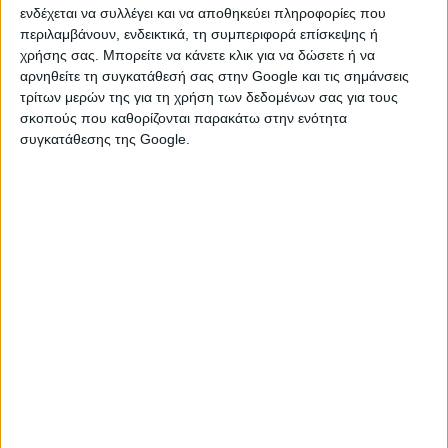
ενδέχεται να συλλέγει και να αποθηκεύει πληροφορίες που
Επισκέψεις:
42
περιλαμβάνουν, ενδεικτικά, τη συμπεριφορά επίσκεψης ή
χρήσης σας. Μπορείτε να κάνετε κλικ για να δώσετε ή να
Επικοινωνήστε με τον αγγελιοδότη
αρνηθείτε τη συγκατάθεσή σας στην Google και τις σημάνσεις
τρίτων μερών της για τη χρήση των δεδομένων σας για τους
σκοπούς που καθορίζονται παρακάτω στην ενότητα
Μοναστηράκι Κρήτης
συγκατάθεσης της Google.
Ελευθερίου Βενιζέλου 17
2810319725
Ώρες - Υπεύθυνος: 9-5
6977508981
Ώρες - Υπεύθυνος: 9-5
--oldtimes67@gmail.com