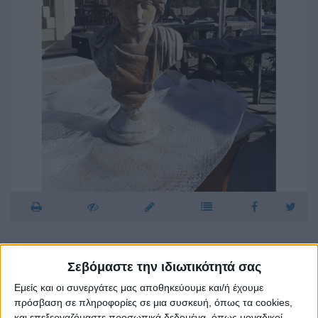
Σεβόμαστε την ιδιωτικότητά σας
ΠΡΟΤΟΜΗ ΜΕΓΑΣ ΑΛΕΞΑΝΔΡΟΣ (524/9)
Εμείς και οι συνεργάτες μας αποθηκεύουμε και/ή έχουμε
ως Φαραώ εταχειρισμένη σε καλή κατάσταση. Ύψος
πρόσβαση σε πληροφορίες σε μια συσκευή, όπως τα cookies,
70εκ. Τιμή 70€.
και επεξεργαζόμαστε προσωπικά δεδομένα, όπως μοναδικοί