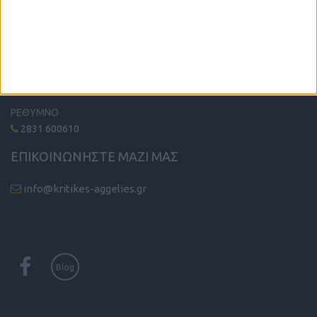
ΤΗΛΕΦΩΝΙΚΟ ΚΕΝΤΡΟ
ΗΡΑΚΛΕΙΟ - ΛΑΣΙΘΙ
2810 342474
ΧΑΝΙΑ
2821 200210
ΡΕΘΥΜΝΟ
2831 600610
ΕΠΙΚΟΙΝΩΝΗΣΤΕ ΜΑΖΙ ΜΑΣ
info@kritikes-aggelies.gr
Blog