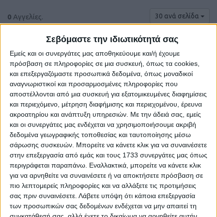
30 ανά σελίδα
0
Αγγελίες.
Σεβόμαστε την ιδιωτικότητά σας
Εμείς και οι συνεργάτες μας αποθηκεύουμε και/ή έχουμε
πρόσβαση σε πληροφορίες σε μια συσκευή, όπως τα cookies,
και επεξεργαζόμαστε προσωπικά δεδομένα, όπως μοναδικοί
αναγνωριστικοί και προσαρμοσμένες πληροφορίες που
αποστέλλονται από μια συσκευή για εξατομικευμένες διαφημίσεις
και περιεχόμενο, μέτρηση διαφήμισης και περιεχομένου, έρευνα
ακροατηρίου και ανάπτυξη υπηρεσιών.
Με την άδειά σας, εμείς
και οι συνεργάτες μας ενδέχεται να χρησιμοποιήσουμε ακριβή
δεδομένα γεωγραφικής τοποθεσίας και ταυτοποίησης μέσω
Δε βρέθηκαν αγγελίες σύμφωνα με τα
σάρωσης συσκευών. Μπορείτε να κάνετε κλικ για να συναινέσετε
κριτήρια αναζήτησής σας.
στην επεξεργασία από εμάς και τους 1733 συνεργάτες μας όπως
περιγράφεται παραπάνω. Εναλλακτικά, μπορείτε να κάνετε κλικ
για να αρνηθείτε να συναινέσετε ή να αποκτήσετε πρόσβαση σε
πιο λεπτομερείς πληροφορίες και να αλλάξετε τις προτιμήσεις
σας πριν συναινέσετε.
Λάβετε υπόψη ότι κάποια επεξεργασία
Δοκιμάστε να καθαρίσετε όλα τα υπάρχοντα φίλτρα
των προσωπικών σας δεδομένων ενδέχεται να μην απαιτεί τη
αναζήτησης.
συγκατάθεσή σας, αλλά έχετε το δικαίωμα να αρνηθείτε αυτήν