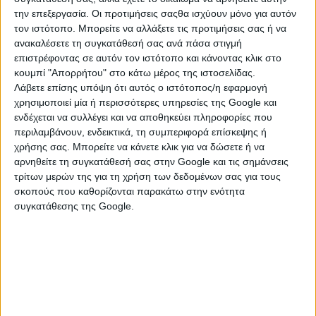
την επεξεργασία. Οι προτιμήσεις σαςθα ισχύουν μόνο για αυτόν
τον ιστότοπο. Μπορείτε να αλλάξετε τις προτιμήσεις σας ή να
ανακαλέσετε τη συγκατάθεσή σας ανά πάσα στιγμή
επιστρέφοντας σε αυτόν τον ιστότοπο και κάνοντας κλικ στο
κουμπί "Απορρήτου" στο κάτω μέρος της ιστοσελίδας.
Λάβετε επίσης υπόψη ότι αυτός ο ιστότοπος/η εφαρμογή
χρησιμοποιεί μία ή περισσότερες υπηρεσίες της Google και
ενδέχεται να συλλέγει και να αποθηκεύει πληροφορίες που
περιλαμβάνουν, ενδεικτικά, τη συμπεριφορά επίσκεψης ή
χρήσης σας. Μπορείτε να κάνετε κλικ για να δώσετε ή να
αρνηθείτε τη συγκατάθεσή σας στην Google και τις σημάνσεις
ΚΑΤΗΓΟΡΙΕΣ
τρίτων μερών της για τη χρήση των δεδομένων σας για τους
σκοπούς που καθορίζονται παρακάτω στην ενότητα
ΕΙΔΗ CAMPING
συγκατάθεσης της Google.
Διάφορα Camping
Έπιπλα Camping
Σακίδια & Τσάντες
Σκηνές