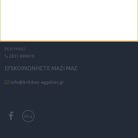
ΤΗΛΕΦΩΝΙΚΟ ΚΕΝΤΡΟ
ΗΡΑΚΛΕΙΟ - ΛΑΣΙΘΙ
2810 342474
ΧΑΝΙΑ
2821 200210
ΡΕΘΥΜΝΟ
2831 600610
ΕΠΙΚΟΙΝΩΝΗΣΤΕ ΜΑΖΙ ΜΑΣ
info@kritikes-aggelies.gr
Blog