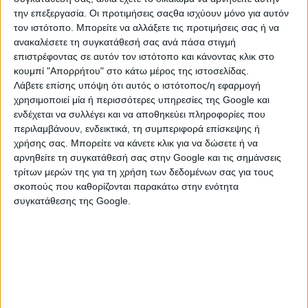
την επεξεργασία. Οι προτιμήσεις σαςθα ισχύουν μόνο για αυτόν
τον ιστότοπο. Μπορείτε να αλλάξετε τις προτιμήσεις σας ή να
ανακαλέσετε τη συγκατάθεσή σας ανά πάσα στιγμή
επιστρέφοντας σε αυτόν τον ιστότοπο και κάνοντας κλικ στο
κουμπί "Απορρήτου" στο κάτω μέρος της ιστοσελίδας.
Λάβετε επίσης υπόψη ότι αυτός ο ιστότοπος/η εφαρμογή
χρησιμοποιεί μία ή περισσότερες υπηρεσίες της Google και
ενδέχεται να συλλέγει και να αποθηκεύει πληροφορίες που
περιλαμβάνουν, ενδεικτικά, τη συμπεριφορά επίσκεψης ή
χρήσης σας. Μπορείτε να κάνετε κλικ για να δώσετε ή να
αρνηθείτε τη συγκατάθεσή σας στην Google και τις σημάνσεις
ΚΑΤΗΓΟΡΙΕΣ
τρίτων μερών της για τη χρήση των δεδομένων σας για τους
σκοπούς που καθορίζονται παρακάτω στην ενότητα
ΕΙΔΗ CAMPING
συγκατάθεσης της Google.
Διάφορα Camping
Έπιπλα Camping
Σακίδια & Τσάντες
Σκηνές