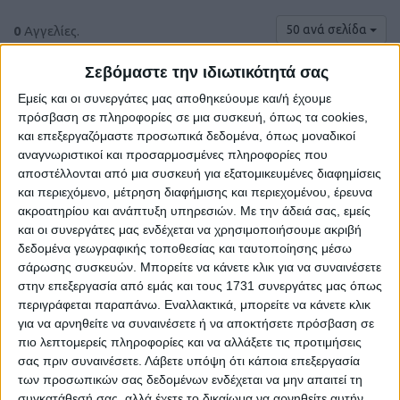
50 ανά σελίδα
0
Αγγελίες.
Σεβόμαστε την ιδιωτικότητά σας
Εμείς και οι συνεργάτες μας αποθηκεύουμε και/ή έχουμε
πρόσβαση σε πληροφορίες σε μια συσκευή, όπως τα cookies,
και επεξεργαζόμαστε προσωπικά δεδομένα, όπως μοναδικοί
αναγνωριστικοί και προσαρμοσμένες πληροφορίες που
αποστέλλονται από μια συσκευή για εξατομικευμένες διαφημίσεις
και περιεχόμενο, μέτρηση διαφήμισης και περιεχομένου, έρευνα
ακροατηρίου και ανάπτυξη υπηρεσιών.
Με την άδειά σας, εμείς
και οι συνεργάτες μας ενδέχεται να χρησιμοποιήσουμε ακριβή
δεδομένα γεωγραφικής τοποθεσίας και ταυτοποίησης μέσω
Δε βρέθηκαν αγγελίες σύμφωνα με τα
σάρωσης συσκευών. Μπορείτε να κάνετε κλικ για να συναινέσετε
κριτήρια αναζήτησής σας.
στην επεξεργασία από εμάς και τους 1731 συνεργάτες μας όπως
περιγράφεται παραπάνω. Εναλλακτικά, μπορείτε να κάνετε κλικ
για να αρνηθείτε να συναινέσετε ή να αποκτήσετε πρόσβαση σε
πιο λεπτομερείς πληροφορίες και να αλλάξετε τις προτιμήσεις
σας πριν συναινέσετε.
Λάβετε υπόψη ότι κάποια επεξεργασία
Δοκιμάστε να καθαρίσετε όλα τα υπάρχοντα φίλτρα
των προσωπικών σας δεδομένων ενδέχεται να μην απαιτεί τη
αναζήτησης.
συγκατάθεσή σας, αλλά έχετε το δικαίωμα να αρνηθείτε αυτήν