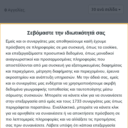
30 ανά σελίδα
0
Αγγελίες.
Σεβόμαστε την ιδιωτικότητά σας
Εμείς και οι συνεργάτες μας αποθηκεύουμε και/ή έχουμε
πρόσβαση σε πληροφορίες σε μια συσκευή, όπως τα cookies,
και επεξεργαζόμαστε προσωπικά δεδομένα, όπως μοναδικοί
αναγνωριστικοί και προσαρμοσμένες πληροφορίες που
αποστέλλονται από μια συσκευή για εξατομικευμένες διαφημίσεις
και περιεχόμενο, μέτρηση διαφήμισης και περιεχομένου, έρευνα
ακροατηρίου και ανάπτυξη υπηρεσιών.
Με την άδειά σας, εμείς
και οι συνεργάτες μας ενδέχεται να χρησιμοποιήσουμε ακριβή
Δε βρέθηκαν αγγελίες σύμφωνα με τα
δεδομένα γεωγραφικής τοποθεσίας και ταυτοποίησης μέσω
κριτήρια αναζήτησής σας.
σάρωσης συσκευών. Μπορείτε να κάνετε κλικ για να συναινέσετε
στην επεξεργασία από εμάς και τους 1733 συνεργάτες μας όπως
περιγράφεται παραπάνω. Εναλλακτικά, μπορείτε να κάνετε κλικ
για να αρνηθείτε να συναινέσετε ή να αποκτήσετε πρόσβαση σε
Δοκιμάστε να καθαρίσετε όλα τα υπάρχοντα φίλτρα
πιο λεπτομερείς πληροφορίες και να αλλάξετε τις προτιμήσεις
αναζήτησης.
σας πριν συναινέσετε.
Λάβετε υπόψη ότι κάποια επεξεργασία