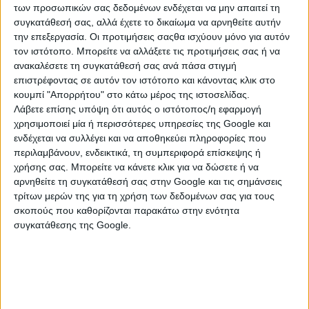
των προσωπικών σας δεδομένων ενδέχεται να μην απαιτεί τη
συγκατάθεσή σας, αλλά έχετε το δικαίωμα να αρνηθείτε αυτήν
την επεξεργασία. Οι προτιμήσεις σαςθα ισχύουν μόνο για αυτόν
τον ιστότοπο. Μπορείτε να αλλάξετε τις προτιμήσεις σας ή να
ανακαλέσετε τη συγκατάθεσή σας ανά πάσα στιγμή
επιστρέφοντας σε αυτόν τον ιστότοπο και κάνοντας κλικ στο
κουμπί "Απορρήτου" στο κάτω μέρος της ιστοσελίδας.
Λάβετε επίσης υπόψη ότι αυτός ο ιστότοπος/η εφαρμογή
χρησιμοποιεί μία ή περισσότερες υπηρεσίες της Google και
ενδέχεται να συλλέγει και να αποθηκεύει πληροφορίες που
περιλαμβάνουν, ενδεικτικά, τη συμπεριφορά επίσκεψης ή
ΚΑΤΗΓΟΡΙΕΣ
χρήσης σας. Μπορείτε να κάνετε κλικ για να δώσετε ή να
αρνηθείτε τη συγκατάθεσή σας στην Google και τις σημάνσεις
τρίτων μερών της για τη χρήση των δεδομένων σας για τους
ΕΡΓΑΛΕΙΑ
σκοπούς που καθορίζονται παρακάτω στην ενότητα
συγκατάθεσης της Google.
Αναδευτήρες
Γωνιακοί Τροχοί
Διαμαντοδράπανα
Διάφορα Εργαλεία