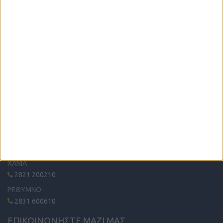
Η μόνη παγκρήτια εφημερίδα δωρεάν αγγελιών, από το 1995!
Κυκλοφορεί κάθε Δευτέρα στα περίπτερα όλης της Κρήτης.
ΤΗΛΕΦΩΝΙΚΟ ΚΕΝΤΡΟ
ΗΡΑΚΛΕΙΟ - ΛΑΣΙΘΙ
2810 342474
ΧΑΝΙΑ
2821 200210
ΡΕΘΥΜΝΟ
2831 600610
ΕΠΙΚΟΙΝΩΝΗΣΤΕ ΜΑΖΙ ΜΑΣ