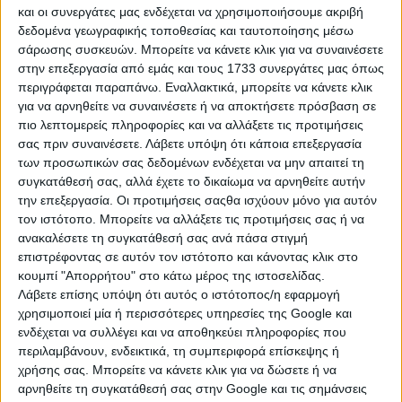
και οι συνεργάτες μας ενδέχεται να χρησιμοποιήσουμε ακριβή
δεδομένα γεωγραφικής τοποθεσίας και ταυτοποίησης μέσω
βαφής με κοφλέρ.
σάρωσης συσκευών. Μπορείτε να κάνετε κλικ για να συναινέσετε
στην επεξεργασία από εμάς και τους 1733 συνεργάτες μας όπως
Τετάρτη, 05 Αύγ 2026
περιγράφεται παραπάνω. Εναλλακτικά, μπορείτε να κάνετε κλικ
για να αρνηθείτε να συναινέσετε ή να αποκτήσετε πρόσβαση σε
πιο λεπτομερείς πληροφορίες και να αλλάξετε τις προτιμήσεις
σας πριν συναινέσετε.
Λάβετε υπόψη ότι κάποια επεξεργασία
των προσωπικών σας δεδομένων ενδέχεται να μην απαιτεί τη
€ 80
συγκατάθεσή σας, αλλά έχετε το δικαίωμα να αρνηθείτε αυτήν
την επεξεργασία. Οι προτιμήσεις σαςθα ισχύουν μόνο για αυτόν
τον ιστότοπο. Μπορείτε να αλλάξετε τις προτιμήσεις σας ή να
ανακαλέσετε τη συγκατάθεσή σας ανά πάσα στιγμή
επιστρέφοντας σε αυτόν τον ιστότοπο και κάνοντας κλικ στο
κουμπί "Απορρήτου" στο κάτω μέρος της ιστοσελίδας.
Λάβετε επίσης υπόψη ότι αυτός ο ιστότοπος/η εφαρμογή
χρησιμοποιεί μία ή περισσότερες υπηρεσίες της Google και
ενδέχεται να συλλέγει και να αποθηκεύει πληροφορίες που
περιλαμβάνουν, ενδεικτικά, τη συμπεριφορά επίσκεψης ή
ΚΟΛΕΚΤΕΡ ΥΓΡΑΕΡΙΟΥ ΔΙΑΝΟΜΕΑΣ (1092/3):
χρήσης σας. Μπορείτε να κάνετε κλικ για να δώσετε ή να
Τσαλικάκι
αρνηθείτε τη συγκατάθεσή σας στην Google και τις σημάνσεις