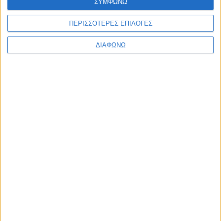
Πιστόλια Θερμοκόλλησης
ΣΥΜΦΩΝΩ
Σέγες
ΠΕΡΙΣΣΟΤΕΡΕΣ ΕΠΙΛΟΓΕΣ
Σκούπες
ΔΙΑΦΩΝΩ
Τριβεία
Φαλτσοπρίονα
Φρέζες
Ψαλίδια