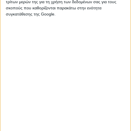
τρίτων μερών της για τη χρήση των δεδομένων σας για τους
σκοπούς που καθορίζονται παρακάτω στην ενότητα
Μεταχειρισμένο κολεκτέρ υγραερίου, διανομέας, 3
συγκατάθεσης της Google.
θέσεων. Σε καλή κατάσταση. Η τιμή δεν περιλαμβάνει φπα
24% ...
Τρίτη, 21 Ιουλ 2026
€ 10
ΛΑΜΠΑ ΣΥΝΕΡΓΕΙΟΥ LED