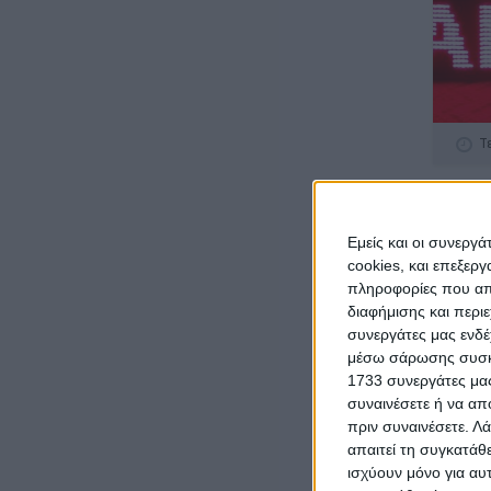
Τ
€ 350
Εμείς και οι συνεργ
cookies, και επεξε
πληροφορίες που απο
διαφήμισης και περι
συνεργάτες μας ενδέ
μέσω σάρωσης συσκευ
1733 συνεργάτες μας
συναινέσετε ή να απ
πριν συναινέσετε.
Λά
Τ
απαιτεί τη συγκατάθ
ισχύουν μόνο για αυ