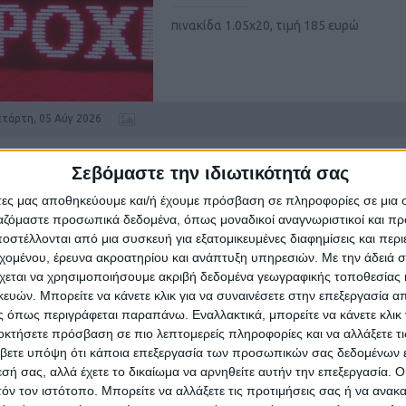
πινακίδα 1.05χ20, τιμή 185 ευρώ
ετάρτη, 05 Αύγ 2026
Σεβόμαστε την ιδιωτικότητά σας
ΠΙΝΑΚΙΔΕΣ LED
άτες μας αποθηκεύουμε και/ή έχουμε πρόσβαση σε πληροφορίες σε μια
ργαζόμαστε προσωπικά δεδομένα, όπως μοναδικοί αναγνωριστικοί και 
Υπόλοιπη Ελλάδα
στέλλονται από μια συσκευή για εξατομικευμένες διαφημίσεις και περ
εχομένου, έρευνα ακροατηρίου και ανάπτυξη υπηρεσιών.
Με την άδειά σα
κυλιόμενων μηνυμάτων 2.00χ40 εγχρωμ
χεται να χρησιμοποιήσουμε ακριβή δεδομένα γεωγραφικής τοποθεσίας 
550€)2.00χ40 κοκκινη 350) 1.05χ23 διπλη
ών. Μπορείτε να κάνετε κλικ για να συναινέσετε στην επεξεργασία απ
οψης κοκκινη 295€) 1.05χ20 185€) 167χ4
 όπως περιγράφεται παραπάνω. Εναλλακτικά, μπορείτε να κάνετε κλικ γ
εγχρωμη ...
οκτήσετε πρόσβαση σε πιο λεπτομερείς πληροφορίες και να αλλάξετε τι
βετε υπόψη ότι κάποια επεξεργασία των προσωπικών σας δεδομένων ε
ετάρτη, 05 Αύγ 2026
εσή σας, αλλά έχετε το δικαίωμα να αρνηθείτε αυτήν την επεξεργασία. 
τόν τον ιστότοπο. Μπορείτε να αλλάξετε τις προτιμήσεις σας ή να ανακα