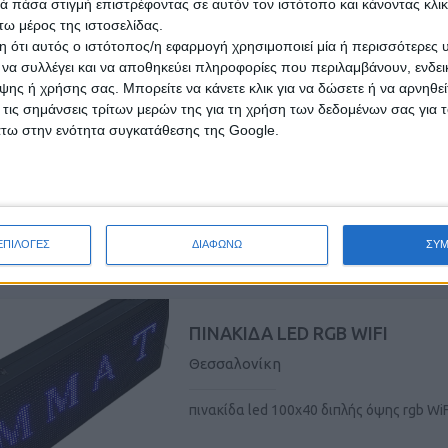
 πάσα στιγμή επιστρέφοντας σε αυτόν τον ιστότοπο και κάνοντας κλι
ω μέρος της ιστοσελίδας.
 ότι αυτός ο ιστότοπος/η εφαρμογή χρησιμοποιεί μία ή περισσότερες 
ι να συλλέγει και να αποθηκεύει πληροφορίες που περιλαμβάνουν, ενδεικ
ΗΧΟΣΥΣΤΗΜΑ
ης ή χρήσης σας. Μπορείτε να κάνετε κλικ για να δώσετε ή να αρνηθε
Υπόλοιπη Ελλάδα
 τις σημάνσεις τρίτων μερών της για τη χρήση των δεδομένων σας για
άτω στην ενότητα συγκατάθεσης της Google.
μπαταρίας ρεύματος Bluetooth.
ΕΠΙΛΟΓΕΣ
ΔΙΑΦΩΝΩ
ΣΥ
ετάρτη, 05 Αύγ 2026
ΠΙΝΑΚΙΔΑ LED RGB WIFI
Θεσσαλονίκη
πινακίδα led 100χ40 διπλής όψης rgb WiF