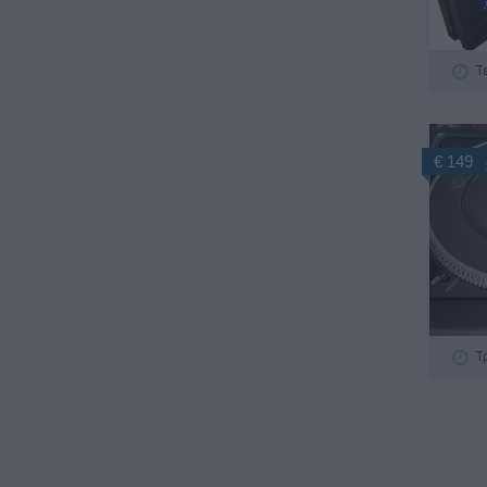
Τ
€ 149
Τ