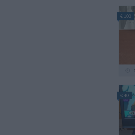
€ 100
Τ
€ 40