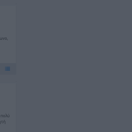
ωνο,
 πολύ
ητή