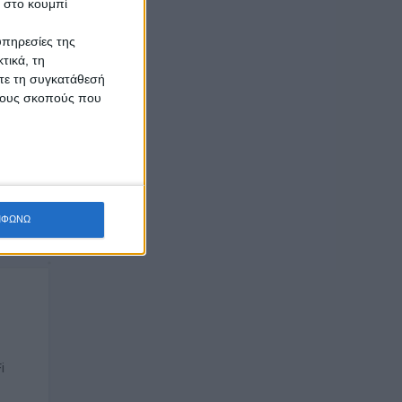
κ στο κουμπί
υπηρεσίες της
τικά, τη
ίτε τη συγκατάθεσή
 τους σκοπούς που
ΜΦΩΝΩ
i