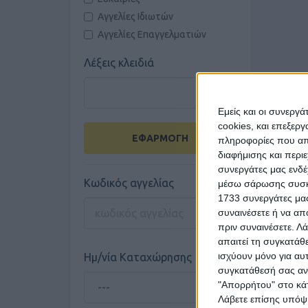
Αγγελίες Ιδιωτών
Αγγελίες Επαγγελματιών
Λέξεις κλειδιά
Εμείς και οι συνεργ
cookies, και επεξε
ΕΦΑΡΜΟΓΗ
πληροφορίες που απο
διαφήμισης και περι
συνεργάτες μας ενδέ
Κωδικός αγγελίας
μέσω σάρωσης συσκευ
1733 συνεργάτες μας
συναινέσετε ή να απ
πριν συναινέσετε.
Λά
απαιτεί τη συγκατάθ
ισχύουν μόνο για αυ
Ημ/νία Καταχώρησης
συγκατάθεσή σας ανά
"Απορρήτου" στο κάτ
Λάβετε επίσης υπόψη