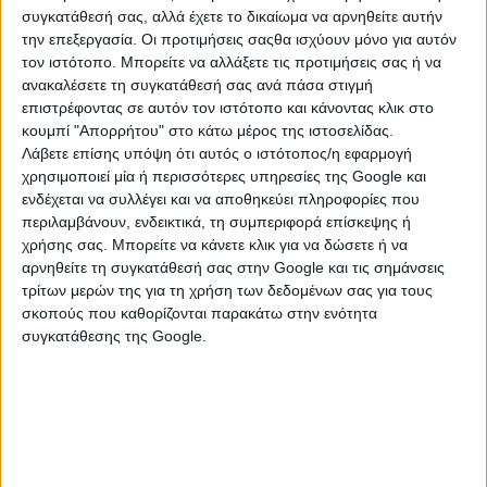
συγκατάθεσή σας, αλλά έχετε το δικαίωμα να αρνηθείτε αυτήν
την επεξεργασία. Οι προτιμήσεις σαςθα ισχύουν μόνο για αυτόν
τον ιστότοπο. Μπορείτε να αλλάξετε τις προτιμήσεις σας ή να
ανακαλέσετε τη συγκατάθεσή σας ανά πάσα στιγμή
επιστρέφοντας σε αυτόν τον ιστότοπο και κάνοντας κλικ στο
κουμπί "Απορρήτου" στο κάτω μέρος της ιστοσελίδας.
Λάβετε επίσης υπόψη ότι αυτός ο ιστότοπος/η εφαρμογή
χρησιμοποιεί μία ή περισσότερες υπηρεσίες της Google και
ενδέχεται να συλλέγει και να αποθηκεύει πληροφορίες που
περιλαμβάνουν, ενδεικτικά, τη συμπεριφορά επίσκεψης ή
χρήσης σας. Μπορείτε να κάνετε κλικ για να δώσετε ή να
ΚΑΤΗΓΟΡΙΕΣ
αρνηθείτε τη συγκατάθεσή σας στην Google και τις σημάνσεις
τρίτων μερών της για τη χρήση των δεδομένων σας για τους
σκοπούς που καθορίζονται παρακάτω στην ενότητα
ΜΗΧΑΝΗΜΑΤΑ - ΕΡΓΑΛΕΙΑ
συγκατάθεσης της Google.
Αεροσυμπιεστές
Αντλίες
Ανυψωτικά - Κλαρκ
Γεννήτριες