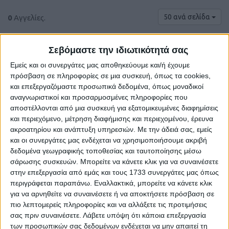
50 ανά σελίδα
0
Αγγελίες.
Σεβόμαστε την ιδιωτικότητά σας
Εμείς και οι συνεργάτες μας αποθηκεύουμε και/ή έχουμε
πρόσβαση σε πληροφορίες σε μια συσκευή, όπως τα cookies,
και επεξεργαζόμαστε προσωπικά δεδομένα, όπως μοναδικοί
αναγνωριστικοί και προσαρμοσμένες πληροφορίες που
αποστέλλονται από μια συσκευή για εξατομικευμένες διαφημίσεις
και περιεχόμενο, μέτρηση διαφήμισης και περιεχομένου, έρευνα
ακροατηρίου και ανάπτυξη υπηρεσιών.
Με την άδειά σας, εμείς
και οι συνεργάτες μας ενδέχεται να χρησιμοποιήσουμε ακριβή
δεδομένα γεωγραφικής τοποθεσίας και ταυτοποίησης μέσω
Δε βρέθηκαν αγγελίες σύμφωνα με τα
σάρωσης συσκευών. Μπορείτε να κάνετε κλικ για να συναινέσετε
κριτήρια αναζήτησής σας.
στην επεξεργασία από εμάς και τους 1733 συνεργάτες μας όπως
περιγράφεται παραπάνω. Εναλλακτικά, μπορείτε να κάνετε κλικ
για να αρνηθείτε να συναινέσετε ή να αποκτήσετε πρόσβαση σε
πιο λεπτομερείς πληροφορίες και να αλλάξετε τις προτιμήσεις
Δοκιμάστε να καθαρίσετε όλα τα υπάρχοντα φίλτρα
σας πριν συναινέσετε.
Λάβετε υπόψη ότι κάποια επεξεργασία
αναζήτησης.
των προσωπικών σας δεδομένων ενδέχεται να μην απαιτεί τη