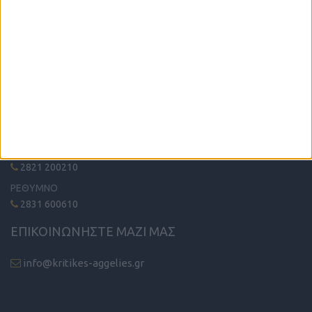
Κυκλοφορεί κάθε Δευτέρα στα περίπτερα όλης της Κρήτης.
ΤΗΛΕΦΩΝΙΚΟ ΚΕΝΤΡΟ
ΗΡΑΚΛΕΙΟ - ΛΑΣΙΘΙ
2810 342474
ΧΑΝΙΑ
2821 200210
ΡΕΘΥΜΝΟ
2831 600610
ΕΠΙΚΟΙΝΩΝΗΣΤΕ ΜΑΖΙ ΜΑΣ
info@kritikes-aggelies.gr