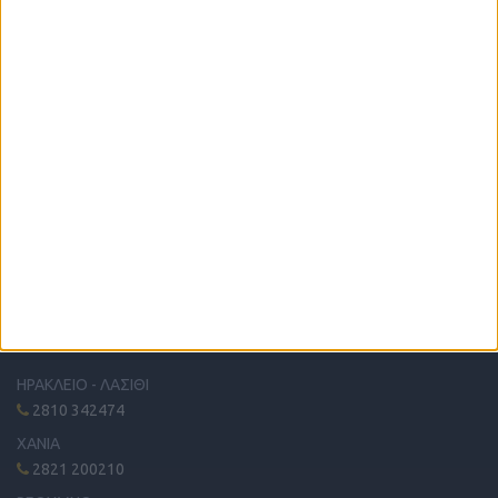
Η μόνη παγκρήτια εφημερίδα δωρεάν αγγελιών, από το 1995!
Κυκλοφορεί κάθε Δευτέρα στα περίπτερα όλης της Κρήτης.
ΤΗΛΕΦΩΝΙΚΟ ΚΕΝΤΡΟ
ΗΡΑΚΛΕΙΟ - ΛΑΣΙΘΙ
2810 342474
ΧΑΝΙΑ
2821 200210