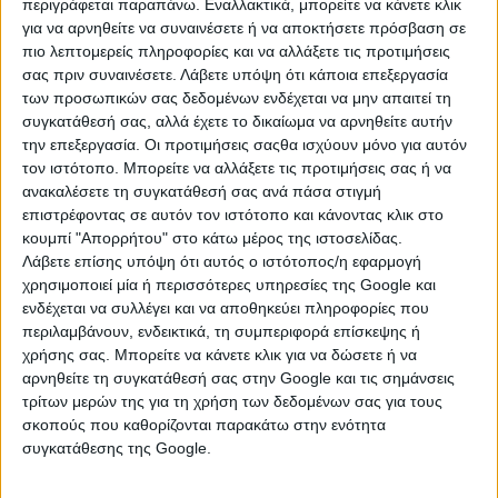
περιγράφεται παραπάνω. Εναλλακτικά, μπορείτε να κάνετε κλικ
για να αρνηθείτε να συναινέσετε ή να αποκτήσετε πρόσβαση σε
μεταχειρισμένο, τιμή 8000€
πιο λεπτομερείς πληροφορίες και να αλλάξετε τις προτιμήσεις
σας πριν συναινέσετε.
Λάβετε υπόψη ότι κάποια επεξεργασία
των προσωπικών σας δεδομένων ενδέχεται να μην απαιτεί τη
Τρίτη, 28 Ιουλ 2026
συγκατάθεσή σας, αλλά έχετε το δικαίωμα να αρνηθείτε αυτήν
την επεξεργασία. Οι προτιμήσεις σαςθα ισχύουν μόνο για αυτόν
τον ιστότοπο. Μπορείτε να αλλάξετε τις προτιμήσεις σας ή να
ανακαλέσετε τη συγκατάθεσή σας ανά πάσα στιγμή
επιστρέφοντας σε αυτόν τον ιστότοπο και κάνοντας κλικ στο
€ 8.000
κουμπί "Απορρήτου" στο κάτω μέρος της ιστοσελίδας.
Λάβετε επίσης υπόψη ότι αυτός ο ιστότοπος/η εφαρμογή
χρησιμοποιεί μία ή περισσότερες υπηρεσίες της Google και
ενδέχεται να συλλέγει και να αποθηκεύει πληροφορίες που
περιλαμβάνουν, ενδεικτικά, τη συμπεριφορά επίσκεψης ή
χρήσης σας. Μπορείτε να κάνετε κλικ για να δώσετε ή να
αρνηθείτε τη συγκατάθεσή σας στην Google και τις σημάνσεις
τρίτων μερών της για τη χρήση των δεδομένων σας για τους
σκοπούς που καθορίζονται παρακάτω στην ενότητα
ΚΛΑΡΚ
συγκατάθεσης της Google.
Ηράκλειο