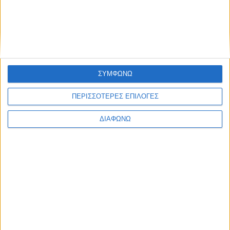
Μηχανήματα Ξύλου
Πλατφόρμες - Σκαλωσιές
ΣΥΜΦΩΝΩ
ΠΕΡΙΣΣΟΤΕΡΕΣ ΕΠΙΛΟΓΕΣ
ΔΙΑΦΩΝΩ
Blog kritikes-aggelies
.gr