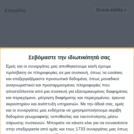
50 ανά σελίδα
2
Αγγελίες.
Σεβόμαστε την ιδιωτικότητά σας
€ 8.000
Εμείς και οι συνεργάτες μας αποθηκεύουμε και/ή έχουμε
πρόσβαση σε πληροφορίες σε μια συσκευή, όπως τα cookies,
και επεξεργαζόμαστε προσωπικά δεδομένα, όπως μοναδικοί
αναγνωριστικοί και προσαρμοσμένες πληροφορίες που
αποστέλλονται από μια συσκευή για εξατομικευμένες διαφημίσεις
και περιεχόμενο, μέτρηση διαφήμισης και περιεχομένου, έρευνα
ακροατηρίου και ανάπτυξη υπηρεσιών.
Με την άδειά σας, εμείς
και οι συνεργάτες μας ενδέχεται να χρησιμοποιήσουμε ακριβή
δεδομένα γεωγραφικής τοποθεσίας και ταυτοποίησης μέσω
ΚΛΑΡΚ
σάρωσης συσκευών. Μπορείτε να κάνετε κλικ για να συναινέσετε
στην επεξεργασία από εμάς και τους 1733 συνεργάτες μας όπως
Ηράκλειο