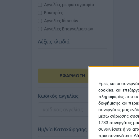
Αγγελίες με φωτογραφία
Ευκαιρίες
Αγγελίες Ιδιωτών
Αγγελίες Επαγγελματιών
Λέξεις κλειδιά
ΕΦΑΡΜΟΓΗ
Εμείς και οι συνεργ
cookies, και επεξε
Κωδικός αγγελίας
πληροφορίες που απο
διαφήμισης και περι
συνεργάτες μας ενδέ
μέσω σάρωσης συσκευ
1733 συνεργάτες μας
συναινέσετε ή να απ
Ημ/νία Καταχώρησης
πριν συναινέσετε.
Λά