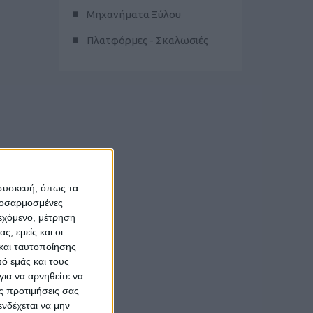
Μηχανήματα Ξύλου
Πλατφόρμες - Σκαλωσιές
 συσκευή, όπως τα
προσαρμοσμένες
ιεχόμενο, μέτρηση
ς, εμείς και οι
και ταυτοποίησης
ό εμάς και τους
ια να αρνηθείτε να
ς προτιμήσεις σας
νδέχεται να μην