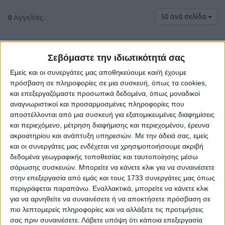
50 ανά σελίδα
0
Αγγελίες.
Σεβόμαστε την ιδιωτικότητά σας
Εμείς και οι συνεργάτες μας αποθηκεύουμε και/ή έχουμε
πρόσβαση σε πληροφορίες σε μια συσκευή, όπως τα cookies,
και επεξεργαζόμαστε προσωπικά δεδομένα, όπως μοναδικοί
αναγνωριστικοί και προσαρμοσμένες πληροφορίες που
αποστέλλονται από μια συσκευή για εξατομικευμένες διαφημίσεις
και περιεχόμενο, μέτρηση διαφήμισης και περιεχομένου, έρευνα
ακροατηρίου και ανάπτυξη υπηρεσιών.
Με την άδειά σας, εμείς
και οι συνεργάτες μας ενδέχεται να χρησιμοποιήσουμε ακριβή
Δε βρέθηκαν αγγελίες σύμφωνα με τα
δεδομένα γεωγραφικής τοποθεσίας και ταυτοποίησης μέσω
κριτήρια αναζήτησής σας.
σάρωσης συσκευών. Μπορείτε να κάνετε κλικ για να συναινέσετε
στην επεξεργασία από εμάς και τους 1733 συνεργάτες μας όπως
περιγράφεται παραπάνω. Εναλλακτικά, μπορείτε να κάνετε κλικ
για να αρνηθείτε να συναινέσετε ή να αποκτήσετε πρόσβαση σε
Δοκιμάστε να καθαρίσετε όλα τα υπάρχοντα φίλτρα
πιο λεπτομερείς πληροφορίες και να αλλάξετε τις προτιμήσεις
αναζήτησης.
σας πριν συναινέσετε.
Λάβετε υπόψη ότι κάποια επεξεργασία