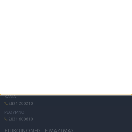
Η μόνη παγκρήτια εφημερίδα δωρεάν αγγελιών, από το 1995!
Κυκλοφορεί κάθε Δευτέρα στα περίπτερα όλης της Κρήτης.
ΤΗΛΕΦΩΝΙΚΟ ΚΕΝΤΡΟ
ΗΡΑΚΛΕΙΟ - ΛΑΣΙΘΙ
2810 342474
ΧΑΝΙΑ
2821 200210
ΡΕΘΥΜΝΟ
2831 600610
ΕΠΙΚΟΙΝΩΝΗΣΤΕ ΜΑΖΙ ΜΑΣ