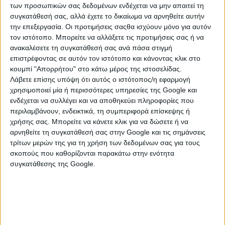
των προσωπικών σας δεδομένων ενδέχεται να μην απαιτεί τη
συγκατάθεσή σας, αλλά έχετε το δικαίωμα να αρνηθείτε αυτήν
την επεξεργασία. Οι προτιμήσεις σαςθα ισχύουν μόνο για αυτόν
τον ιστότοπο. Μπορείτε να αλλάξετε τις προτιμήσεις σας ή να
ανακαλέσετε τη συγκατάθεσή σας ανά πάσα στιγμή
επιστρέφοντας σε αυτόν τον ιστότοπο και κάνοντας κλικ στο
κουμπί "Απορρήτου" στο κάτω μέρος της ιστοσελίδας.
Λάβετε επίσης υπόψη ότι αυτός ο ιστότοπος/η εφαρμογή
χρησιμοποιεί μία ή περισσότερες υπηρεσίες της Google και
ενδέχεται να συλλέγει και να αποθηκεύει πληροφορίες που
περιλαμβάνουν, ενδεικτικά, τη συμπεριφορά επίσκεψης ή
ΚΑΤΗΓΟΡΙΕΣ
χρήσης σας. Μπορείτε να κάνετε κλικ για να δώσετε ή να
αρνηθείτε τη συγκατάθεσή σας στην Google και τις σημάνσεις
τρίτων μερών της για τη χρήση των δεδομένων σας για τους
ΕΡΓΑΛΕΙΑ
σκοπούς που καθορίζονται παρακάτω στην ενότητα
συγκατάθεσης της Google.
Αναδευτήρες
Γωνιακοί Τροχοί
Διαμαντοδράπανα
Διάφορα Εργαλεία