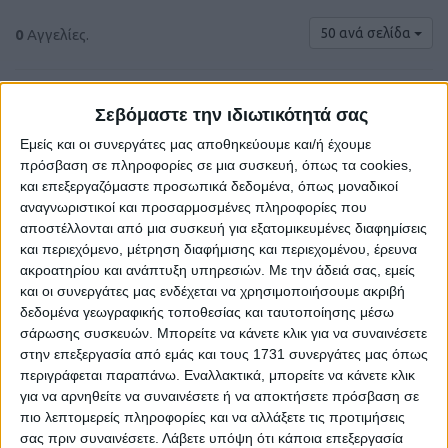
50 ανά σελίδα
0
Αγγελίες.
Σεβόμαστε την ιδιωτικότητά σας
Εμείς και οι συνεργάτες μας αποθηκεύουμε και/ή έχουμε
πρόσβαση σε πληροφορίες σε μια συσκευή, όπως τα cookies,
και επεξεργαζόμαστε προσωπικά δεδομένα, όπως μοναδικοί
αναγνωριστικοί και προσαρμοσμένες πληροφορίες που
αποστέλλονται από μια συσκευή για εξατομικευμένες διαφημίσεις
και περιεχόμενο, μέτρηση διαφήμισης και περιεχομένου, έρευνα
ακροατηρίου και ανάπτυξη υπηρεσιών.
Με την άδειά σας, εμείς
και οι συνεργάτες μας ενδέχεται να χρησιμοποιήσουμε ακριβή
Δε βρέθηκαν αγγελίες σύμφωνα με τα
δεδομένα γεωγραφικής τοποθεσίας και ταυτοποίησης μέσω
κριτήρια αναζήτησής σας.
σάρωσης συσκευών. Μπορείτε να κάνετε κλικ για να συναινέσετε
στην επεξεργασία από εμάς και τους 1731 συνεργάτες μας όπως
περιγράφεται παραπάνω. Εναλλακτικά, μπορείτε να κάνετε κλικ
για να αρνηθείτε να συναινέσετε ή να αποκτήσετε πρόσβαση σε
Δοκιμάστε να καθαρίσετε όλα τα υπάρχοντα φίλτρα
πιο λεπτομερείς πληροφορίες και να αλλάξετε τις προτιμήσεις
αναζήτησης.
σας πριν συναινέσετε.
Λάβετε υπόψη ότι κάποια επεξεργασία