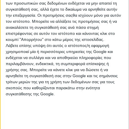
των προσωπικών σας δεδομένων ενδέχεται να μην απαιτεί τη
συγκατάθεσή σας, αλλά έχετε το δικαίωμα να αρνηθείτε αυτήν
την επεξεργασία. Οι προτιμήσεις σαςθα ισχύουν μόνο για αυτόν
τον ιστότοπο. Μπορείτε να αλλάξετε τις προτιμήσεις σας ή να
ανακαλέσετε τη συγκατάθεσή σας ανά πάσα στιγμή
επιστρέφοντας σε αυτόν τον ιστότοπο και κάνοντας κλικ στο
κουμπί "Απορρήτου" στο κάτω μέρος της ιστοσελίδας.
Λάβετε επίσης υπόψη ότι αυτός ο ιστότοπος/η εφαρμογή
χρησιμοποιεί μία ή περισσότερες υπηρεσίες της Google και
ενδέχεται να συλλέγει και να αποθηκεύει πληροφορίες που
περιλαμβάνουν, ενδεικτικά, τη συμπεριφορά επίσκεψης ή
ΚΑΤΗΓΟΡΙΕΣ
χρήσης σας. Μπορείτε να κάνετε κλικ για να δώσετε ή να
αρνηθείτε τη συγκατάθεσή σας στην Google και τις σημάνσεις
τρίτων μερών της για τη χρήση των δεδομένων σας για τους
ΕΡΓΑΛΕΙΑ
σκοπούς που καθορίζονται παρακάτω στην ενότητα
συγκατάθεσης της Google.
Αναδευτήρες
Γωνιακοί Τροχοί
Διαμαντοδράπανα
Διάφορα Εργαλεία