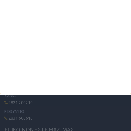
Η μόνη παγκρήτια εφημερίδα δωρεάν αγγελιών, από το 1995!
Κυκλοφορεί κάθε Δευτέρα στα περίπτερα όλης της Κρήτης.
ΤΗΛΕΦΩΝΙΚΟ ΚΕΝΤΡΟ
ΗΡΑΚΛΕΙΟ - ΛΑΣΙΘΙ
2810 342474
ΧΑΝΙΑ
2821 200210
ΡΕΘΥΜΝΟ
2831 600610
ΕΠΙΚΟΙΝΩΝΗΣΤΕ ΜΑΖΙ ΜΑΣ