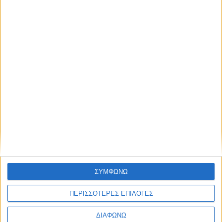
ΙΟΥΝΙΟΣ 22, 2022
Ιδέες διακόσμησης για το φοιτητικό σπίτι!
ΣΥΜΦΩΝΩ
περισσότερα
ΠΕΡΙΣΣΟΤΕΡΕΣ ΕΠΙΛΟΓΕΣ
ΔΙΑΦΩΝΩ