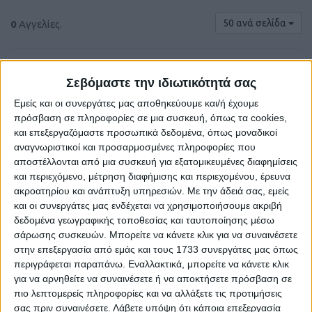
50 ανά σελίδα
0
Αγγελίες.
Σεβόμαστε την ιδιωτικότητά σας
Εμείς και οι συνεργάτες μας αποθηκεύουμε και/ή έχουμε
πρόσβαση σε πληροφορίες σε μια συσκευή, όπως τα cookies,
και επεξεργαζόμαστε προσωπικά δεδομένα, όπως μοναδικοί
αναγνωριστικοί και προσαρμοσμένες πληροφορίες που
αποστέλλονται από μια συσκευή για εξατομικευμένες διαφημίσεις
και περιεχόμενο, μέτρηση διαφήμισης και περιεχομένου, έρευνα
ακροατηρίου και ανάπτυξη υπηρεσιών.
Με την άδειά σας, εμείς
και οι συνεργάτες μας ενδέχεται να χρησιμοποιήσουμε ακριβή
Δε βρέθηκαν αγγελίες σύμφωνα με τα
δεδομένα γεωγραφικής τοποθεσίας και ταυτοποίησης μέσω
κριτήρια αναζήτησής σας.
σάρωσης συσκευών. Μπορείτε να κάνετε κλικ για να συναινέσετε
στην επεξεργασία από εμάς και τους 1733 συνεργάτες μας όπως
περιγράφεται παραπάνω. Εναλλακτικά, μπορείτε να κάνετε κλικ
για να αρνηθείτε να συναινέσετε ή να αποκτήσετε πρόσβαση σε
Δοκιμάστε να καθαρίσετε όλα τα υπάρχοντα φίλτρα
πιο λεπτομερείς πληροφορίες και να αλλάξετε τις προτιμήσεις
αναζήτησης.
σας πριν συναινέσετε.
Λάβετε υπόψη ότι κάποια επεξεργασία