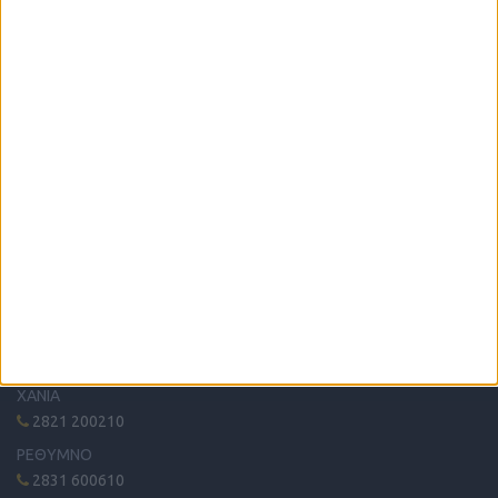
Η μόνη παγκρήτια εφημερίδα δωρεάν αγγελιών, από το 1995!
Κυκλοφορεί κάθε Δευτέρα στα περίπτερα όλης της Κρήτης.
ΤΗΛΕΦΩΝΙΚΟ ΚΕΝΤΡΟ
ΗΡΑΚΛΕΙΟ - ΛΑΣΙΘΙ
2810 342474
ΧΑΝΙΑ
2821 200210
ΡΕΘΥΜΝΟ
2831 600610