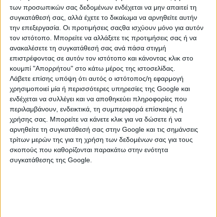
των προσωπικών σας δεδομένων ενδέχεται να μην απαιτεί τη
συγκατάθεσή σας, αλλά έχετε το δικαίωμα να αρνηθείτε αυτήν
την επεξεργασία. Οι προτιμήσεις σαςθα ισχύουν μόνο για αυτόν
τον ιστότοπο. Μπορείτε να αλλάξετε τις προτιμήσεις σας ή να
ανακαλέσετε τη συγκατάθεσή σας ανά πάσα στιγμή
επιστρέφοντας σε αυτόν τον ιστότοπο και κάνοντας κλικ στο
κουμπί "Απορρήτου" στο κάτω μέρος της ιστοσελίδας.
Λάβετε επίσης υπόψη ότι αυτός ο ιστότοπος/η εφαρμογή
χρησιμοποιεί μία ή περισσότερες υπηρεσίες της Google και
ενδέχεται να συλλέγει και να αποθηκεύει πληροφορίες που
περιλαμβάνουν, ενδεικτικά, τη συμπεριφορά επίσκεψης ή
ΚΑΤΗΓΟΡΙΕΣ
χρήσης σας. Μπορείτε να κάνετε κλικ για να δώσετε ή να
αρνηθείτε τη συγκατάθεσή σας στην Google και τις σημάνσεις
τρίτων μερών της για τη χρήση των δεδομένων σας για τους
ΕΙΔΗ ΟΙΚΟΣΚΕΥΗΣ
σκοπούς που καθορίζονται παρακάτω στην ενότητα
Χαλιά
συγκατάθεσης της Google.
Sheepskin
Διάφορα Χαλιά
Μοκέτες