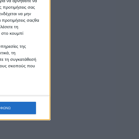
ια να αρνηθείτε να
ς προτιμήσεις σας
νδέχεται να μην
Οι προτιμήσεις σαςθα
λέσετε τη
κ στο κουμπί
υπηρεσίες της
τικά, τη
ίτε τη συγκατάθεσή
 τους σκοπούς που
ΜΦΩΝΩ