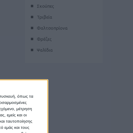
Σκούπες
Τριβεία
Φαλτσοπρίονα
Φρέζες
Ψαλίδια
 συσκευή, όπως τα
προσαρμοσμένες
ιεχόμενο, μέτρηση
ς, εμείς και οι
και ταυτοποίησης
ό εμάς και τους