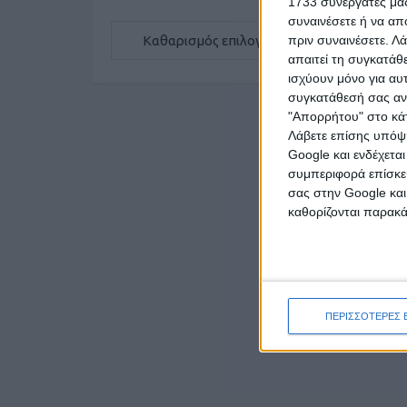
1733 συνεργάτες μας
συναινέσετε ή να απ
Καθαρισμός επιλογών
πριν συναινέσετε.
Λά
απαιτεί τη συγκατάθ
ισχύουν μόνο για αυ
συγκατάθεσή σας ανά
"Απορρήτου" στο κάτ
Λάβετε επίσης υπόψη
Google και ενδέχετα
συμπεριφορά επίσκεψ
σας στην Google και
καθορίζονται παρακ
ΠΕΡΙΣΣΟΤΕΡΕΣ 