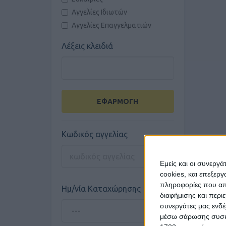
Αγγελίες Ιδιωτών
Αγγελίες Επαγγελματιών
Λέξεις κλειδιά
ΕΦΑΡΜΟΓΗ
Κωδικός αγγελίας
Εμείς και οι συνεργ
cookies, και επεξε
πληροφορίες που απο
Ημ/νία Καταχώρησης
διαφήμισης και περι
συνεργάτες μας ενδέ
μέσω σάρωσης συσκευ