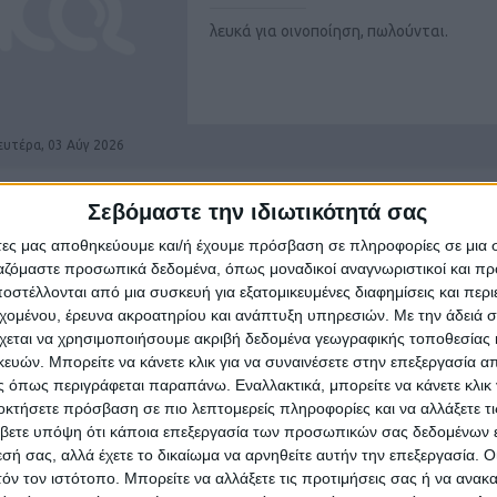
λευκά για οινοποίηση, πωλούνται.
ευτέρα, 03 Αύγ 2026
Σεβόμαστε την ιδιωτικότητά σας
ΕΛΑΙΟΛΑΔΟ
άτες μας αποθηκεύουμε και/ή έχουμε πρόσβαση σε πληροφορίες σε μια
ργαζόμαστε προσωπικά δεδομένα, όπως μοναδικοί αναγνωριστικοί και 
Ηράκλειο
στέλλονται από μια συσκευή για εξατομικευμένες διαφημίσεις και περ
εχομένου, έρευνα ακροατηρίου και ανάπτυξη υπηρεσιών.
Με την άδειά σα
75€ το δοχείο 17l.
χεται να χρησιμοποιήσουμε ακριβή δεδομένα γεωγραφικής τοποθεσίας 
ών. Μπορείτε να κάνετε κλικ για να συναινέσετε στην επεξεργασία απ
 όπως περιγράφεται παραπάνω. Εναλλακτικά, μπορείτε να κάνετε κλικ γ
οκτήσετε πρόσβαση σε πιο λεπτομερείς πληροφορίες και να αλλάξετε τι
βετε υπόψη ότι κάποια επεξεργασία των προσωπικών σας δεδομένων ε
ετάρτη, 29 Ιουλ 2026
εσή σας, αλλά έχετε το δικαίωμα να αρνηθείτε αυτήν την επεξεργασία. 
τόν τον ιστότοπο. Μπορείτε να αλλάξετε τις προτιμήσεις σας ή να ανακα