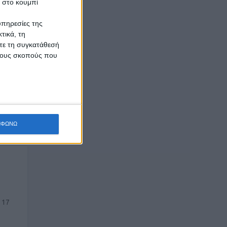
κ στο κουμπί
υπηρεσίες της
τικά, τη
ίτε τη συγκατάθεσή
 τους σκοπούς που
ΜΦΩΝΩ
 17