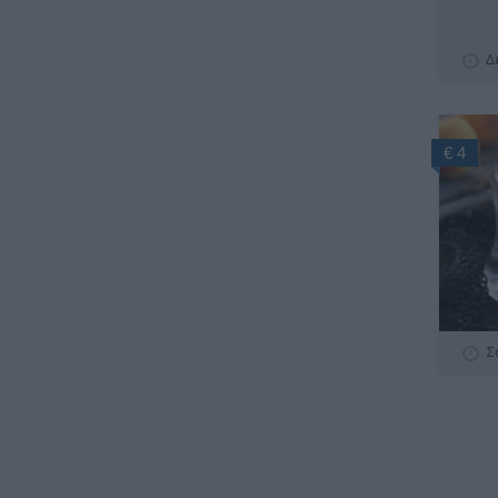
Δ
€ 4
Σ