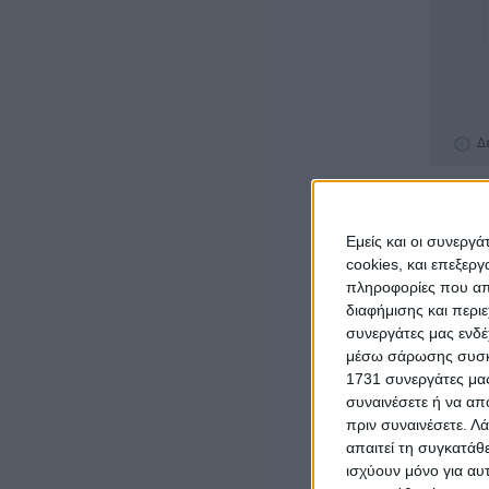
Δ
€ 75
Εμείς και οι συνεργ
cookies, και επεξε
πληροφορίες που απο
διαφήμισης και περι
συνεργάτες μας ενδέ
μέσω σάρωσης συσκευ
1731 συνεργάτες μας
συναινέσετε ή να απ
πριν συναινέσετε.
Λά
Τ
απαιτεί τη συγκατάθ
ισχύουν μόνο για αυ