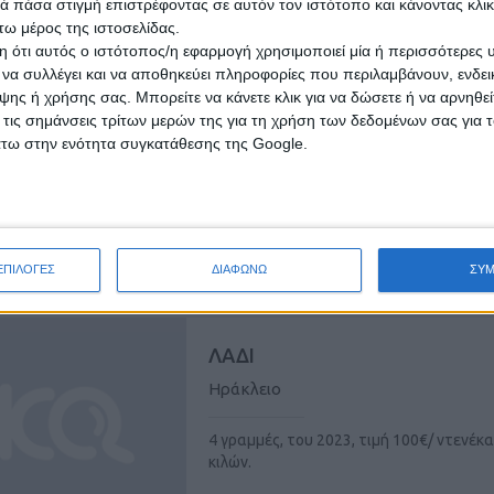
 πάσα στιγμή επιστρέφοντας σε αυτόν τον ιστότοπο και κάνοντας κλι
ω μέρος της ιστοσελίδας.
 ότι αυτός ο ιστότοπος/η εφαρμογή χρησιμοποιεί μία ή περισσότερες 
ΜΕΛΙ
ι να συλλέγει και να αποθηκεύει πληροφορίες που περιλαμβάνουν, ενδεικ
ης ή χρήσης σας. Μπορείτε να κάνετε κλικ για να δώσετε ή να αρνηθε
Ηράκλειο
 τις σημάνσεις τρίτων μερών της για τη χρήση των δεδομένων σας για
άτω στην ενότητα συγκατάθεσης της Google.
θυμαρίσιο, πωλείται προς 10ευρώ/κιλό.
Δυνατότητα διανομής εντός Ηρακλείου.
ετάρτη, 29 Ιουλ 2026
ΕΠΙΛΟΓΕΣ
ΔΙΑΦΩΝΩ
ΣΥ
ΛΑΔΙ
Ηράκλειο
4 γραμμές, του 2023, τιμή 100€/ ντενέκα
κιλών.