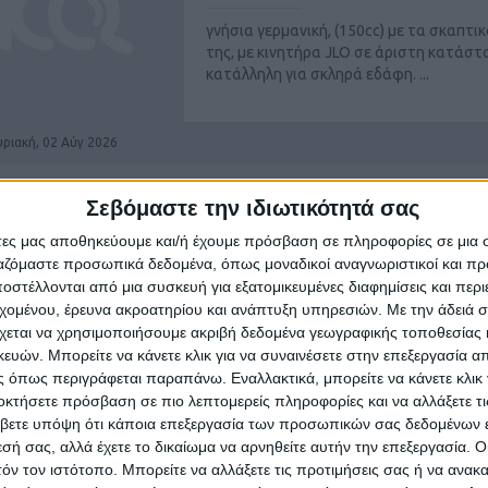
γνήσια γερμανική, (150cc) με τα σκαπτικ
της, με κινητήρα JLO σε άριστη κατάστ
κατάλληλη για σκληρά εδάφη. ...
υριακή, 02 Αύγ 2026
Σεβόμαστε την ιδιωτικότητά σας
ΑΛΥΣΟΠΡΙΟΝΑ:
άτες μας αποθηκεύουμε και/ή έχουμε πρόσβαση σε πληροφορίες σε μια
ργαζόμαστε προσωπικά δεδομένα, όπως μοναδικοί αναγνωριστικοί και 
Πόλη Ηρακλείου
στέλλονται από μια συσκευή για εξατομικευμένες διαφημίσεις και περ
εχομένου, έρευνα ακροατηρίου και ανάπτυξη υπηρεσιών.
Με την άδειά σα
Πωλούνται 2 όμοια αλυσοπρίονα KRAF 
χεται να χρησιμοποιήσουμε ακριβή δεδομένα γεωγραφικής τοποθεσίας 
AAGEN με λάμα κοπής 45cm, KW 6500
ών. Μπορείτε να κάνετε κλικ για να συναινέσετε στην επεξεργασία απ
GERMANY, άριστης κατάστασης χωρίς
 όπως περιγράφεται παραπάνω. Εναλλακτικά, μπορείτε να κάνετε κλικ γ
προβλήματα. Είναι ...
οκτήσετε πρόσβαση σε πιο λεπτομερείς πληροφορίες και να αλλάξετε τι
βετε υπόψη ότι κάποια επεξεργασία των προσωπικών σας δεδομένων ε
υριακή, 02 Αύγ 2026
εσή σας, αλλά έχετε το δικαίωμα να αρνηθείτε αυτήν την επεξεργασία. 
τόν τον ιστότοπο. Μπορείτε να αλλάξετε τις προτιμήσεις σας ή να ανακα