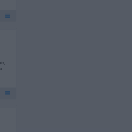
in,
μα