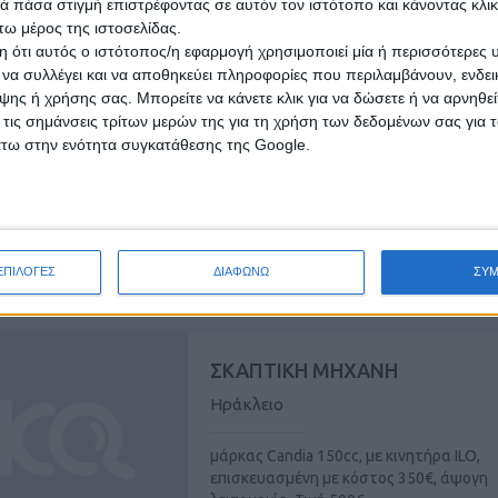
 πάσα στιγμή επιστρέφοντας σε αυτόν τον ιστότοπο και κάνοντας κλι
ω μέρος της ιστοσελίδας.
 ότι αυτός ο ιστότοπος/η εφαρμογή χρησιμοποιεί μία ή περισσότερες 
ι να συλλέγει και να αποθηκεύει πληροφορίες που περιλαμβάνουν, ενδεικ
ΒΥΤΙΟ
ης ή χρήσης σας. Μπορείτε να κάνετε κλικ για να δώσετε ή να αρνηθε
Ηράκλειο
 τις σημάνσεις τρίτων μερών της για τη χρήση των δεδομένων σας για
άτω στην ενότητα συγκατάθεσης της Google.
με σασί ενισχυμένο για τουρμπίνα, με 1
τριεμβολική αντλία με το χειριστήριο π
στο φτερό με ...
ΕΠΙΛΟΓΕΣ
ΔΙΑΦΩΝΩ
ΣΥ
άββατο, 01 Αύγ 2026
ΣΚΑΠΤΙΚΗ ΜΗΧΑΝΗ
Ηράκλειο
μάρκας Candia 150cc, με κινητήρα ILO,
επισκευασμένη με κόστος 350€, άψογη