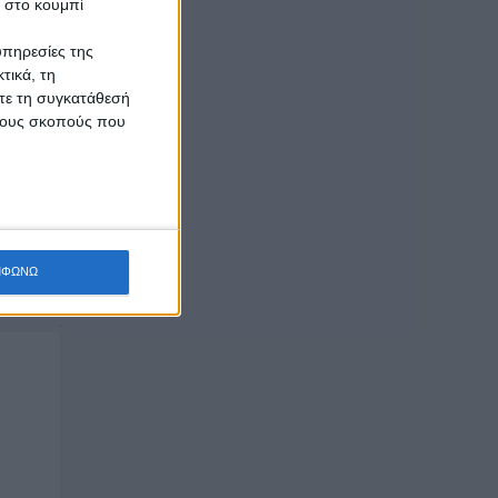
κ στο κουμπί
υπηρεσίες της
τικά, τη
ίτε τη συγκατάθεσή
 τους σκοπούς που
00άρα
άνω
ΜΦΩΝΩ