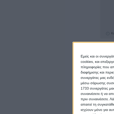
Κ
€ 200
Εμείς και οι συνεργ
cookies, και επεξε
πληροφορίες που απο
διαφήμισης και περι
συνεργάτες μας ενδέ
μέσω σάρωσης συσκευ
1733 συνεργάτες μας
συναινέσετε ή να απ
πριν συναινέσετε.
Λά
Κ
απαιτεί τη συγκατάθ
ισχύουν μόνο για αυ