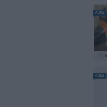
€ 350
Τ
€ 300