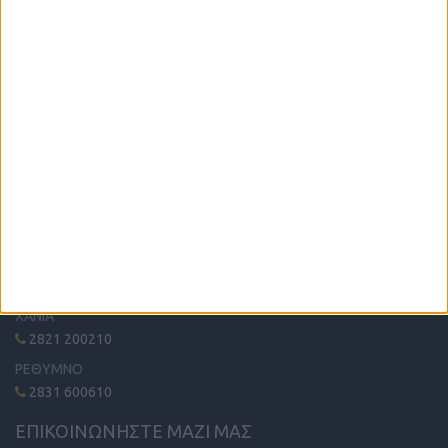
Η μόνη παγκρήτια εφημερίδα δωρεάν αγγελιών, από το 1995!
Κυκλοφορεί κάθε Δευτέρα στα περίπτερα όλης της Κρήτης.
ΤΗΛΕΦΩΝΙΚΟ ΚΕΝΤΡΟ
ΗΡΑΚΛΕΙΟ - ΛΑΣΙΘΙ
2810 342474
ΧΑΝΙΑ
2821 200210
ΡΕΘΥΜΝΟ
2831 600610
ΕΠΙΚΟΙΝΩΝΗΣΤΕ ΜΑΖΙ ΜΑΣ