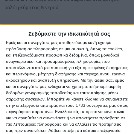
ρολόι ρεύματος & νερού.
Κωδ.
ΑΓ436296
Σεβόμαστε την ιδιωτικότητά σας
Αγγελίας
Εμείς και οι συνεργάτες μας αποθηκεύουμε και/ή έχουμε
Τύπος
Προσφορά
πρόσβαση σε πληροφορίες σε μια συσκευή, όπως τα cookies,
και επεξεργαζόμαστε προσωπικά δεδομένα, όπως μοναδικοί
Κατηγορία
B&B - Ξενοδοχεία - Δωμάτια
αναγνωριστικοί και προσαρμοσμένες πληροφορίες που
αποστέλλονται από μια συσκευή για εξατομικευμένες διαφημίσεις
Περιοχή
Ηράκλειο, Ευρύτερη περιοχή Ηρακλείου, Αγία
και περιεχόμενο, μέτρηση διαφήμισης και περιεχομένου, έρευνα
Πελαγία
ακροατηρίου και ανάπτυξη υπηρεσιών.
Με την άδειά σας, εμείς
ΠΕΡΙΣΣΟΤΕΡΑ
και οι συνεργάτες μας ενδέχεται να χρησιμοποιήσουμε ακριβή
δεδομένα γεωγραφικής τοποθεσίας και ταυτοποίησης μέσω
Ανανεώθηκε:
Δευτέρα, 29 Ιουν 2026
σάρωσης συσκευών. Μπορείτε να κάνετε κλικ για να συναινέσετε
στην επεξεργασία από εμάς και τους 1733 συνεργάτες μας όπως
Επισκέψεις:
62
περιγράφεται παραπάνω. Εναλλακτικά, μπορείτε να κάνετε κλικ
Επικοινωνήστε με τον αγγελιοδότη
για να αρνηθείτε να συναινέσετε ή να αποκτήσετε πρόσβαση σε
πιο λεπτομερείς πληροφορίες και να αλλάξετε τις προτιμήσεις
σας πριν συναινέσετε.
Λάβετε υπόψη ότι κάποια επεξεργασία