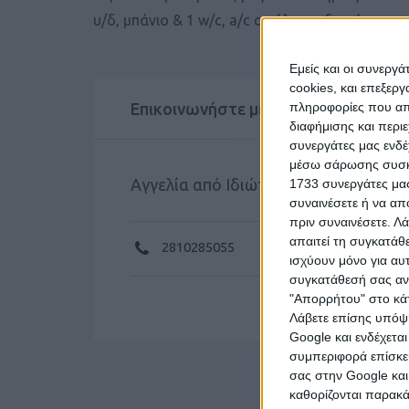
υ/δ, μπάνιο & 1 w/c, a/c σε όλα τα δωμάτια, 
Εμείς και οι συνεργ
cookies, και επεξε
Επικοινωνήστε με τον αγγελιοδότη
πληροφορίες που απο
διαφήμισης και περι
συνεργάτες μας ενδέ
μέσω σάρωσης συσκευ
Αγγελία από Ιδιώτη
1733 συνεργάτες μας
συναινέσετε ή να απ
πριν συναινέσετε.
Λά
απαιτεί τη συγκατάθ
2810285055
ισχύουν μόνο για αυ
συγκατάθεσή σας ανά
"Απορρήτου" στο κάτ
Λάβετε επίσης υπόψη
Google και ενδέχετα
συμπεριφορά επίσκεψ
σας στην Google και
καθορίζονται παρακ