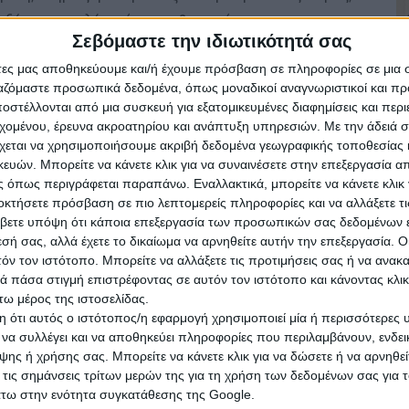
ανεξάρτητο ρολόι ρεύματος & νερού.
Σεβόμαστε την ιδιωτικότητά σας
άτες μας αποθηκεύουμε και/ή έχουμε πρόσβαση σε πληροφορίες σε μια
ργαζόμαστε προσωπικά δεδομένα, όπως μοναδικοί αναγνωριστικοί και 
στέλλονται από μια συσκευή για εξατομικευμένες διαφημίσεις και περ
εχομένου, έρευνα ακροατηρίου και ανάπτυξη υπηρεσιών.
Με την άδειά σα
χεται να χρησιμοποιήσουμε ακριβή δεδομένα γεωγραφικής τοποθεσίας 
ών. Μπορείτε να κάνετε κλικ για να συναινέσετε στην επεξεργασία απ
 όπως περιγράφεται παραπάνω. Εναλλακτικά, μπορείτε να κάνετε κλικ γ
οκτήσετε πρόσβαση σε πιο λεπτομερείς πληροφορίες και να αλλάξετε τι
βετε υπόψη ότι κάποια επεξεργασία των προσωπικών σας δεδομένων ε
εσή σας, αλλά έχετε το δικαίωμα να αρνηθείτε αυτήν την επεξεργασία. 
τόν τον ιστότοπο. Μπορείτε να αλλάξετε τις προτιμήσεις σας ή να ανακα
 πάσα στιγμή επιστρέφοντας σε αυτόν τον ιστότοπο και κάνοντας κλι
ω μέρος της ιστοσελίδας.
 ότι αυτός ο ιστότοπος/η εφαρμογή χρησιμοποιεί μία ή περισσότερες 
ι να συλλέγει και να αποθηκεύει πληροφορίες που περιλαμβάνουν, ενδεικ
ης ή χρήσης σας. Μπορείτε να κάνετε κλικ για να δώσετε ή να αρνηθε
 τις σημάνσεις τρίτων μερών της για τη χρήση των δεδομένων σας για
άτω στην ενότητα συγκατάθεσης της Google.