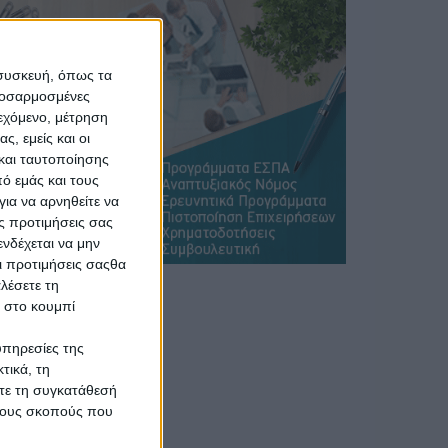
 συσκευή, όπως τα
προσαρμοσμένες
ιεχόμενο, μέτρηση
ς, εμείς και οι
και ταυτοποίησης
ό εμάς και τους
ια να αρνηθείτε να
ς προτιμήσεις σας
νδέχεται να μην
Οι προτιμήσεις σαςθα
λέσετε τη
κ στο κουμπί
υπηρεσίες της
τικά, τη
ίτε τη συγκατάθεσή
 τους σκοπούς που