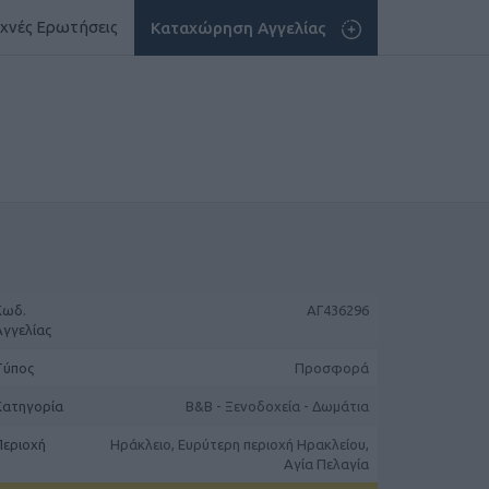
χνές Ερωτήσεις
Καταχώρηση Αγγελίας
Κωδ.
ΑΓ436296
Αγγελίας
Τύπος
Προσφορά
Κατηγορία
B&B - Ξενοδοχεία - Δωμάτια
Περιοχή
Ηράκλειο, Ευρύτερη περιοχή Ηρακλείου,
Αγία Πελαγία