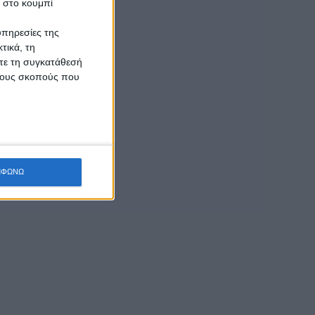
κ στο κουμπί
υπηρεσίες της
τικά, τη
ίτε τη συγκατάθεσή
 τους σκοπούς που
ΜΦΩΝΩ