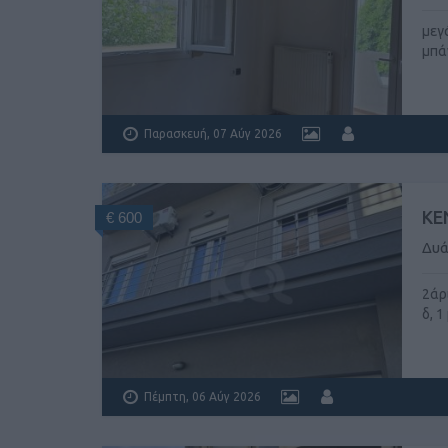
μεγ
μπάν
Παρασκευή, 07 Αύγ 2026
ΚΕ
€ 600
Δυά
2άρ
δ, 1
Πέμπτη, 06 Αύγ 2026