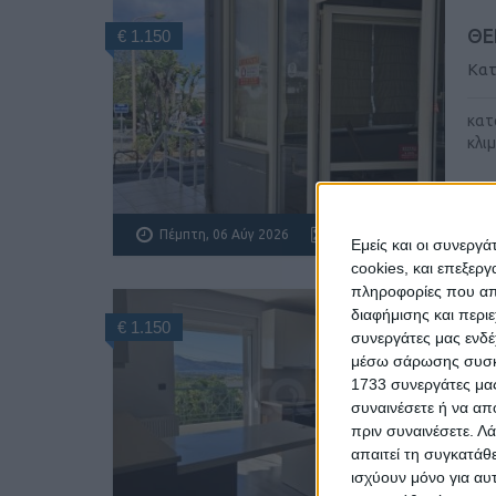
ΘΕ
€ 1.150
Κα
κατ
κλι
Πέμπτη, 06 Αύγ 2026
Εμείς και οι συνεργ
cookies, και επεξε
πληροφορίες που απο
διαφήμισης και περι
ΕΣ
€ 1.150
συνεργάτες μας ενδέ
Τρι
μέσω σάρωσης συσκευ
1733 συνεργάτες μας
συναινέσετε ή να απ
3άρ
πριν συναινέσετε.
Λά
μον
απαιτεί τη συγκατάθ
ισχύουν μόνο για αυ