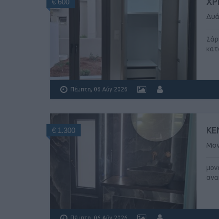
ΧΡ
€ 600
Δυά
2άρ
κατα
Πέμπτη, 06 Αύγ 2026
ΚΕ
€ 1.300
Μον
μον
ανακ
Πέμπτη, 06 Αύγ 2026