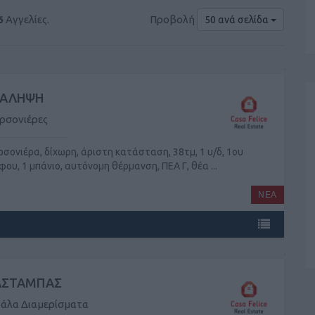
Προβολή
6
Αγγελίες.
50 ανά σελίδα
ΑΛΗΨΗ
ρσονιέρες
ρσονιέρα, δίχωρη, άριστη κατάσταση, 38τμ, 1 υ/δ, 1ου
φου, 1 μπάνιο, αυτόνομη θέρμανση, ΠΕΑ Γ, θέα ...
ΝΕΑ
ΣΤΑΜΠΑΣ
άλα Διαμερίσματα