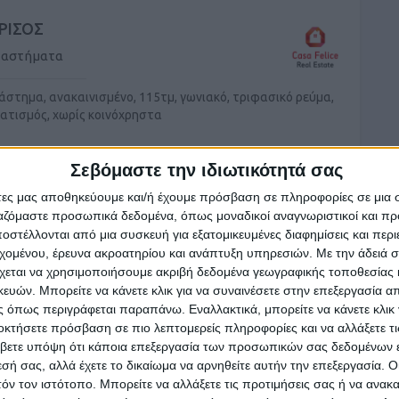
ΡΙΣΟΣ
ταστήματα
άστημα, ανακαινισμένο, 115τμ, γωνιακό, τριφασικό ρεύμα,
ματισμός, χωρίς κοινόχρηστα
Σεβόμαστε την ιδιωτικότητά σας
άτες μας αποθηκεύουμε και/ή έχουμε πρόσβαση σε πληροφορίες σε μια
ργαζόμαστε προσωπικά δεδομένα, όπως μοναδικοί αναγνωριστικοί και 
στέλλονται από μια συσκευή για εξατομικευμένες διαφημίσεις και περ
εχομένου, έρευνα ακροατηρίου και ανάπτυξη υπηρεσιών.
Με την άδειά σα
ΤΑΥΡΩΜΕΝΟΣ
χεται να χρησιμοποιήσουμε ακριβή δεδομένα γεωγραφικής τοποθεσίας 
άρια
ών. Μπορείτε να κάνετε κλικ για να συναινέσετε στην επεξεργασία απ
 όπως περιγράφεται παραπάνω. Εναλλακτικά, μπορείτε να κάνετε κλικ γ
οκτήσετε πρόσβαση σε πιο λεπτομερείς πληροφορίες και να αλλάξετε τι
ι, 100τμ,,σύγχρονο διαμέρισμα με όλες τις ανέσεις. Σε ένα
βετε υπόψη ότι κάποια επεξεργασία των προσωπικών σας δεδομένων ε
αδικό όμορφο περιβάλλον λίγα μέτρα από το ...
εσή σας, αλλά έχετε το δικαίωμα να αρνηθείτε αυτήν την επεξεργασία. 
τόν τον ιστότοπο. Μπορείτε να αλλάξετε τις προτιμήσεις σας ή να ανακα