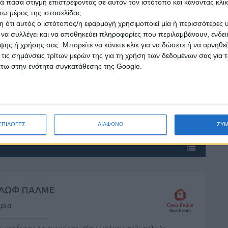
 πάσα στιγμή επιστρέφοντας σε αυτόν τον ιστότοπο και κάνοντας κλι
ω μέρος της ιστοσελίδας.
 ότι αυτός ο ιστότοπος/η εφαρμογή χρησιμοποιεί μία ή περισσότερες 
ι να συλλέγει και να αποθηκεύει πληροφορίες που περιλαμβάνουν, ενδεικ
ης ή χρήσης σας. Μπορείτε να κάνετε κλικ για να δώσετε ή να αρνηθε
ΡΙΣΟΣ
 τις σημάνσεις τρίτων μερών της για τη χρήση των δεδομένων σας για
άτω στην ενότητα συγκατάθεσης της Google.
ρσονιέρες
ρσονιέρα, studio, ανακαινισμένο, 20τμ, 3ου ορόφου,με
νσέρ 1 μπάνιο, αυτόνομη θέρμανση, προσόψεως, δωρεαν ...
ΕΠΙΛΟΓΕΣ
ΔΙΑΦΩΝΩ
ΣΥ
ΛΩΦ ΠΑΛΜΕ
ρια