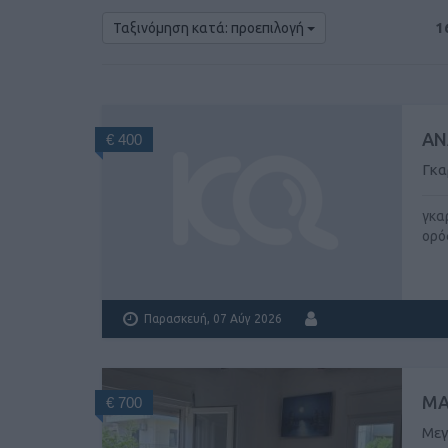
1
Ταξινόμηση κατά: προεπιλογή
ΑΝ
€ 400
Γκα
γκα
ορό
Παρασκευή, 07 Αύγ 2026
ΜΑ
€ 700
Μεγ