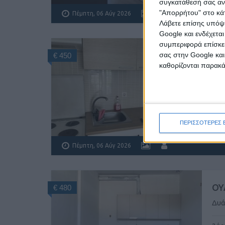
συγκατάθεσή σας ανά
"Απορρήτου" στο κάτ
Πέμπτη, 06 Αύγ 2026
Λάβετε επίσης υπόψη
Google και ενδέχετα
συμπεριφορά επίσκεψ
ΘΕ
σας στην Google και
€ 450
καθορίζονται παρακ
Γκα
γκα
ασα
ΠΕΡΙΣΣΟΤΕΡΕΣ 
Πέμπτη, 06 Αύγ 2026
ΟΥ
€ 480
Δυά