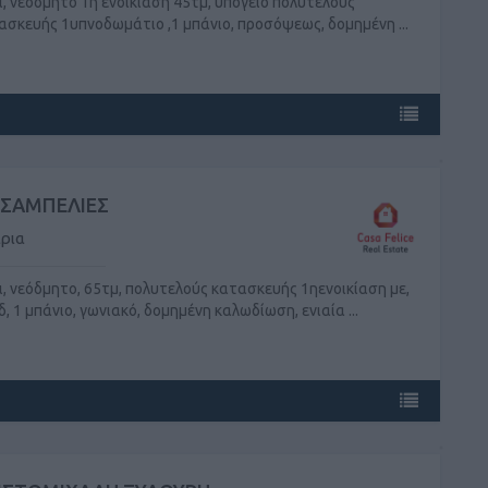
ι, νεόδμητο 1η ενοικίαση 45τμ, υπόγειο πολυτελούς
ασκευής 1υπνοδωμάτιο ,1 μπάνιο, προσόψεως, δομημένη ...
ΣΑΜΠΕΛΙΕΣ
ρια
ι, νεόδμητο, 65τμ, πολυτελούς κατασκευής 1ηενοικίαση με,
δ, 1 μπάνιο, γωνιακό, δομημένη καλωδίωση, ενιαία ...