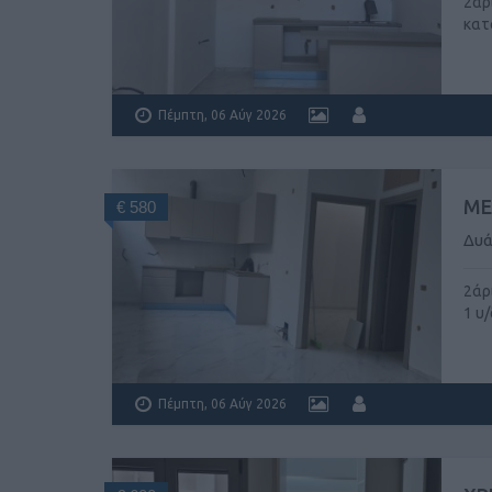
2άρ
κατ
Πέμπτη, 06 Αύγ 2026
ΜΕ
€ 580
Δυά
2άρ
1 υ/
Πέμπτη, 06 Αύγ 2026