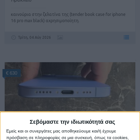
καινούρια στην ζελατίνα της (tender book case for iphone
16 pro max black) αχρησιμοποίητη.
Τρίτη, 04 Αύγ 2026
€ 630
Σεβόμαστε την ιδιωτικότητά σας
Εμείς και οι συνεργάτες μας αποθηκεύουμε και/ή έχουμε
IPHONE 16
πρόσβαση σε πληροφορίες σε μια συσκευή, όπως τα cookies,