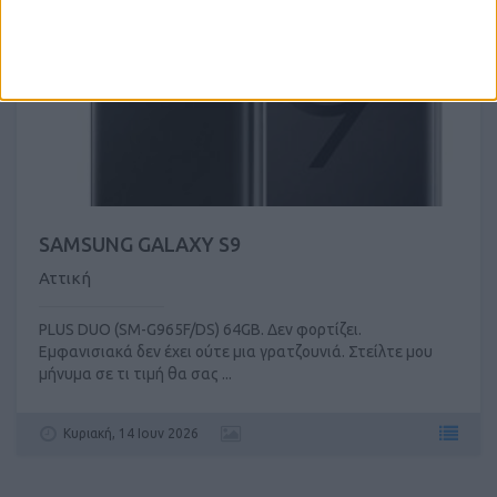
SAMSUNG GALAXY S9
Αττική
PLUS DUO (SM-G965F/DS) 64GB. Δεν φορτίζει.
Εμφανισιακά δεν έχει ούτε μια γρατζουνιά. Στείλτε μου
μήνυμα σε τι τιμή θα σας ...
Κυριακή, 14 Ιουν 2026