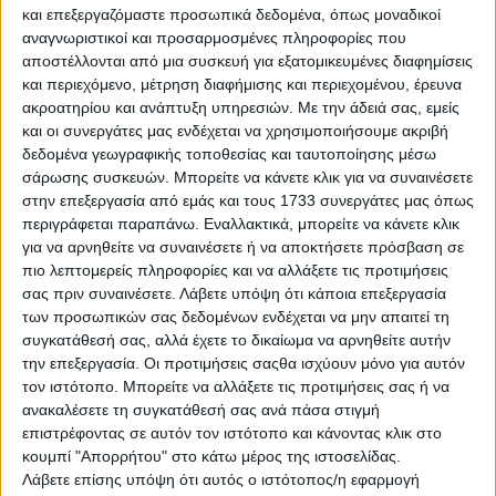
και επεξεργαζόμαστε προσωπικά δεδομένα, όπως μοναδικοί
Ηράκλειο
αναγνωριστικοί και προσαρμοσμένες πληροφορίες που
αποστέλλονται από μια συσκευή για εξατομικευμένες διαφημίσεις
με 90% μπαταρία, 128GΒ, 7 μήνες εγγύηση, τζαμάκι οθόνης
και περιεχόμενο, μέτρηση διαφήμισης και περιεχομένου, έρευνα
private, τζαμάκι στις κάμερες, θήκη από την 1η μέρα.
ακροατηρίου και ανάπτυξη υπηρεσιών.
Με την άδειά σας, εμείς
Πωλείται ...
και οι συνεργάτες μας ενδέχεται να χρησιμοποιήσουμε ακριβή
δεδομένα γεωγραφικής τοποθεσίας και ταυτοποίησης μέσω
Δευτέρα, 03 Αύγ 2026
σάρωσης συσκευών. Μπορείτε να κάνετε κλικ για να συναινέσετε
στην επεξεργασία από εμάς και τους 1733 συνεργάτες μας όπως
περιγράφεται παραπάνω. Εναλλακτικά, μπορείτε να κάνετε κλικ
για να αρνηθείτε να συναινέσετε ή να αποκτήσετε πρόσβαση σε
πιο λεπτομερείς πληροφορίες και να αλλάξετε τις προτιμήσεις
σας πριν συναινέσετε.
Λάβετε υπόψη ότι κάποια επεξεργασία
€ 30
των προσωπικών σας δεδομένων ενδέχεται να μην απαιτεί τη
συγκατάθεσή σας, αλλά έχετε το δικαίωμα να αρνηθείτε αυτήν
την επεξεργασία. Οι προτιμήσεις σαςθα ισχύουν μόνο για αυτόν
τον ιστότοπο. Μπορείτε να αλλάξετε τις προτιμήσεις σας ή να
ανακαλέσετε τη συγκατάθεσή σας ανά πάσα στιγμή
επιστρέφοντας σε αυτόν τον ιστότοπο και κάνοντας κλικ στο
κουμπί "Απορρήτου" στο κάτω μέρος της ιστοσελίδας.
Λάβετε επίσης υπόψη ότι αυτός ο ιστότοπος/η εφαρμογή