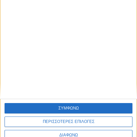
€ 15
ΣΥΣΚΕΥΗ ΤΗΛΕΦΩΝΟΥ PANASONIC
(270/220):
Τσαλικάκι
Μεταχειρισμένο, ασύρματο, σταθερό τηλέφωνο,
ΣΥΜΦΩΝΩ
PANASONIC KX-TG2511GR. Σε καλή κατάσταση, κατάλληλο
για γραφείο ή σπίτι. Η ...
ΠΕΡΙΣΣΟΤΕΡΕΣ ΕΠΙΛΟΓΕΣ
Δευτέρα, 20 Ιουλ 2026
ΔΙΑΦΩΝΩ