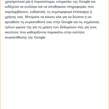
χρησιμοποιεί μία ή περισσότερες υπηρεσίες της Google και
NOKIA 3310
ενδέχεται να συλλέγει και να αποθηκεύει πληροφορίες που
περιλαμβάνουν, ενδεικτικά, τη συμπεριφορά επίσκεψης ή
Πατέλες
χρήσης σας. Μπορείτε να κάνετε κλικ για να δώσετε ή να
αρνηθείτε τη συγκατάθεσή σας στην Google και τις σημάνσεις
συλλεκτικό μοντέλο, σε άριστη κατάσταση.
τρίτων μερών της για τη χρήση των δεδομένων σας για τους
σκοπούς που καθορίζονται παρακάτω στην ενότητα
συγκατάθεσης της Google.
Τετάρτη, 29 Ιουλ 2026
€ 150