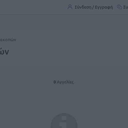
Σύνδεση / Εγγραφή
Συ
Διακοπών
πών
0
Αγγελίες.