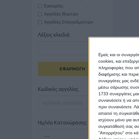
Ευκαιρίες
Αγγελίες Ιδιωτών
Αγγελίες Επαγγελματιών
Λέξεις κλειδιά
Εμείς και οι συνεργ
cookies, και επεξε
πληροφορίες που απο
ΕΦΑΡΜΟΓΗ
διαφήμισης και περι
συνεργάτες μας ενδέ
μέσω σάρωσης συσκευ
Κωδικός αγγελίας
1733 συνεργάτες μας
συναινέσετε ή να απ
πριν συναινέσετε.
Λά
απαιτεί τη συγκατάθ
ισχύουν μόνο για αυ
Ημ/νία Καταχώρησης
συγκατάθεσή σας ανά
"Απορρήτου" στο κάτ