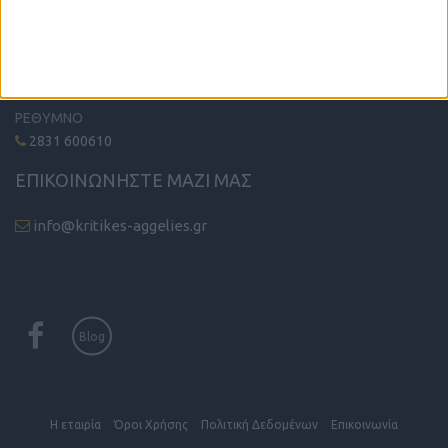
ΗΡΑΚΛΕΙΟ - ΛΑΣΙΘΙ
2810 342474
ΧΑΝΙΑ
2821 200210
ΡΕΘΥΜΝΟ
2831 600610
ΕΠΙΚΟΙΝΩΝΗΣΤΕ ΜΑΖΙ ΜΑΣ
info@kritikes-aggelies.gr
Blog
Η εταιρία
Όροι Xρήσης
Πολιτική Δεδομένων
Επικοινωνία