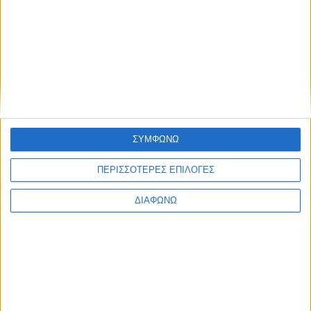
Blog kritikes-aggelies
.gr
ΣΥΜΦΩΝΩ
ΠΕΡΙΣΣΟΤΕΡΕΣ ΕΠΙΛΟΓΕΣ
ΔΙΑΦΩΝΩ
ΜΑΡΤΙΟΣ 30, 2020
Πού θα βρω δωρεάν ebooks στα ελληνικά;