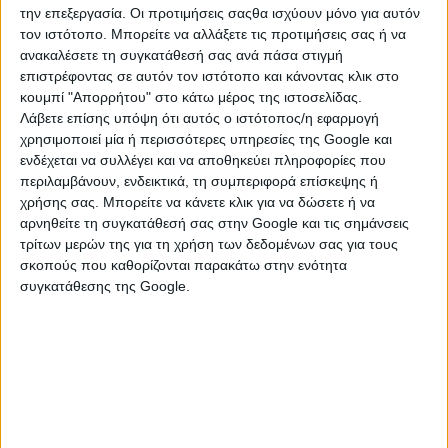
αναζήτησης.
την επεξεργασία. Οι προτιμήσεις σαςθα ισχύουν μόνο για αυτόν
τον ιστότοπο. Μπορείτε να αλλάξετε τις προτιμήσεις σας ή να
ανακαλέσετε τη συγκατάθεσή σας ανά πάσα στιγμή
επιστρέφοντας σε αυτόν τον ιστότοπο και κάνοντας κλικ στο
κουμπί "Απορρήτου" στο κάτω μέρος της ιστοσελίδας.
Λάβετε επίσης υπόψη ότι αυτός ο ιστότοπος/η εφαρμογή
χρησιμοποιεί μία ή περισσότερες υπηρεσίες της Google και
ενδέχεται να συλλέγει και να αποθηκεύει πληροφορίες που
περιλαμβάνουν, ενδεικτικά, τη συμπεριφορά επίσκεψης ή
χρήσης σας. Μπορείτε να κάνετε κλικ για να δώσετε ή να
αρνηθείτε τη συγκατάθεσή σας στην Google και τις σημάνσεις
τρίτων μερών της για τη χρήση των δεδομένων σας για τους
σκοπούς που καθορίζονται παρακάτω στην ενότητα
ΚΑΤΗΓΟΡΙΕΣ
συγκατάθεσης της Google.
ΤΑΞΙΔΙΑ - ΔΙΑΚΟΠΕΣ
B&B - Ξενοδοχεία - Δωμάτια
Διάφορα Ταξίδια - Διακοπές
Εισιτήρια