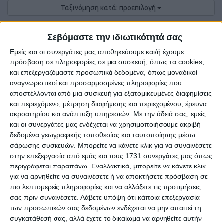
Ταξινόμηση κατά: προεπιλογή
50 ανά σελίδα
0
Αγγελίες.
Σεβόμαστε την ιδιωτικότητά σας
Εμείς και οι συνεργάτες μας αποθηκεύουμε και/ή έχουμε
πρόσβαση σε πληροφορίες σε μια συσκευή, όπως τα cookies,
και επεξεργαζόμαστε προσωπικά δεδομένα, όπως μοναδικοί
αναγνωριστικοί και προσαρμοσμένες πληροφορίες που
αποστέλλονται από μια συσκευή για εξατομικευμένες διαφημίσεις
και περιεχόμενο, μέτρηση διαφήμισης και περιεχομένου, έρευνα
ακροατηρίου και ανάπτυξη υπηρεσιών.
Με την άδειά σας, εμείς
και οι συνεργάτες μας ενδέχεται να χρησιμοποιήσουμε ακριβή
δεδομένα γεωγραφικής τοποθεσίας και ταυτοποίησης μέσω
σάρωσης συσκευών. Μπορείτε να κάνετε κλικ για να συναινέσετε
στην επεξεργασία από εμάς και τους 1731 συνεργάτες μας όπως
Δε βρέθηκαν αγγελίες σύμφωνα με τα
περιγράφεται παραπάνω. Εναλλακτικά, μπορείτε να κάνετε κλικ
κριτήρια αναζήτησής σας.
για να αρνηθείτε να συναινέσετε ή να αποκτήσετε πρόσβαση σε
πιο λεπτομερείς πληροφορίες και να αλλάξετε τις προτιμήσεις
σας πριν συναινέσετε.
Λάβετε υπόψη ότι κάποια επεξεργασία
των προσωπικών σας δεδομένων ενδέχεται να μην απαιτεί τη
Δοκιμάστε να καθαρίσετε όλα τα υπάρχοντα φίλτρα
συγκατάθεσή σας, αλλά έχετε το δικαίωμα να αρνηθείτε αυτήν