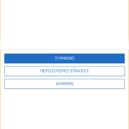
Blog kritikes-aggelies
.gr
ΣΥΜΦΩΝΩ
ΠΕΡΙΣΣΟΤΕΡΕΣ ΕΠΙΛΟΓΕΣ
ΔΙΑΦΩΝΩ
ΜΑΡΤΙΟΣ 30, 2020
Πού θα βρω δωρεάν ebooks στα ελληνικά;