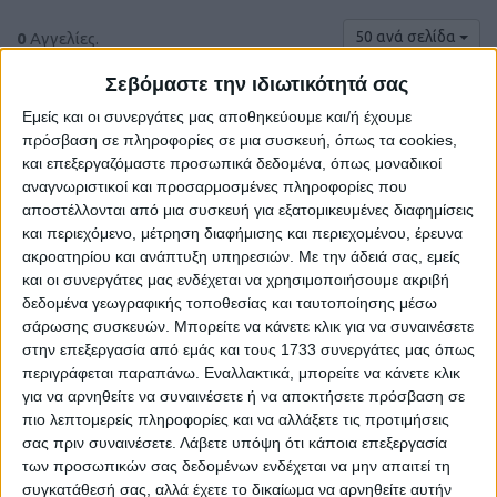
50 ανά σελίδα
0
Αγγελίες.
Σεβόμαστε την ιδιωτικότητά σας
Εμείς και οι συνεργάτες μας αποθηκεύουμε και/ή έχουμε
πρόσβαση σε πληροφορίες σε μια συσκευή, όπως τα cookies,
και επεξεργαζόμαστε προσωπικά δεδομένα, όπως μοναδικοί
αναγνωριστικοί και προσαρμοσμένες πληροφορίες που
αποστέλλονται από μια συσκευή για εξατομικευμένες διαφημίσεις
και περιεχόμενο, μέτρηση διαφήμισης και περιεχομένου, έρευνα
ακροατηρίου και ανάπτυξη υπηρεσιών.
Με την άδειά σας, εμείς
και οι συνεργάτες μας ενδέχεται να χρησιμοποιήσουμε ακριβή
δεδομένα γεωγραφικής τοποθεσίας και ταυτοποίησης μέσω
σάρωσης συσκευών. Μπορείτε να κάνετε κλικ για να συναινέσετε
Δε βρέθηκαν αγγελίες σύμφωνα με τα
στην επεξεργασία από εμάς και τους 1733 συνεργάτες μας όπως
κριτήρια αναζήτησής σας.
περιγράφεται παραπάνω. Εναλλακτικά, μπορείτε να κάνετε κλικ
για να αρνηθείτε να συναινέσετε ή να αποκτήσετε πρόσβαση σε
πιο λεπτομερείς πληροφορίες και να αλλάξετε τις προτιμήσεις
σας πριν συναινέσετε.
Λάβετε υπόψη ότι κάποια επεξεργασία
Δοκιμάστε να καθαρίσετε όλα τα υπάρχοντα φίλτρα
των προσωπικών σας δεδομένων ενδέχεται να μην απαιτεί τη
αναζήτησης.
συγκατάθεσή σας, αλλά έχετε το δικαίωμα να αρνηθείτε αυτήν