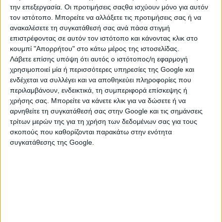
την επεξεργασία. Οι προτιμήσεις σαςθα ισχύουν μόνο για αυτόν
τον ιστότοπο. Μπορείτε να αλλάξετε τις προτιμήσεις σας ή να
ανακαλέσετε τη συγκατάθεσή σας ανά πάσα στιγμή
επιστρέφοντας σε αυτόν τον ιστότοπο και κάνοντας κλικ στο
κουμπί "Απορρήτου" στο κάτω μέρος της ιστοσελίδας.
Λάβετε επίσης υπόψη ότι αυτός ο ιστότοπος/η εφαρμογή
χρησιμοποιεί μία ή περισσότερες υπηρεσίες της Google και
ενδέχεται να συλλέγει και να αποθηκεύει πληροφορίες που
περιλαμβάνουν, ενδεικτικά, τη συμπεριφορά επίσκεψης ή
χρήσης σας. Μπορείτε να κάνετε κλικ για να δώσετε ή να
αρνηθείτε τη συγκατάθεσή σας στην Google και τις σημάνσεις
ΚΑΤΗΓΟΡΙΕΣ
τρίτων μερών της για τη χρήση των δεδομένων σας για τους
σκοπούς που καθορίζονται παρακάτω στην ενότητα
συγκατάθεσης της Google.
ΒΙΟΛΟΓΙΚΑ ΠΡΟΪΟΝΤΑ
Βουτήματα & Παξιμάδια
Γαλακτοκομικά & Τυροκομικά Προϊόντα
Γλυκά Κουταλιού & Μαρμελάδες
Ελαιόλαδο