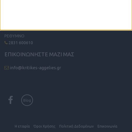
ΗΡΑΚΛΕΙΟ - ΛΑΣΙΘΙ
2810 342474
ΧΑΝΙΑ
2821 200210
ΡΕΘΥΜΝΟ
2831 600610
ΕΠΙΚΟΙΝΩΝΗΣΤΕ ΜΑΖΙ ΜΑΣ
info@kritikes-aggelies.gr
Blog
Η εταιρία
Όροι Xρήσης
Πολιτική Δεδομένων
Επικοινωνία