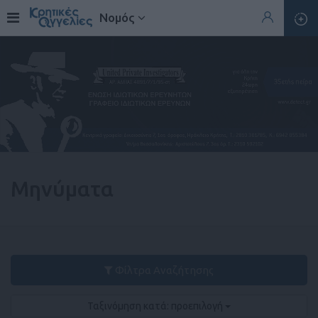
Νομός
Μηνύματα
Φίλτρα Αναζήτησης
Ταξινόμηση κατά: προεπιλογή