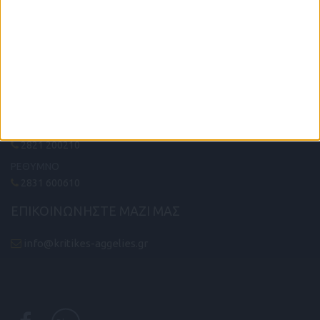
ΤΗΛΕΦΩΝΙΚΟ ΚΕΝΤΡΟ
ΗΡΑΚΛΕΙΟ - ΛΑΣΙΘΙ
2810 342474
ΧΑΝΙΑ
2821 200210
ΡΕΘΥΜΝΟ
2831 600610
ΕΠΙΚΟΙΝΩΝΗΣΤΕ ΜΑΖΙ ΜΑΣ
info@kritikes-aggelies.gr