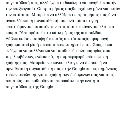
συγκατάθεσή σας, αλλά έχετε το δικαίωμα να αρνηθείτε αυτήν
την επεξεργασία. Οι προτιμήσεις σαςθα ισχύουν μόνο για αυτόν
τον ιστότοπο. Μπορείτε να αλλάξετε τις προτιμήσεις σας ή να
ανακαλέσετε τη συγκατάθεσή σας ανά πάσα στιγμή
επιστρέφοντας σε αυτόν τον ιστότοπο και κάνοντας κλικ στο
κουμπί "Απορρήτου" στο κάτω μέρος της ιστοσελίδας.
Λάβετε επίσης υπόψη ότι αυτός ο ιστότοπος/η εφαρμογή
χρησιμοποιεί μία ή περισσότερες υπηρεσίες της Google και
ενδέχεται να συλλέγει και να αποθηκεύει πληροφορίες που
περιλαμβάνουν, ενδεικτικά, τη συμπεριφορά επίσκεψης ή
χρήσης σας. Μπορείτε να κάνετε κλικ για να δώσετε ή να
ΚΑΤΗΓΟΡΙΕΣ
αρνηθείτε τη συγκατάθεσή σας στην Google και τις σημάνσεις
τρίτων μερών της για τη χρήση των δεδομένων σας για τους
σκοπούς που καθορίζονται παρακάτω στην ενότητα
ΚΟΙΝΩΝΙΚΑ & ΠΡΟΣΩΠΙΚΑ
συγκατάθεσης της Google.
Αστρολογία - Μελλοντολογία
Γνωριμίες
Γραφεία Ιδιωτικών Ερευνών
Διάφορα Κοινωνικά & Προσωπικά