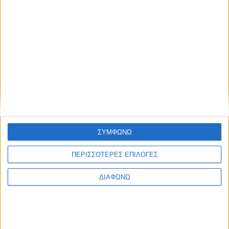
Για να δείτε τις αγγελίες της κατηγορίας Κοινωνικά &
Προσωπικά θα πρέπει να είστε άνω των 18 ετών.
Επιβεβαιώνω ότι είμαι άνω των 18 ετών.
ΟΧΙ
ΝΑΙ
Blog kritikes-aggelies
.gr
ΣΥΜΦΩΝΩ
ΠΕΡΙΣΣΟΤΕΡΕΣ ΕΠΙΛΟΓΕΣ
ΔΙΑΦΩΝΩ