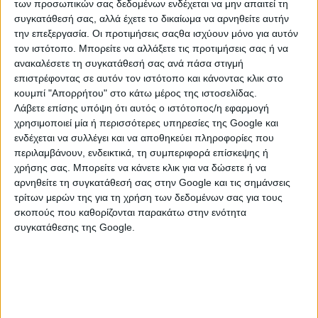
των προσωπικών σας δεδομένων ενδέχεται να μην απαιτεί τη
συγκατάθεσή σας, αλλά έχετε το δικαίωμα να αρνηθείτε αυτήν
την επεξεργασία. Οι προτιμήσεις σαςθα ισχύουν μόνο για αυτόν
τον ιστότοπο. Μπορείτε να αλλάξετε τις προτιμήσεις σας ή να
ανακαλέσετε τη συγκατάθεσή σας ανά πάσα στιγμή
επιστρέφοντας σε αυτόν τον ιστότοπο και κάνοντας κλικ στο
κουμπί "Απορρήτου" στο κάτω μέρος της ιστοσελίδας.
Λάβετε επίσης υπόψη ότι αυτός ο ιστότοπος/η εφαρμογή
χρησιμοποιεί μία ή περισσότερες υπηρεσίες της Google και
ενδέχεται να συλλέγει και να αποθηκεύει πληροφορίες που
περιλαμβάνουν, ενδεικτικά, τη συμπεριφορά επίσκεψης ή
ΚΑΤΗΓΟΡΙΕΣ
χρήσης σας. Μπορείτε να κάνετε κλικ για να δώσετε ή να
αρνηθείτε τη συγκατάθεσή σας στην Google και τις σημάνσεις
τρίτων μερών της για τη χρήση των δεδομένων σας για τους
ΕΡΓΑΛΕΙΑ ΚΗΠΟΥ
σκοπούς που καθορίζονται παρακάτω στην ενότητα
συγκατάθεσης της Google.
Αλυσοπρίονα
Διάφορα Εργαλεία Κήπου
Είδη ποτίσματος
Εργαλεία Καθαρισμού