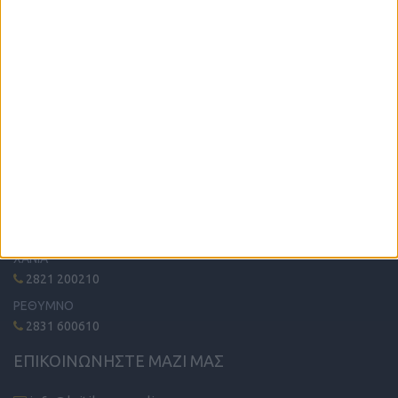
Η μόνη παγκρήτια εφημερίδα δωρεάν αγγελιών, από το 1995!
Κυκλοφορεί κάθε Δευτέρα στα περίπτερα όλης της Κρήτης.
ΤΗΛΕΦΩΝΙΚΟ ΚΕΝΤΡΟ
ΗΡΑΚΛΕΙΟ - ΛΑΣΙΘΙ
2810 342474
ΧΑΝΙΑ
2821 200210
ΡΕΘΥΜΝΟ
2831 600610
ΕΠΙΚΟΙΝΩΝΗΣΤΕ ΜΑΖΙ ΜΑΣ