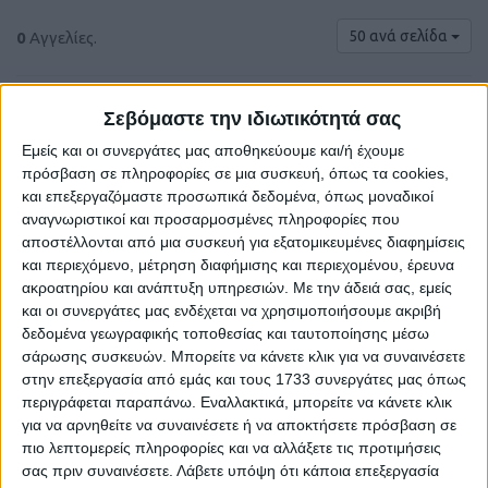
50 ανά σελίδα
0
Αγγελίες.
Σεβόμαστε την ιδιωτικότητά σας
Εμείς και οι συνεργάτες μας αποθηκεύουμε και/ή έχουμε
πρόσβαση σε πληροφορίες σε μια συσκευή, όπως τα cookies,
και επεξεργαζόμαστε προσωπικά δεδομένα, όπως μοναδικοί
αναγνωριστικοί και προσαρμοσμένες πληροφορίες που
αποστέλλονται από μια συσκευή για εξατομικευμένες διαφημίσεις
και περιεχόμενο, μέτρηση διαφήμισης και περιεχομένου, έρευνα
ακροατηρίου και ανάπτυξη υπηρεσιών.
Με την άδειά σας, εμείς
και οι συνεργάτες μας ενδέχεται να χρησιμοποιήσουμε ακριβή
Δε βρέθηκαν αγγελίες σύμφωνα με τα
δεδομένα γεωγραφικής τοποθεσίας και ταυτοποίησης μέσω
κριτήρια αναζήτησής σας.
σάρωσης συσκευών. Μπορείτε να κάνετε κλικ για να συναινέσετε
στην επεξεργασία από εμάς και τους 1733 συνεργάτες μας όπως
περιγράφεται παραπάνω. Εναλλακτικά, μπορείτε να κάνετε κλικ
για να αρνηθείτε να συναινέσετε ή να αποκτήσετε πρόσβαση σε
Δοκιμάστε να καθαρίσετε όλα τα υπάρχοντα φίλτρα
πιο λεπτομερείς πληροφορίες και να αλλάξετε τις προτιμήσεις
αναζήτησης.
σας πριν συναινέσετε.
Λάβετε υπόψη ότι κάποια επεξεργασία