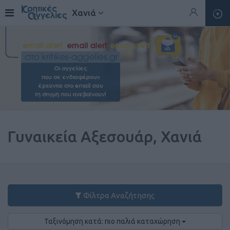
Χανιά
Γυναικεία Αξεσουάρ, Χανιά
Φίλτρα Αναζήτησης
Ταξινόμηση κατά: πιο παλιά καταχώρηση