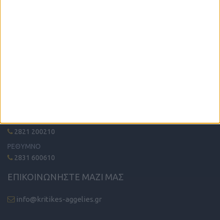
Η μόνη παγκρήτια εφημερίδα δωρεάν αγγελιών, από το 1995!
Κυκλοφορεί κάθε Δευτέρα στα περίπτερα όλης της Κρήτης.
ΤΗΛΕΦΩΝΙΚΟ ΚΕΝΤΡΟ
ΗΡΑΚΛΕΙΟ - ΛΑΣΙΘΙ
2810 342474
ΧΑΝΙΑ
2821 200210
ΡΕΘΥΜΝΟ
2831 600610
ΕΠΙΚΟΙΝΩΝΗΣΤΕ ΜΑΖΙ ΜΑΣ
info@kritikes-aggelies.gr