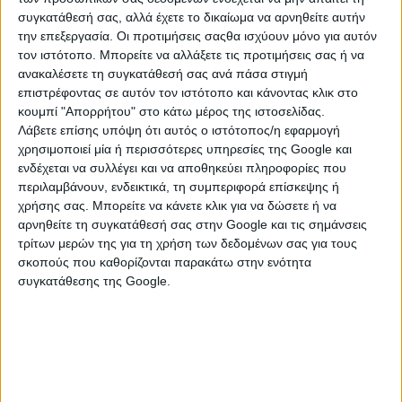
συγκατάθεσή σας, αλλά έχετε το δικαίωμα να αρνηθείτε αυτήν
την επεξεργασία. Οι προτιμήσεις σαςθα ισχύουν μόνο για αυτόν
τον ιστότοπο. Μπορείτε να αλλάξετε τις προτιμήσεις σας ή να
ανακαλέσετε τη συγκατάθεσή σας ανά πάσα στιγμή
επιστρέφοντας σε αυτόν τον ιστότοπο και κάνοντας κλικ στο
κουμπί "Απορρήτου" στο κάτω μέρος της ιστοσελίδας.
Λάβετε επίσης υπόψη ότι αυτός ο ιστότοπος/η εφαρμογή
χρησιμοποιεί μία ή περισσότερες υπηρεσίες της Google και
ενδέχεται να συλλέγει και να αποθηκεύει πληροφορίες που
περιλαμβάνουν, ενδεικτικά, τη συμπεριφορά επίσκεψης ή
χρήσης σας. Μπορείτε να κάνετε κλικ για να δώσετε ή να
ΚΑΤΗΓΟΡΙΕΣ
αρνηθείτε τη συγκατάθεσή σας στην Google και τις σημάνσεις
τρίτων μερών της για τη χρήση των δεδομένων σας για τους
ΑΞΕΣΟΥΑΡ
σκοπούς που καθορίζονται παρακάτω στην ενότητα
συγκατάθεσης της Google.
Γυναικεία Αξεσουάρ
Διάφορα Αξεσουάρ
Παιδικά - Βρεφικά Αξεσουάρ