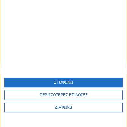
ΙΟΥΝΙΟΣ 22, 2022
Ιδέες διακόσμησης για το φοιτητικό σπίτι!
περισσότερα
ΣΥΜΦΩΝΩ
ΠΕΡΙΣΣΟΤΕΡΕΣ ΕΠΙΛΟΓΕΣ
ΔΙΑΦΩΝΩ