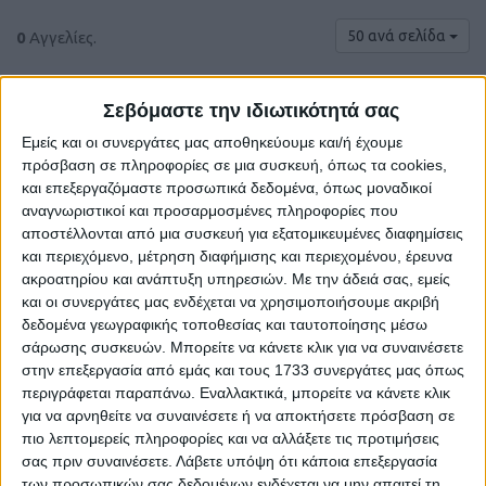
50 ανά σελίδα
0
Αγγελίες.
Σεβόμαστε την ιδιωτικότητά σας
Εμείς και οι συνεργάτες μας αποθηκεύουμε και/ή έχουμε
πρόσβαση σε πληροφορίες σε μια συσκευή, όπως τα cookies,
και επεξεργαζόμαστε προσωπικά δεδομένα, όπως μοναδικοί
αναγνωριστικοί και προσαρμοσμένες πληροφορίες που
αποστέλλονται από μια συσκευή για εξατομικευμένες διαφημίσεις
και περιεχόμενο, μέτρηση διαφήμισης και περιεχομένου, έρευνα
ακροατηρίου και ανάπτυξη υπηρεσιών.
Με την άδειά σας, εμείς
και οι συνεργάτες μας ενδέχεται να χρησιμοποιήσουμε ακριβή
Δε βρέθηκαν αγγελίες σύμφωνα με τα
δεδομένα γεωγραφικής τοποθεσίας και ταυτοποίησης μέσω
κριτήρια αναζήτησής σας.
σάρωσης συσκευών. Μπορείτε να κάνετε κλικ για να συναινέσετε
στην επεξεργασία από εμάς και τους 1733 συνεργάτες μας όπως
περιγράφεται παραπάνω. Εναλλακτικά, μπορείτε να κάνετε κλικ
για να αρνηθείτε να συναινέσετε ή να αποκτήσετε πρόσβαση σε
πιο λεπτομερείς πληροφορίες και να αλλάξετε τις προτιμήσεις
Δοκιμάστε να καθαρίσετε όλα τα υπάρχοντα φίλτρα
σας πριν συναινέσετε.
Λάβετε υπόψη ότι κάποια επεξεργασία
αναζήτησης.
των προσωπικών σας δεδομένων ενδέχεται να μην απαιτεί τη