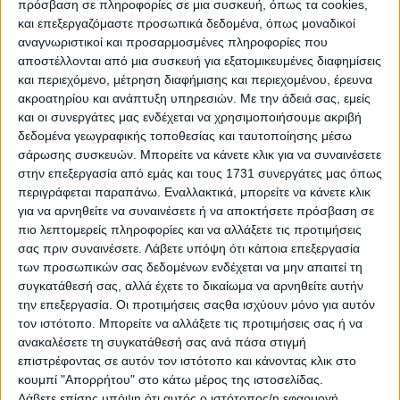
πρόσβαση σε πληροφορίες σε μια συσκευή, όπως τα cookies,
LAPTOP MACBOOK AIR M1 ΜΕ ΔΩΡΑ
και επεξεργαζόμαστε προσωπικά δεδομένα, όπως μοναδικοί
Πόλη Ηρακλείου
αναγνωριστικοί και προσαρμοσμένες πληροφορίες που
αποστέλλονται από μια συσκευή για εξατομικευμένες διαφημίσεις
Πωλείται MacBook Air 13.3" με δώρο magic mouse και
και περιεχόμενο, μέτρηση διαφήμισης και περιεχομένου, έρευνα
δερμάτινη sleeve θήκη μεταφοράς με τον επεξεργαστή
ακροατηρίου και ανάπτυξη υπηρεσιών.
Με την άδειά σας, εμείς
Apple M1 σε χρώμα Gold, σε ...
και οι συνεργάτες μας ενδέχεται να χρησιμοποιήσουμε ακριβή
δεδομένα γεωγραφικής τοποθεσίας και ταυτοποίησης μέσω
σάρωσης συσκευών. Μπορείτε να κάνετε κλικ για να συναινέσετε
Τρίτη, 28 Ιουλ 2026
στην επεξεργασία από εμάς και τους 1731 συνεργάτες μας όπως
περιγράφεται παραπάνω. Εναλλακτικά, μπορείτε να κάνετε κλικ
για να αρνηθείτε να συναινέσετε ή να αποκτήσετε πρόσβαση σε
πιο λεπτομερείς πληροφορίες και να αλλάξετε τις προτιμήσεις
σας πριν συναινέσετε.
Λάβετε υπόψη ότι κάποια επεξεργασία
€ 200
των προσωπικών σας δεδομένων ενδέχεται να μην απαιτεί τη
συγκατάθεσή σας, αλλά έχετε το δικαίωμα να αρνηθείτε αυτήν
την επεξεργασία. Οι προτιμήσεις σαςθα ισχύουν μόνο για αυτόν
τον ιστότοπο. Μπορείτε να αλλάξετε τις προτιμήσεις σας ή να
ανακαλέσετε τη συγκατάθεσή σας ανά πάσα στιγμή
επιστρέφοντας σε αυτόν τον ιστότοπο και κάνοντας κλικ στο
κουμπί "Απορρήτου" στο κάτω μέρος της ιστοσελίδας.
Λάβετε επίσης υπόψη ότι αυτός ο ιστότοπος/η εφαρμογή