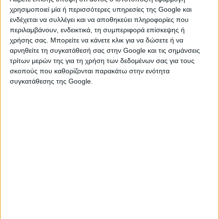
χρησιμοποιεί μία ή περισσότερες υπηρεσίες της Google και
ενδέχεται να συλλέγει και να αποθηκεύει πληροφορίες που
ACER SWIFT1 SF14
περιλαμβάνουν, ενδεικτικά, τη συμπεριφορά επίσκεψης ή
Πόλη Ηρακλείου
χρήσης σας. Μπορείτε να κάνετε κλικ για να δώσετε ή να
αρνηθείτε τη συγκατάθεσή σας στην Google και τις σημάνσεις
intel n4500, με 4g μνήμη, ssd 128, οθόνη 14 full hd,, hdmi,
τρίτων μερών της για τη χρήση των δεδομένων σας για τους
κάμερα, windows 11, ms office 21 gr μπαταρία για 3 ώρες,
σκοπούς που καθορίζονται παρακάτω στην ενότητα
πολύ λεπτός, δακτυλικό ...
συγκατάθεσης της Google.
Δευτέρα, 27 Ιουλ 2026
€ 180