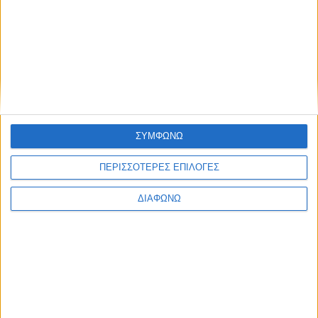
Υποδημάτων - Αξεσουάρ - Ένδυσης
Φαρμακεία
Χονδρεμπόριο - Εισαγωγές
Χώροι Ψυχαγωγίας
Άλλες Επιχειρήσεις
ΣΥΜΦΩΝΩ
ΠΕΡΙΣΣΟΤΕΡΕΣ ΕΠΙΛΟΓΕΣ
ΔΙΑΦΩΝΩ