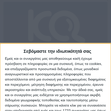
Σεβόμαστε την ιδιωτικότητά σας
Εμείς και οι συνεργάτες μας αποθηκεύουμε και/ή έχουμε
ΦΑΡΜΑΚΕΙΟ
πρόσβαση σε πληροφορίες σε μια συσκευή, όπως τα cookies,
Ηράκλειο
και επεξεργαζόμαστε προσωπικά δεδομένα, όπως μοναδικοί
αναγνωριστικοί και προσαρμοσμένες πληροφορίες που
πωλείται στο νομό Ηρακλείου.
αποστέλλονται από μια συσκευή για εξατομικευμένες διαφημίσεις
και περιεχόμενο, μέτρηση διαφήμισης και περιεχομένου, έρευνα
ακροατηρίου και ανάπτυξη υπηρεσιών.
Με την άδειά σας, εμείς
Τρίτη, 23 Ιουν 2026
και οι συνεργάτες μας ενδέχεται να χρησιμοποιήσουμε ακριβή
δεδομένα γεωγραφικής τοποθεσίας και ταυτοποίησης μέσω
σάρωσης συσκευών. Μπορείτε να κάνετε κλικ για να συναινέσετε
στην επεξεργασία από εμάς και τους 1733 συνεργάτες μας όπως