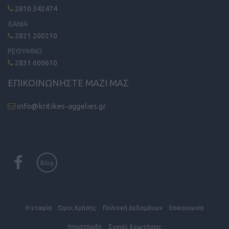
2810 342474
ΧΑΝΙΑ
2821 200210
ΡΕΘΥΜΝΟ
2831 600610
ΕΠΙΚΟΙΝΩΝΗΣΤΕ ΜΑΖΙ ΜΑΣ
info@kritikes-aggelies.gr
Blog
Η εταιρία
Όροι Xρήσης
Πολιτική Δεδομένων
Επικοινωνία
Υποστήριξη
Συχνές Eρωτήσεις