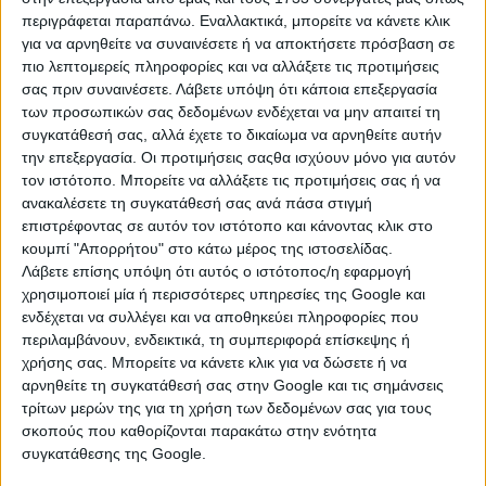
περιγράφεται παραπάνω. Εναλλακτικά, μπορείτε να κάνετε κλικ
για να αρνηθείτε να συναινέσετε ή να αποκτήσετε πρόσβαση σε
πιο λεπτομερείς πληροφορίες και να αλλάξετε τις προτιμήσεις
σας πριν συναινέσετε.
Λάβετε υπόψη ότι κάποια επεξεργασία
των προσωπικών σας δεδομένων ενδέχεται να μην απαιτεί τη
συγκατάθεσή σας, αλλά έχετε το δικαίωμα να αρνηθείτε αυτήν
την επεξεργασία. Οι προτιμήσεις σαςθα ισχύουν μόνο για αυτόν
τον ιστότοπο. Μπορείτε να αλλάξετε τις προτιμήσεις σας ή να
ανακαλέσετε τη συγκατάθεσή σας ανά πάσα στιγμή
επιστρέφοντας σε αυτόν τον ιστότοπο και κάνοντας κλικ στο
κουμπί "Απορρήτου" στο κάτω μέρος της ιστοσελίδας.
Λάβετε επίσης υπόψη ότι αυτός ο ιστότοπος/η εφαρμογή
ΚΑΤΗΓΟΡΙΕΣ
χρησιμοποιεί μία ή περισσότερες υπηρεσίες της Google και
ενδέχεται να συλλέγει και να αποθηκεύει πληροφορίες που
ΕΠΙΧΕΙΡΗΣΕΙΣ
περιλαμβάνουν, ενδεικτικά, τη συμπεριφορά επίσκεψης ή
χρήσης σας. Μπορείτε να κάνετε κλικ για να δώσετε ή να
Mini Market
αρνηθείτε τη συγκατάθεσή σας στην Google και τις σημάνσεις
τρίτων μερών της για τη χρήση των δεδομένων σας για τους
Parking Οχημάτων - Σκαφών
σκοπούς που καθορίζονται παρακάτω στην ενότητα
συγκατάθεσης της Google.
Super Market - Πολυκαταστήματα