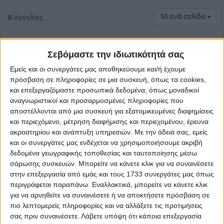
50 ανά σελίδα
0
Αγγελίες.
Σεβόμαστε την ιδιωτικότητά σας
Εμείς και οι συνεργάτες μας αποθηκεύουμε και/ή έχουμε
πρόσβαση σε πληροφορίες σε μια συσκευή, όπως τα cookies,
και επεξεργαζόμαστε προσωπικά δεδομένα, όπως μοναδικοί
αναγνωριστικοί και προσαρμοσμένες πληροφορίες που
αποστέλλονται από μια συσκευή για εξατομικευμένες διαφημίσεις
και περιεχόμενο, μέτρηση διαφήμισης και περιεχομένου, έρευνα
ακροατηρίου και ανάπτυξη υπηρεσιών.
Με την άδειά σας, εμείς
και οι συνεργάτες μας ενδέχεται να χρησιμοποιήσουμε ακριβή
Δε βρέθηκαν αγγελίες σύμφωνα με τα
δεδομένα γεωγραφικής τοποθεσίας και ταυτοποίησης μέσω
κριτήρια αναζήτησής σας.
σάρωσης συσκευών. Μπορείτε να κάνετε κλικ για να συναινέσετε
στην επεξεργασία από εμάς και τους 1733 συνεργάτες μας όπως
περιγράφεται παραπάνω. Εναλλακτικά, μπορείτε να κάνετε κλικ
για να αρνηθείτε να συναινέσετε ή να αποκτήσετε πρόσβαση σε
Δοκιμάστε να καθαρίσετε όλα τα υπάρχοντα φίλτρα
πιο λεπτομερείς πληροφορίες και να αλλάξετε τις προτιμήσεις
αναζήτησης.
σας πριν συναινέσετε.
Λάβετε υπόψη ότι κάποια επεξεργασία