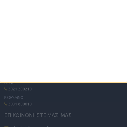
Η μόνη παγκρήτια εφημερίδα δωρεάν αγγελιών, από το 1995!
Κυκλοφορεί κάθε Δευτέρα στα περίπτερα όλης της Κρήτης.
ΤΗΛΕΦΩΝΙΚΟ ΚΕΝΤΡΟ
ΗΡΑΚΛΕΙΟ - ΛΑΣΙΘΙ
2810 342474
ΧΑΝΙΑ
2821 200210
ΡΕΘΥΜΝΟ
2831 600610
ΕΠΙΚΟΙΝΩΝΗΣΤΕ ΜΑΖΙ ΜΑΣ