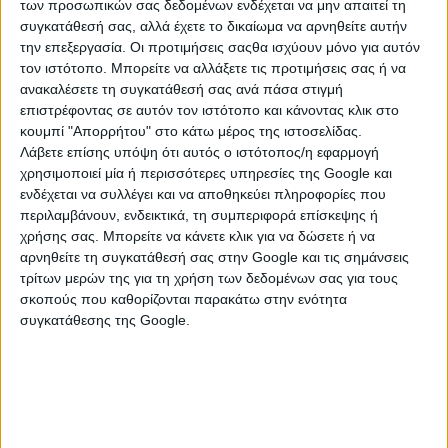
των προσωπικών σας δεδομένων ενδέχεται να μην απαιτεί τη
συγκατάθεσή σας, αλλά έχετε το δικαίωμα να αρνηθείτε αυτήν
την επεξεργασία. Οι προτιμήσεις σαςθα ισχύουν μόνο για αυτόν
τον ιστότοπο. Μπορείτε να αλλάξετε τις προτιμήσεις σας ή να
ανακαλέσετε τη συγκατάθεσή σας ανά πάσα στιγμή
επιστρέφοντας σε αυτόν τον ιστότοπο και κάνοντας κλικ στο
κουμπί "Απορρήτου" στο κάτω μέρος της ιστοσελίδας.
Λάβετε επίσης υπόψη ότι αυτός ο ιστότοπος/η εφαρμογή
χρησιμοποιεί μία ή περισσότερες υπηρεσίες της Google και
ενδέχεται να συλλέγει και να αποθηκεύει πληροφορίες που
περιλαμβάνουν, ενδεικτικά, τη συμπεριφορά επίσκεψης ή
ΚΑΤΗΓΟΡΙΕΣ
χρήσης σας. Μπορείτε να κάνετε κλικ για να δώσετε ή να
αρνηθείτε τη συγκατάθεσή σας στην Google και τις σημάνσεις
τρίτων μερών της για τη χρήση των δεδομένων σας για τους
ΕΡΓΑΛΕΙΑ ΚΗΠΟΥ
σκοπούς που καθορίζονται παρακάτω στην ενότητα
συγκατάθεσης της Google.
Αλυσοπρίονα
Διάφορα Εργαλεία Κήπου
Είδη ποτίσματος
Εργαλεία Καθαρισμού