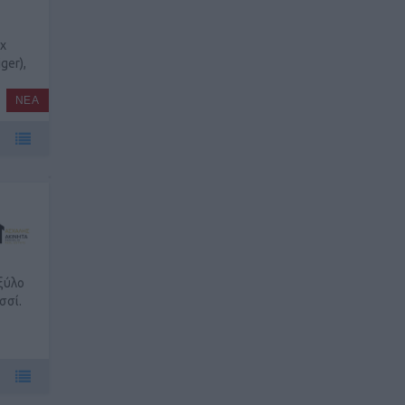
x
ger),
ΝΕΑ
ξύλο
σσί.