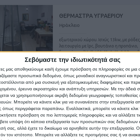
ΘΕΡΜΑΣΤΡΑ ΥΓΡΑΕΡΙΟΥ
Ηράκλειο
εξωτερικού χώρου. Ισχύς 13kw, με ρόδες
λειτουργία με lpc, βουτάνιο η προπάνιο,
διαστάσεις (MxΠxY)0,49x0,49x2,27 σχεδόν
Σεβόμαστε την ιδιωτικότητά σας
άτες μας αποθηκεύουμε και/ή έχουμε πρόσβαση σε πληροφορίες σε μια
έμπτη, 06 Αύγ 2026
ργαζόμαστε προσωπικά δεδομένα, όπως μοναδικοί αναγνωριστικοί και 
στέλλονται από μια συσκευή για εξατομικευμένες διαφημίσεις και περ
εχομένου, έρευνα ακροατηρίου και ανάπτυξη υπηρεσιών.
Με την άδειά σα
χεται να χρησιμοποιήσουμε ακριβή δεδομένα γεωγραφικής τοποθεσίας 
ΤΑΜΕΙΟ INOX
ών. Μπορείτε να κάνετε κλικ για να συναινέσετε στην επεξεργασία απ
Ηράκλειο
 όπως περιγράφεται παραπάνω. Εναλλακτικά, μπορείτε να κάνετε κλικ γ
οκτήσετε πρόσβαση σε πιο λεπτομερείς πληροφορίες και να αλλάξετε τι
βετε υπόψη ότι κάποια επεξεργασία των προσωπικών σας δεδομένων ε
σαν καινούργιο, πωλείται
εσή σας, αλλά έχετε το δικαίωμα να αρνηθείτε αυτήν την επεξεργασία. 
τόν τον ιστότοπο. Μπορείτε να αλλάξετε τις προτιμήσεις σας ή να ανακα