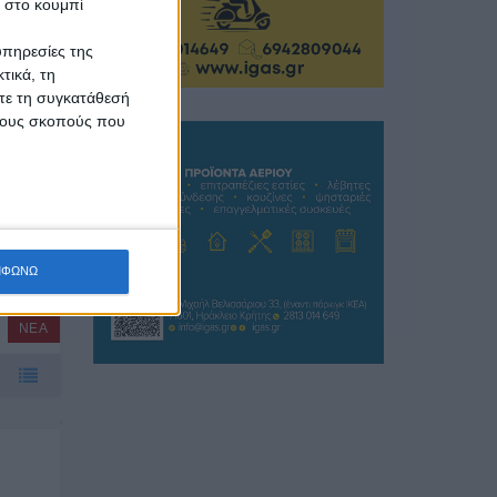
κ στο κουμπί
ΝΕΑ
υπηρεσίες της
τικά, τη
ίτε τη συγκατάθεσή
 τους σκοπούς που
στη
ΜΦΩΝΩ
ΝΕΑ