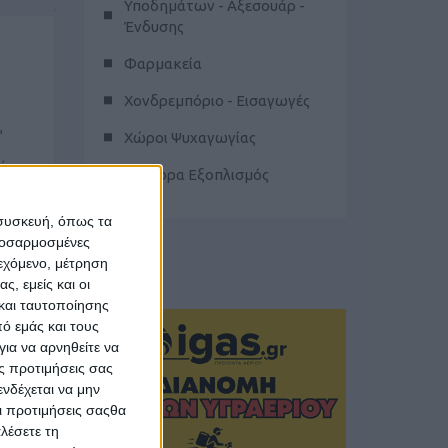
Υποδημάτων - Αξεσουάρ -
Ένδυσης
Φαρμακεία
Χονδρεμπόριο - Εισαγωγές
,
Χώροι Ψυχαγωγίας
 ...
Διάφορα Εξοπλισμός
ΝΕΑ
 συσκευή, όπως τα
προσαρμοσμένες
ιεχόμενο, μέτρηση
ς, εμείς και οι
και ταυτοποίησης
ό εμάς και τους
ια να αρνηθείτε να
ς προτιμήσεις σας
νδέχεται να μην
Οι προτιμήσεις σαςθα
λέσετε τη