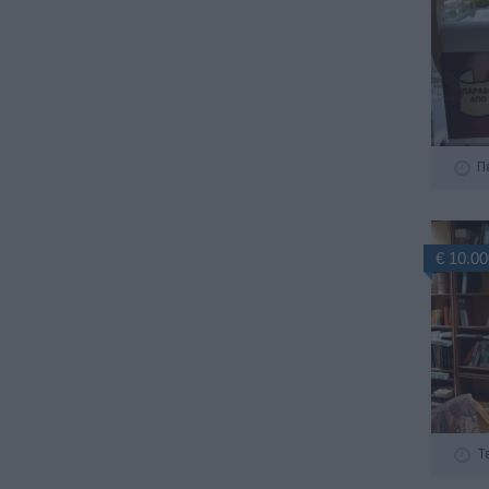
Π
€ 10.00
Τ