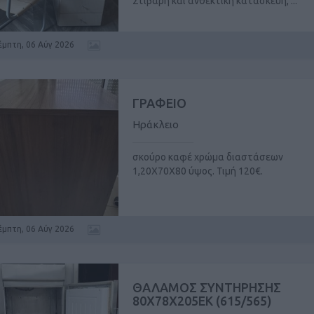
Στιβαρή και ανθεκτική κατασκευή, ...
έμπτη, 06 Αύγ 2026
ΓΡΑΦΕΙΟ
Ηράκλειο
σκούρο καφέ χρώμα διαστάσεων
1,20Χ70Χ80 ύψος. Τιμή 120€.
έμπτη, 06 Αύγ 2026
ΘΑΛΑΜΟΣ ΣΥΝΤΗΡΗΣΗΣ
80X78X205ΕΚ (615/565)