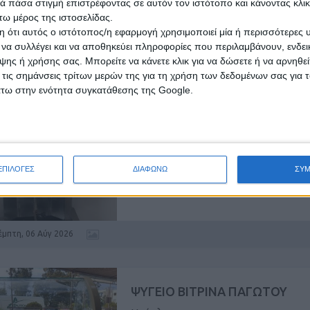
 πάσα στιγμή επιστρέφοντας σε αυτόν τον ιστότοπο και κάνοντας κλι
ω μέρος της ιστοσελίδας.
 ότι αυτός ο ιστότοπος/η εφαρμογή χρησιμοποιεί μία ή περισσότερες 
έμπτη, 06 Αύγ 2026
ι να συλλέγει και να αποθηκεύει πληροφορίες που περιλαμβάνουν, ενδεικ
ης ή χρήσης σας. Μπορείτε να κάνετε κλικ για να δώσετε ή να αρνηθε
 τις σημάνσεις τρίτων μερών της για τη χρήση των δεδομένων σας για
άτω στην ενότητα συγκατάθεσης της Google.
ΜΗΧΑΝΗΜΑ ΓΥΡΟΥ
Ηράκλειο
υγραερίου, north, πωλείται 300€. Σε άρι
ΕΠΙΛΟΓΕΣ
ΔΙΑΦΩΝΩ
ΣΥ
κατάσταση.
έμπτη, 06 Αύγ 2026
ΨΥΓΕΙΟ ΒΙΤΡΙΝΑ ΠΑΓΩΤΟΥ